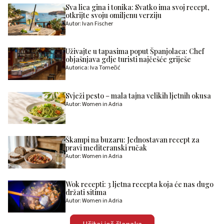
Sva lica gina i tonika: Svatko ima svoj recept,
otkrijte svoju omiljenu verziju
Autor: Ivan Fischer
Uživajte u tapasima poput Španjolaca: Chef
objašnjava gdje turisti najčešće griješe
Autorica: Iva Tomečić
Svježi pesto – mala tajna velikih ljetnih okusa
Autor: Women in Adria
Škampi na buzaru: Jednostavan recept za
pravi mediteranski ručak
Autor: Women in Adria
Wok recepti: 3 ljetna recepta koja će nas dugo
držati sitima
Autor: Women in Adria