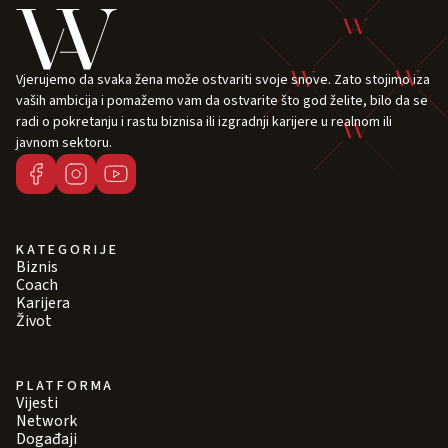
Vjerujemo da svaka žena može ostvariti svoje snove. Zato stojimo iza
vaših ambicija i pomažemo vam da ostvarite što god želite, bilo da se
radi o pokretanju i rastu biznisa ili izgradnji karijere u realnom ili
javnom sektoru.
KATEGORIJE
Biznis
Coach
Karijera
Život
PLATFORMA
Vijesti
Network
Događaji