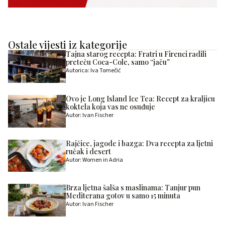
Ostale vijesti iz kategorije
Tajna starog recepta: Fratri u Firenci radili
preteču Coca-Cole, samo “jaču”
Autorica: Iva Tomečić
Ovo je Long Island Ice Tea: Recept za kraljicu
koktela koja vas ne osuđuje
Autor: Ivan Fischer
Rajčice, jagode i bazga: Dva recepta za ljetni
ručak i desert
Autor: Women in Adria
Brza ljetna šalša s maslinama: Tanjur pun
Mediterana gotov u samo 15 minuta
Autor: Ivan Fischer