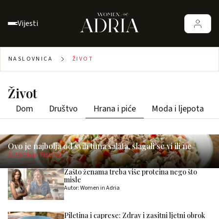
Vijesti
NASLOVNICA
ŽIVOT
Život
Dom
Društvo
Hrana i piće
Moda i ljepota
Ovo je najbolja od svih tuna salata, slagali se vi ili ne
Autor: Ivan Fischer
Zašto ženama treba više proteina nego što
misle
Autor: Women in Adria
Piletina i caprese: Zdrav i zasitni ljetni obrok