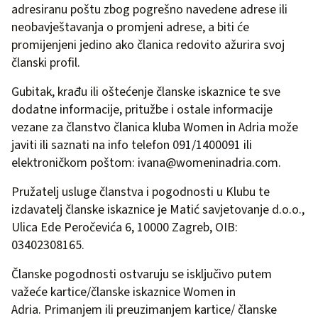
adresiranu poštu zbog pogrešno navedene adrese ili
ne­obavještavanja o promjeni adrese, a biti će
promijenjeni jedino ako članica redovito ažurira svoj
članski profil.
Gubitak, krađu ili oštećenje članske iskaznice te sve
dodatne informacije, pritužbe i ostale informacije
vezane za članstvo članica kluba Women in Adria može
javiti ili sa­znati na info telefon 091/1400091 ili
elektroničkom poštom:
ivana@womeninadria.com
.
Pružatelj usluge članstva i pogodnosti u Klubu te
izdavatelj članske iskaznice je Matić savjetovanje d.o.o.,
Ulica Ede Peročevića 6, 10000 Zagreb, OIB:
03402308165.
Članske pogodnosti ostvaruju se isključivo putem
važeće kartice/članske iskaznice Women in
Adria. Primanjem ili preuzimanjem kartice/ članske