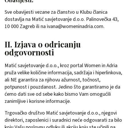
Sve obavijesti vezane za članstvo u Klubu članica
dostavlja na Matić savjetovanje d.o.o. Palinovečka 43,
10 000 Zagreb ili na
ivana@womeninadria.com
.
II. Izjava o odricanju
odgovornosti
Matić savjetovanje d.o.o., kroz portal Women in Adria
pruža velike količine informacija, sadržaja i hiperlinkova,
ali NE garantira za njihovu ažurnost, točnost,
potpunost i pouzdanost. Jedino što garantiramo je da
ćemo dati sve od sebe kako bismo Vam omogućili
zanimljive i korisne informacije.
Trgovačko društvo Matić savjetovanje d.o.o., njegovi
direktori, zaposlenici i suradnici neće odgovarati za bilo
koju Vašu poslovnu odluku ili akciju koju ste učinili na