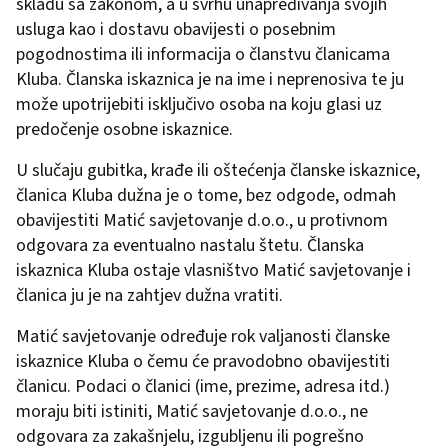
skladu sa zakonom, a u svrhu unapređivanja svojih
usluga kao i dostavu obavijesti o posebnim
pogodnostima ili informacija o članstvu članicama
Kluba. Članska iskaznica je na ime i neprenosiva te ju
može upotrijebiti isključivo osoba na koju glasi uz
predočenje osobne iskaznice.
U slučaju gubitka, krađe ili oštećenja članske iskaznice,
članica Kluba dužna je o tome, bez odgode, odmah
obavijestiti Matić savjetovanje d.o.o., u protivnom
odgovara za eventual­no nastalu štetu. Članska
iskaznica Kluba ostaje vlasništvo Matić savjetovanje i
članica ju je na zahtjev dužna vratiti.
Matić savjetovanje određuje rok valjanosti članske
iskaznice Kluba o čemu će pravodobno obavijestiti
članicu. Podaci o članici (ime, prezime, adresa itd.)
moraju biti istiniti, Matić savjetovanje d.o.o., ne
odgovara za zakašnjelu, izgubljenu ili pogrešno