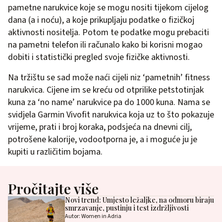
pametne narukvice koje se mogu nositi tijekom cijelog
dana (a i noću), a koje prikupljaju podatke o fizičkoj
aktivnosti nositelja. Potom te podatke mogu prebaciti
na pametni telefon ili računalo kako bi korisni mogao
dobiti i statistički pregled svoje fizičke aktivnosti.
Na tržištu se sad može naći cijeli niz ‘pametnih’ fitness
narukvica. Cijene im se kreću od otprilike petstotinjak
kuna za ‘no name’ narukvice pa do 1000 kuna. Nama se
svidjela Garmin Vivofit narukvica koja uz to što pokazuje
vrijeme, prati i broj koraka, podsjeća na dnevni cilj,
potrošene kalorije, vodootporna je, a i moguće ju je
kupiti u različitim bojama.
Pročitajte više
Novi trend: Umjesto ležaljke, na odmoru biraju
smrzavanje, pustinju i test izdržljivosti
Autor: Women in Adria