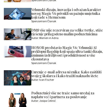
Sponzorirani Članak
Vrhunski dizajn, inovacija i odvažan karakter
novog Magic V6 privukli su pažnju umjetnika
koji rade s Hermèsom
Sponzorirani Članak
DMS više nije rezerviran za velike tvrtke, stiže
rješenje prilagođeno malim poduzetnicima
Autor: Women in Adria
HONOR predstavio Magic V6: Vrhunski AI
preklopni flagship koji spaja ultra tanki dizajn,
iznimnu izdržljivost i produktivnost u više
ekosustava
Sponzorirani Članak
Curenje e-mail adresa učenika: Kako zaštititi
svojeg školarca i kako tražiti naknadu štete
Autor: Ivan Fischer
Poduzetnici više ne traže samo uređaj za
naplatu već i partnera za poslovanje
Autor: Josipa Celinić