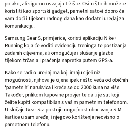
polako, ali sigurno osvajaju tržište. Osim što ih možete
koristiti kao sportski gadget, pametni satovi dobro će
vam doći i tijekom radnog dana kao dodatni uređaj za
komunikaciju.
Samsung Gear S, primjerice, koristi aplikaciju Nike+
Running koja će voditi evidenciju treninga te postizanja
zadanih ciljevima, ali omogućuje i slušanje glazbe
tijekom trčanja i praćenja napretka putem GPS-a.
Kako se radi o uređajima koji imaju cijeli niz
mogućnosti, njihova je cijena ipak nešto veća od običnih
‘pametnih’ narukvica i kreće se od 2000 kuna na više.
Također, prilikom kupovine provjerite da li je sat koji
želite kupiti kompatibilan s vašim pametnim telefonom.
U slučaju Gear S-a postoji mogućnost ubacivanja SIM
kartice u sam uređaj i njegovo korištenje neovisno o
pametnom telefonu.