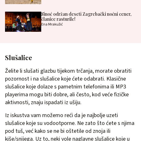
Sinoć održan deseti Zagrebački noćni cener,
članice rasturile!
Ena Mrakužić
Slušalice
Želite li slušati glazbu tijekom trčanja, morate obratiti
pozornost i na slušalice koje ćete odabrati. Klasične
slušalice koje dolaze s pametnim telefonima ili MP3
playerima mogu biti dobre, ali često, kod veće fizičke
aktivnosti, znaju ispadati iz ušiju.
Iz iskustva vam možemo reći da je najbolje uzeti
slušalice koje su vodootporne. Ne zato što ćete s njima
pod tuš, već kako se ne bi oštetile od znoja ili
kiše/snijega. Uz to, neki vole naglavne slušalice koje u