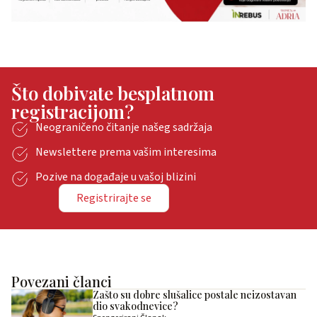
Što dobivate besplatnom
registracijom?
Neograničeno čitanje našeg sadržaja
Newslettere prema vašim interesima
Pozive na događaje u vašoj blizini
Registrirajte se
Povezani članci
Zašto su dobre slušalice postale neizostavan
dio svakodnevice?