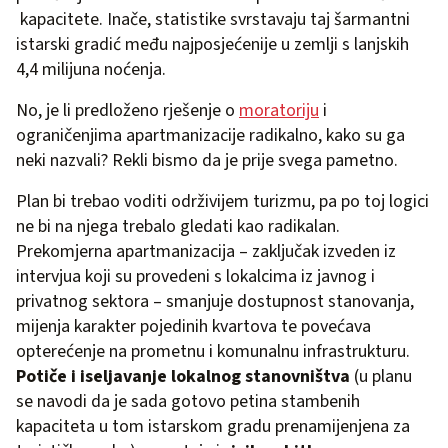
kapacitete. Inače, statistike svrstavaju taj šarmantni
istarski gradić među najposjećenije u zemlji s lanjskih
4,4 milijuna noćenja.
No, je li predloženo rješenje o
moratoriju
i
ograničenjima apartmanizacije radikalno, kako su ga
neki nazvali? Rekli bismo da je prije svega pametno.
Plan bi trebao voditi održivijem turizmu, pa po toj logici
ne bi na njega trebalo gledati kao radikalan.
Prekomjerna apartmanizacija – zaključak izveden iz
intervjua koji su provedeni s lokalcima iz javnog i
privatnog sektora – smanjuje dostupnost stanovanja,
mijenja karakter pojedinih kvartova te povećava
opterećenje na prometnu i komunalnu infrastrukturu.
Potiče i iseljavanje lokalnog stanovništva
(u planu
se navodi da je sada gotovo petina stambenih
kapaciteta u tom istarskom gradu prenamijenjena za