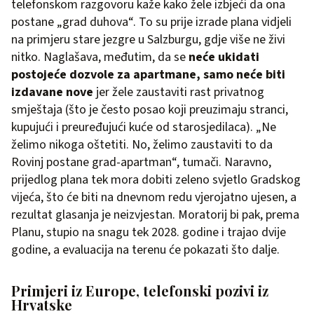
telefonskom razgovoru kaže kako žele izbjeći da ona
postane „grad duhova“. To su prije izrade plana vidjeli
na primjeru stare jezgre u Salzburgu, gdje više ne živi
nitko. Naglašava, međutim, da se
neće ukidati
postojeće dozvole za apartmane, samo neće biti
izdavane nove
jer žele zaustaviti rast privatnog
smještaja (što je često posao koji preuzimaju stranci,
kupujući i preuređujući kuće od starosjedilaca). „Ne
želimo nikoga oštetiti. No, želimo zaustaviti to da
Rovinj postane grad-apartman“, tumači. Naravno,
prijedlog plana tek mora dobiti zeleno svjetlo Gradskog
vijeća, što će biti na dnevnom redu vjerojatno ujesen, a
rezultat glasanja je neizvjestan. Moratorij bi pak, prema
Planu, stupio na snagu tek 2028. godine i trajao dvije
godine, a evaluacija na terenu će pokazati što dalje.
Primjeri iz Europe, telefonski pozivi iz
Hrvatske