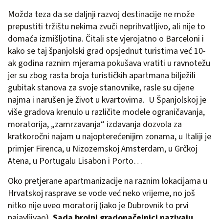
Možda teza da se daljnji razvoj destinacije ne može
prepustiti tržištu nekima zvuči neprihvatljivo, ali nije to
domaća izmišljotina. Čitali ste vjerojatno o Barceloni i
kako se taj španjolski grad opsjednut turistima već 10-
ak godina raznim mjerama pokušava vratiti u ravnotežu
jer su zbog rasta broja turističkih apartmana bilježili
gubitak stanova za svoje stanovnike, rasle su cijene
najma i narušen je život u kvartovima. U Španjolskoj je
više gradova krenulo u različite modele ograničavanja,
moratorija, „zamrzavanja“ izdavanja dozvola za
kratkoročni najam u najopterećenijim zonama, u Italiji je
primjer Firenca, u Nizozemskoj Amsterdam, u Grčkoj
Atena, u Portugalu Lisabon i Porto…
Oko pretjerane apartmanizacije na raznim lokacijama u
Hrvatskoj rasprave se vode već neko vrijeme, no još
nitko nije uveo moratorij (iako je Dubrovnik to prvi
najavljivao).
Sada brojni gradonačelnici nazivaju