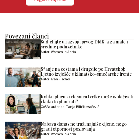
Povezani članci
Sudjelujte u razvoju prvog DMS-a za male i
srednje poduzetnike
Autor: Women in Adria
S*anje na cestama i drugdje po Hrvatskoj:
Ljetno izvješće s klimatsko-smećarske fronte
Autor: Ivan Fischer
Koliku plaću si vlasnica tvrtke može isplaćivati
i kako to planirati?
Gošća autorica: Tanja Bilić Kovačević
Nabava danas ne traži najniže cijene, nego
gradi otpornost poslovanja
Autor: Women in Adria