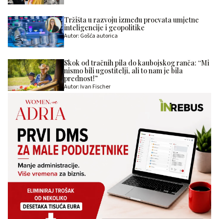
Tržišta u razvoju između procvata umjetne
inteligencije i geopolitike
Autor: Gošća autorica
Skok od tračnih pila do kaubojskog ranča: “Mi
nismo bili ugostitelji, ali to nam je bila
prednost!”
Autor: Ivan Fischer