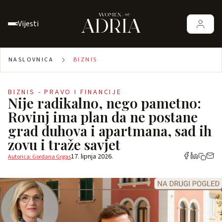
Vijesti
NASLOVNICA
BIZNIS
BIZNIS - PRAVO I FINANCIJE
Nije radikalno, nego pametno:
Rovinj ima plan da ne postane
grad duhova i apartmana, sad ih
zovu i traže savjet
17. lipnja 2026.
Autorica: Gordana Grgas