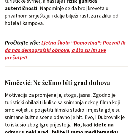
turističke svrhe), a nastaje i
rizik gubitka
autentičnosti
. Napominje se da broj kreveta u
privatnom smještaju i dalje bilježi rast, za razliku od
hotela i kampova.
Pročitajte više:
Ljetna škola “Domovina”: Pozvali ih
da nas demografski obnove, a što su im sve
prešutjeli
Nimčević: Ne želimo biti grad duhova
Motivacija za promjene je, stoga, jasna. Zgodno je
turistički obilaziti kulise sa snimanja nekog filma koji
smo voljeli, a posjetiti filmski studio i mjesta gdje su
snimane kultne scene odavno je hit. Evo, i Dubrovnik je
to iskusio zbog Igre prijestolja.
No, kad idete na
odmor u neki grad, želite li samo mediteransku