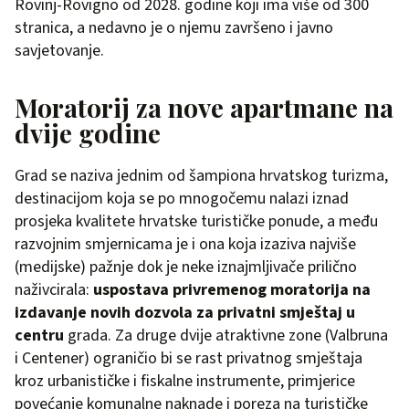
Rovinj-Rovigno od 2028. godine koji ima više od 300
stranica, a nedavno je o njemu završeno i javno
savjetovanje.
Moratorij za nove apartmane na
dvije godine
Grad se naziva jednim od šampiona hrvatskog turizma,
destinacijom koja se po mnogočemu nalazi iznad
prosjeka kvalitete hrvatske turističke ponude, a među
razvojnim smjernicama je i ona koja izaziva najviše
(medijske) pažnje dok je neke iznajmljivače prilično
naživcirala:
uspostava privremenog moratorija na
izdavanje novih dozvola za privatni smještaj u
centru
grada. Za druge dvije atraktivne zone (Valbruna
i Centener) ograničio bi se rast privatnog smještaja
kroz urbanističke i fiskalne instrumente, primjerice
povećanje komunalne naknade i poreza na turističke