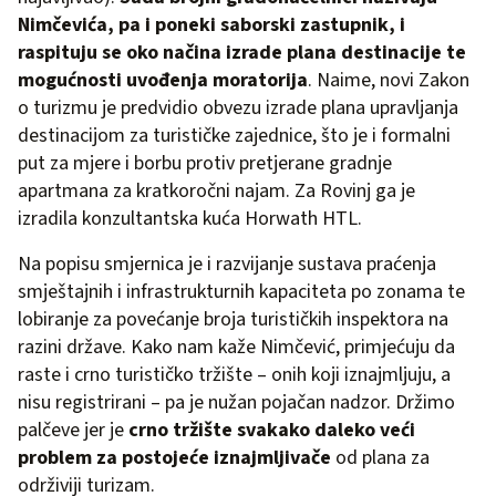
Nimčevića, pa i poneki saborski zastupnik, i
raspituju se oko načina izrade plana destinacije te
mogućnosti uvođenja moratorija
. Naime, novi Zakon
o turizmu je predvidio obvezu izrade plana upravljanja
destinacijom za turističke zajednice, što je i formalni
put za mjere i borbu protiv pretjerane gradnje
apartmana za kratkoročni najam. Za Rovinj ga je
izradila konzultantska kuća Horwath HTL.
Na popisu smjernica je i razvijanje sustava praćenja
smještajnih i infrastrukturnih kapaciteta po zonama te
lobiranje za povećanje broja turističkih inspektora na
razini države. Kako nam kaže Nimčević, primjećuju da
raste i crno turističko tržište – onih koji iznajmljuju, a
nisu registrirani – pa je nužan pojačan nadzor. Držimo
palčeve jer je
crno tržište svakako daleko veći
problem za postojeće iznajmljivače
od plana za
održiviji turizam.