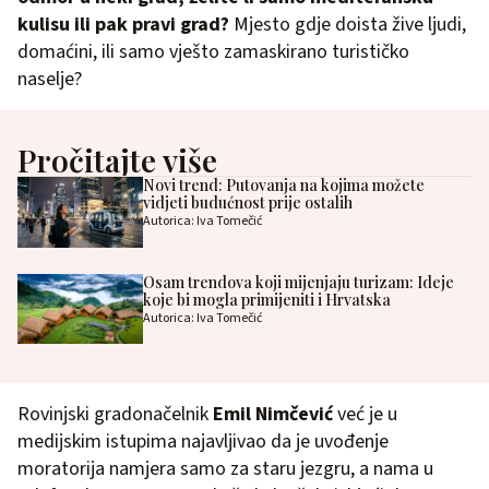
kulisu ili pak pravi grad?
Mjesto gdje doista žive ljudi,
domaćini, ili samo vješto zamaskirano turističko
naselje?
Pročitajte više
Novi trend: Putovanja na kojima možete
vidjeti budućnost prije ostalih
Autorica: Iva Tomečić
Osam trendova koji mijenjaju turizam: Ideje
koje bi mogla primijeniti i Hrvatska
Autorica: Iva Tomečić
Rovinjski gradonačelnik
Emil Nimčević
već je u
medijskim istupima najavljivao da je uvođenje
moratorija namjera samo za staru jezgru, a nama u