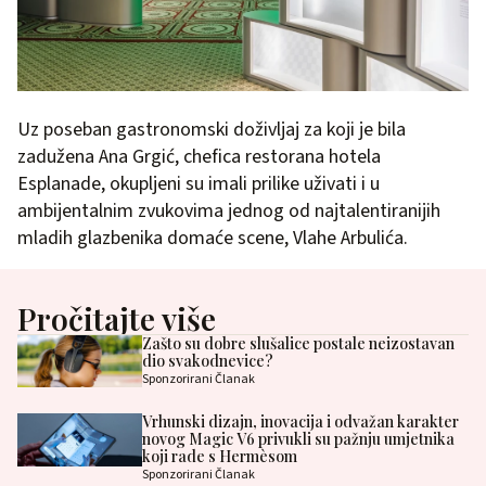
Uz poseban gastronomski doživljaj za koji je bila
zadužena Ana Grgić, chefica restorana hotela
Esplanade, okupljeni su imali prilike uživati i u
ambijentalnim zvukovima jednog od najtalentiranijih
mladih glazbenika domaće scene, Vlahe Arbulića.
Pročitajte više
Zašto su dobre slušalice postale neizostavan
dio svakodnevice?
Sponzorirani Članak
Vrhunski dizajn, inovacija i odvažan karakter
novog Magic V6 privukli su pažnju umjetnika
koji rade s Hermèsom
Sponzorirani Članak