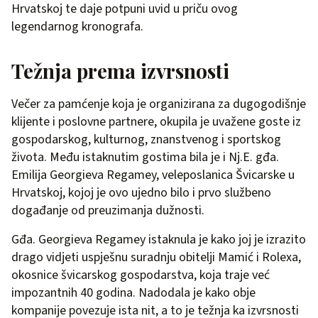
Hrvatskoj te daje potpuni uvid u priču ovog
legendarnog kronografa.
Težnja prema izvrsnosti
Večer za pamćenje koja je organizirana za dugogodišnje
klijente i poslovne partnere, okupila je uvažene goste iz
gospodarskog, kulturnog, znanstvenog i sportskog
života. Među istaknutim gostima bila je i Nj.E. gđa.
Emilija Georgieva Regamey, veleposlanica Švicarske u
Hrvatskoj, kojoj je ovo ujedno bilo i prvo službeno
događanje od preuzimanja dužnosti.
Gđa. Georgieva Regamey istaknula je kako joj je izrazito
drago vidjeti uspješnu suradnju obitelji Mamić i Rolexa,
okosnice švicarskog gospodarstva, koja traje već
impozantnih 40 godina. Nadodala je kako obje
kompanije povezuje ista nit, a to je težnja ka izvrsnosti