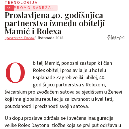
TEHNOLOGIJA
PROMO SADRŽAJ
Proslavljena 40. godišnjica
partnerstva između obitelji
Mamić i Rolexa
3. listopada 2018.
Sponzorirani Članak
O
bitelj Mamić, ponosni zastupnik i član
Rolex obitelji proslavila je u hotelu
Esplanade Zagreb veliki jubilej, 40.
godišnjicu partnerstva s Rolexom,
švicarskim proizvođačem satova sa sjedištem u Ženevi
koji ima globalnu reputaciju za izvrsnost u kvaliteti,
pouzdanosti i preciznosti svojih satova.
U sklopu proslave održala se i svečana inauguracija
velike Rolex Daytona izložbe koja se prvi put održava u