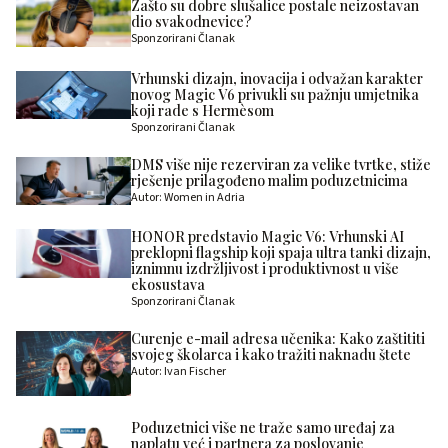
Zašto su dobre slušalice postale neizostavan
dio svakodnevice?
Sponzorirani Članak
Vrhunski dizajn, inovacija i odvažan karakter
novog Magic V6 privukli su pažnju umjetnika
koji rade s Hermèsom
Sponzorirani Članak
DMS više nije rezerviran za velike tvrtke, stiže
rješenje prilagođeno malim poduzetnicima
Autor: Women in Adria
HONOR predstavio Magic V6: Vrhunski AI
preklopni flagship koji spaja ultra tanki dizajn,
iznimnu izdržljivost i produktivnost u više
ekosustava
Sponzorirani Članak
Curenje e-mail adresa učenika: Kako zaštititi
svojeg školarca i kako tražiti naknadu štete
Autor: Ivan Fischer
Poduzetnici više ne traže samo uređaj za
naplatu već i partnera za poslovanje