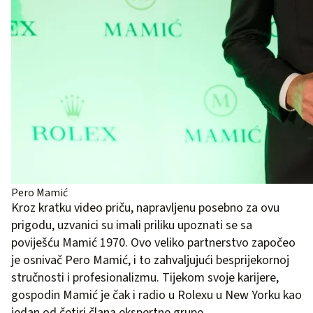
Pero Mamić
Kroz kratku video priču, napravljenu posebno za ovu
prigodu, uzvanici su imali priliku upoznati se sa
poviješću Mamić 1970. Ovo veliko partnerstvo započeo
je osnivač Pero Mamić, i to zahvaljujući besprijekornoj
stručnosti i profesionalizmu. Tijekom svoje karijere,
gospodin Mamić je čak i radio u Rolexu u New Yorku kao
jedan od četiri člana ekspertne grupe.