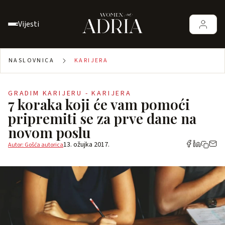
Vijesti
NASLOVNICA
KARIJERA
GRADIM KARIJERU - KARIJERA
7 koraka koji će vam pomoći
pripremiti se za prve dane na
novom poslu
13. ožujka 2017.
Autor: Gošća autorica