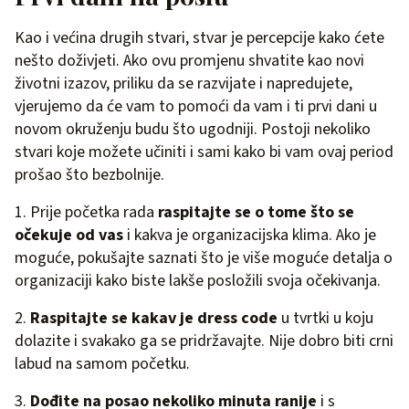
Kao i većina drugih stvari, stvar je percepcije kako ćete
nešto doživjeti. Ako ovu promjenu shvatite kao novi
životni izazov, priliku da se razvijate i napredujete,
vjerujemo da će vam to pomoći da vam i ti prvi dani u
novom okruženju budu što ugodniji. Postoji nekoliko
stvari koje možete učiniti i sami kako bi vam ovaj period
prošao što bezbolnije.
1. Prije početka rada
raspitajte se o tome što se
očekuje od vas
i kakva je organizacijska klima. Ako je
moguće, pokušajte saznati što je više moguće detalja o
organizaciji kako biste lakše posložili svoja očekivanja.
2.
Raspitajte se kakav je dress code
u tvrtki u koju
dolazite i svakako ga se pridržavajte. Nije dobro biti crni
labud na samom početku.
3.
Dođite na posao nekoliko minuta ranije
i s