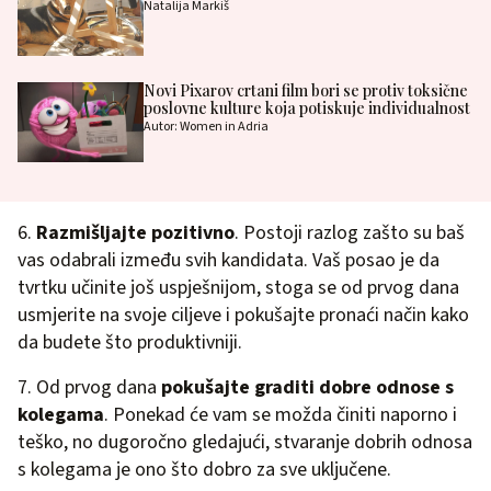
Natalija Markiš
Novi Pixarov crtani film bori se protiv toksične
poslovne kulture koja potiskuje individualnost
Autor: Women in Adria
6.
Razmišljajte pozitivno
. Postoji razlog zašto su baš
vas odabrali između svih kandidata. Vaš posao je da
tvrtku učinite još uspješnijom, stoga se od prvog dana
usmjerite na svoje ciljeve i pokušajte pronaći način kako
da budete što produktivniji.
7. Od prvog dana
pokušajte graditi dobre odnose s
kolegama
. Ponekad će vam se možda činiti naporno i
teško, no dugoročno gledajući, stvaranje dobrih odnosa
s kolegama je ono što dobro za sve uključene.