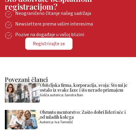
registracijom?
Neograničeno čitanje našeg sadržaja
Newslettere prema vašim interesima
Pozive na događaje u vašoj blizini
Registrirajte se
Povezani članci
Obiteljska firma, korporacija, svoja: Što mi je
ostalo iz svake faze i što nerado priznajem
Gošća autorica: Sandra Ban
Obrnuto mentorstvo: Zašto dobri lideri uče i
od mlađih kolega
Autorica: Iva Tomečić