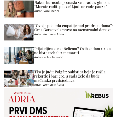
Nakon burnouta pronašla se u radu s glinom:
“Morate raditi pauze! Ljudi ne rade pauze”
Autor: Ivan Fischer
“Ovo je pobjeda empatije nad predrasudama”:
Crna Gora uvela pravo na menstrualni dopust
Autor: Women in Adria
Prijateljica ste sa šeficom? Ovih sedam rizika
ne biste trebali zanemariti
Autorica: Iva Tomečić
Tko je Judit Polgár: Šahistica koja je rušila
rekorde i barijere, a sada žele da bude
mađarska predsjednica
Autor: Women in Adria