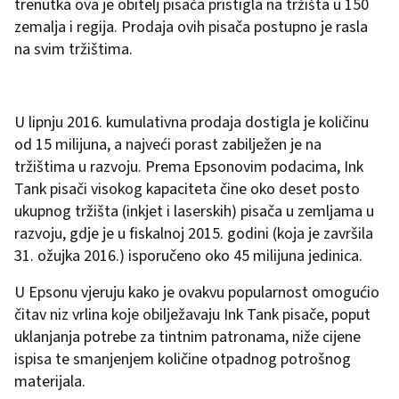
trenutka ova je obitelj pisača pristigla na tržišta u 150
zemalja i regija. Prodaja ovih pisača postupno je rasla
na svim tržištima.
U lipnju 2016. kumulativna prodaja dostigla je količinu
od 15 milijuna, a najveći porast zabilježen je na
tržištima u razvoju. Prema Epsonovim podacima, Ink
Tank pisači visokog kapaciteta čine oko deset posto
ukupnog tržišta (inkjet i laserskih) pisača u zemljama u
razvoju, gdje je u fiskalnoj 2015. godini (koja je završila
31. ožujka 2016.) isporučeno oko 45 milijuna jedinica.
U Epsonu vjeruju kako je ovakvu popularnost omogućio
čitav niz vrlina koje obilježavaju Ink Tank pisače, poput
uklanjanja potrebe za tintnim patronama, niže cijene
ispisa te smanjenjem količine otpadnog potrošnog
materijala.