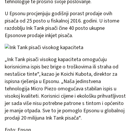
tehnologije te proširio svoje poslovanje.
U Epsonu procjenjuju godišnji porast prodaje ovih
pisača od 25 posto u fiskalnoj 2016. godini. U istome
razdoblju Ink Tank pisači čine 40 posto ukupne
Epsonove prodaje inkjet pisača.
„Ink Tank pisači visokog kapaciteta omogućuju
korisnicima ispis bez brige o troškovima ili straha od
nestašice tinte“, kazao je Koichi Kubota, direktor za
ispisna rješenja u Epsonu. „Naša jedinstvena
tehnologija Micro Piezo omogućava stabilan ispis u
visokoj kvaliteti. Korisnici cijene i ekološku prihvatljivost
jer sada više nisu potrebne patrone s tintom i općenito
je manje otpada. Sve to je pomoglo Epsonu u globalnoj
prodaji 20 milijuna Ink Tank pisača“.
Foto: Epson