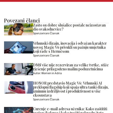
Povezani članci
Zašto su dobre slušalice postale neizostavan
dio svakodnevice?
Sponzorirani Članak
Vrhunski dizajn, inovacija i odvažan karakter
novog Magic V6 privukli su pažnju umjetnika
koji rade s Hermèsom
Sponzorirani Članak
DMS više nije rezerviran za velike tvrtke, stiže
rješenje prilagođeno malim poduzetnicima
Autor: Women in Adria
HONOR predstavio Magic V6: Vrhunski AI
preklopni flagship koji spaja ultra tanki dizajn,
iznimnu izdržljivost i produktivnost u više
ekosustava
Sponzorirani Članak
Curenje e-mail adresa učenika: Kako zaštititi
svojeg školarca i kako tražiti naknadu štete