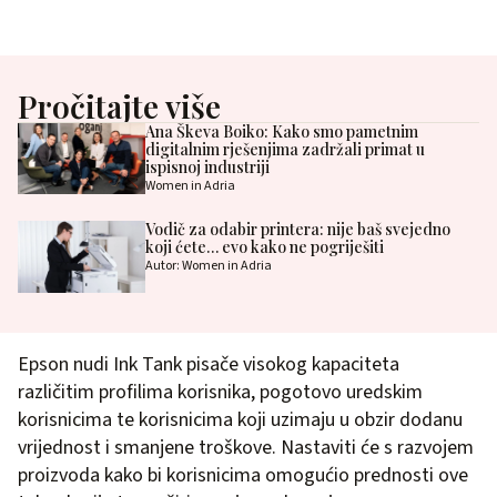
Pročitajte više
Ana Škeva Boiko: Kako smo pametnim
digitalnim rješenjima zadržali primat u
ispisnoj industriji
Women in Adria
Vodič za odabir printera: nije baš svejedno
koji ćete… evo kako ne pogriješiti
Autor: Women in Adria
Epson nudi Ink Tank pisače visokog kapaciteta
različitim profilima korisnika, pogotovo uredskim
korisnicima te korisnicima koji uzimaju u obzir dodanu
vrijednost i smanjene troškove. Nastaviti će s razvojem
proizvoda kako bi korisnicima omogućio prednosti ove