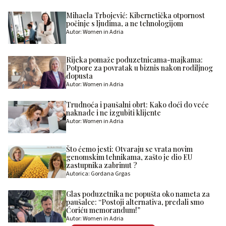
Mihaela Trbojević: Kibernetička otpornost
počinje s ljudima, a ne tehnologijom
Autor: Women in Adria
Rijeka pomaže poduzetnicama-majkama:
Potpore za povratak u biznis nakon rodiljnog
dopusta
Autor: Women in Adria
Trudnoća i paušalni obrt: Kako doći do veće
naknade i ne izgubiti klijente
Autor: Women in Adria
Što ćemo jesti: Otvaraju se vrata novim
genomskim tehnikama, zašto je dio EU
zastupnika zabrinut ?
Autorica: Gordana Grgas
Glas poduzetnika ne popušta oko nameta za
paušalce: “Postoji alternativa, predali smo
Ćoriću memorandum!”
Autor: Women in Adria