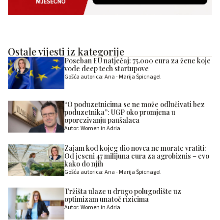
Ostale vijesti iz kategorije
Poseban EU natječaj: 75.000 eura za žene koje
vode deep tech startupove
Gošća autorica: Ana - Marija Špicnagel
“O poduzetnicima se ne može odlučivati bez
poduzetnika”: UGP oko promjena u
oporezivanju paušalaca
Autor: Women in Adria
Zajam kod kojeg dio novca ne morate vratiti:
Od jeseni 47 milijuna eura za agrobiznis – evo
kako do njih
Gošća autorica: Ana - Marija Špicnagel
Tržišta ulaze u drugo polugodište uz
optimizam unatoč rizicima
Autor: Women in Adria