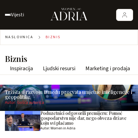
Vijesti
NASLOVNICA
BIZNIS
Biznis
Inspiracija
Ljudski resursi
Marketing i prodaja
Tržišta u razvoju između procvata umjetne inteligencije i
geopolitike
Autor: Gošća autorica
Poduzetnici odgovorili premijeru: Pomoć
gospodarstvu nije dar, nego obveza države
koju svi plaćamo
Autor: Women in Adria