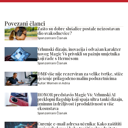
Povezani članci
Zašto su dobre slušalice postale neizostavan
dio svakodnevice?
Sponzorirani Članak
Vrhunski dizajn, inovacija i odvažan karakter
novog Magic V6 privukli su pažnju umjetnika
koji rade s Hermèsom
Sponzorirani Članak
DMS više nije rezerviran za velike tvrtke, stiže
rješenje prilagođeno malim poduzetnicima
Autor: Women in Adria
HONOR predstavio Magic V6: Vrhunski AI
preklopni flagship koji spaja ultra tanki dizajn,
iznimnu izdržljivost i produktivnost u više
ekosustava
Sponzorirani Članak
Curenje e-mail adresa učenika: Kako zaštititi