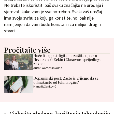
Ne trebate iskoristiti baš svaku značajku na uređaju i
vjerovati kako vam je sve potrebno. Svaki vaš uređaj
ima svoju svrhu za koju ga koristite, no ipak nije
namijenjen da vam bude koristan i za milijun drugih
stvari.
Pročitajte više
Hoće li uspjeti digitalna zaštita djece u
Hrvatskoj?: Kekin i Glasovac o prijedlogu
zakona
Autor: Women in Adria
Dopaminski post: Zašto je vrijeme da se
odmaknete od tehnologije?
Hana Rožanković
2. Cjelovito gledano, korištenje tehnologije