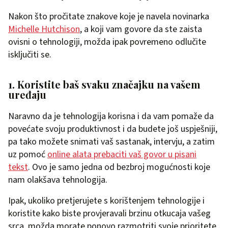
Nakon što pročitate znakove koje je navela novinarka
Michelle Hutchison
, a koji vam govore da ste zaista
ovisni o tehnologiji, možda ipak povremeno odlučite
isključiti se.
1. Koristite baš svaku značajku na vašem
uređaju
Naravno da je tehnologija korisna i da vam pomaže da
povećate svoju produktivnost i da budete još uspješniji,
pa tako možete snimati vaš sastanak, intervju, a zatim
uz pomoć
online alata prebaciti vaš govor u pisani
tekst
. Ovo je samo jedna od bezbroj mogućnosti koje
nam olakšava tehnologija.
Ipak, ukoliko pretjerujete s korištenjem tehnologije i
koristite kako biste provjeravali brzinu otkucaja vašeg
srca, možda morate ponovo razmotriti svoje prioritete.