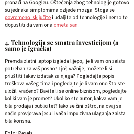
pronaći na Googleu. Oštećenja zbog tehnologije gotovo
su jednaka simptomima ozljede mozga. Stoga se
povremeno isključite
i udaljite od tehnologije i nemojte
dopustiti da vam ona
ometa san.
4. Tehnologija se smatra investicijom (a
samo je igračka)
Premda zlatni laptop izgleda lijepo, je li vam on zaista
potreban za vaš posao? I još važnije, možete li si
priuštiti takav izdatak za njega? Pogledajte popis
troškova vašeg tima i pogledajte je li vam ono što ste
uložili vraćeno? Bavite li se online biznisom, pogledajte
koliki vam je promet? Ukoliko ste autor, kakva vam je
bila prodaja i publicitet? Iako se čini oštro, na ovaj se
način provjerava jesu li vaša impulzivna ulaganja zaista
bila korisna.
Foto: Pexels