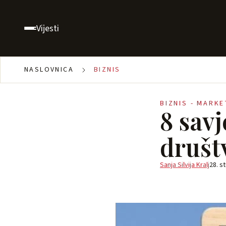
Vijesti
NASLOVNICA
BIZNIS
BIZNIS - MARK
8 savj
druš
Sanja Silvija Kralj
28. s