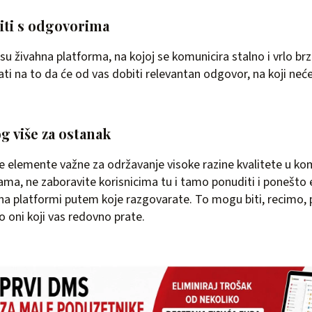
iti s odgovorima
u živahna platforma, na kojoj se komunicira stalno i vrlo br
i na to da će od vas dobiti relevantan odgovor, na koji ne
g više za ostanak
elemente važne za održavanje visoke razine kvalitete u kom
a, ne zaboravite korisnicima tu i tamo ponuditi i ponešto 
 platformi putem koje razgovarate. To mogu biti, recimo, po
o oni koji vas redovno prate.