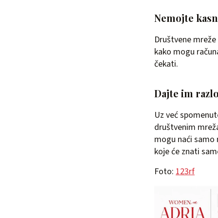
Nemojte kasn
Društvene mreže s
kako mogu računat
čekati.
Dajte im razlo
Uz već spomenute 
društvenim mrežam
mogu naći samo na
koje će znati sam
Foto:
123rf