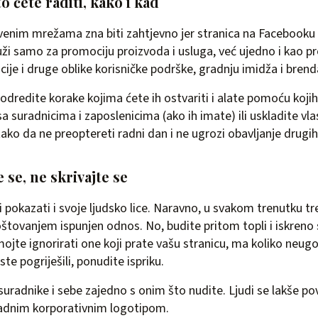
to ćete raditi, kako i kad
venim mrežama zna biti zahtjevno jer stranica na Facebooku il
uži samo za promociju proizvoda i usluga, već ujedno i kao pr
cije i druge oblike korisničke podrške, gradnju imidža i bre
 odredite korake kojima ćete ih ostvariti i alate pomoću kojih 
a suradnicima i zaposlenicima (ako ih imate) ili uskladite vla
tako da ne preoptereti radni dan i ne ugrozi obavljanje drugi
 se, ne skrivajte se
 pokazati i svoje ljudsko lice. Naravno, u svakom trenutku tr
oštovanjem ispunjen odnos. No, budite pritom topli i iskreno 
ojte ignorirati one koji prate vašu stranicu, ma koliko neugo
 ste pogriješili, ponudite ispriku.
 suradnike i sebe zajedno s onim što nudite. Ljudi se lakše p
ladnim korporativnim logotipom.