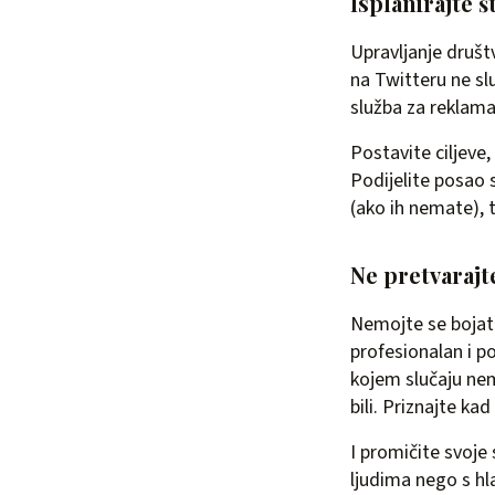
Isplanirajte š
Upravljanje društ
na Twitteru ne sl
služba za reklama
Postavite ciljeve,
Podijelite posao s
(ako ih nemate), 
Ne pretvarajte
Nemojte se bojati
profesionalan i p
kojem slučaju nem
bili. Priznajte kad
I promičite svoje
ljudima nego s h