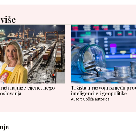
 više
raži najniže cijene, nego
Tržišta u razvoju između pro
poslovanja
inteligencije i geopolitike
Autor: Gošća autorica
anje