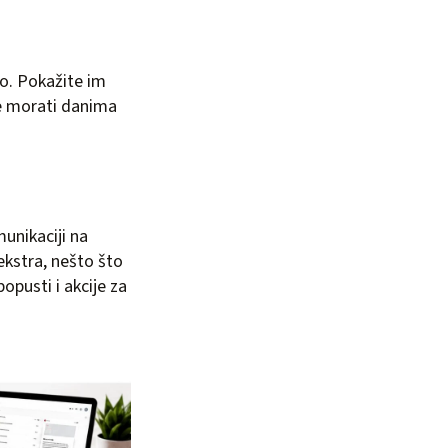
zo. Pokažite im
će morati danima
unikaciji na
ekstra, nešto što
pusti i akcije za