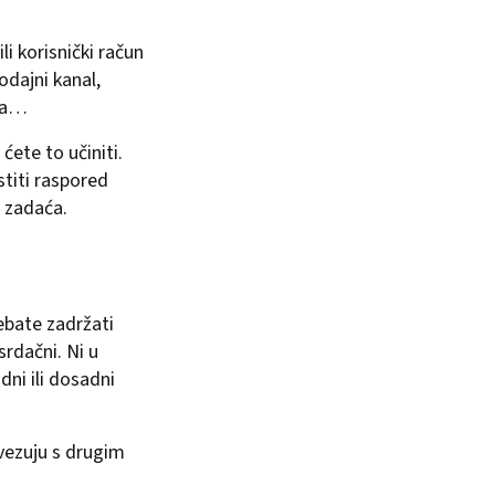
i korisnički račun
odajni kanal,
nda…
ćete to učiniti.
stiti raspored
h zadaća.
ebate zadržati
srdačni. Ni u
dni ili dosadni
ovezuju s drugim