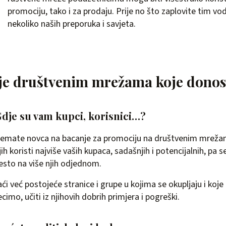
promociju, tako i za prodaju. Prije no što zaplovite tim vo
nekoliko naših preporuka i savjeta.
je društvenim mrežama koje donosi
 Gdje su vam kupci, korisnici…?
nemate novca na bacanje za promociju na društvenim mrežama
jih koristi najviše vaših kupaca, sadašnjih i potencijalnih, pa s
jesto na više njih odjednom.
i već postojeće stranice i grupe u kojima se okupljaju i koje 
ecimo, učiti iz njihovih dobrih primjera i pogreški.