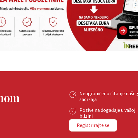
tnom
Neograničeno čitanje naše
sadržaja
Pozive na događaje u vašoj
blizini
Registrirajte se