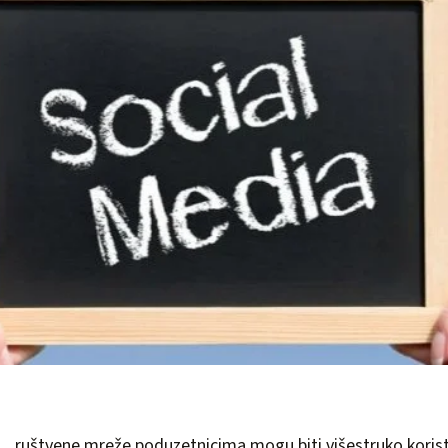
ruštvene mreže poduzetnicima mogu biti višestruko korist