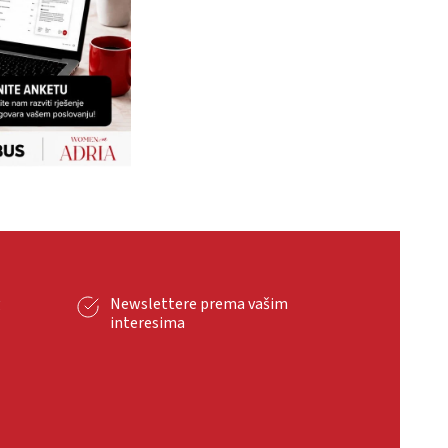
g
Newslettere prema vašim
interesima