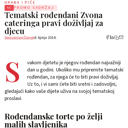
HRANA I PIĆE
PROMO SADRŽAJ
Tematski rođendani Zvona
cateringa pravi doživljaj za
djecu
6. lipnja 2016.
Sponzorirani Članak
S
vakom djetetu je njegov rođendan najvažniji
dan u godini. Ukoliko mu pripremite tematski
rođendan, za njega će to biti pravi doživljaj.
Uz to, i vi sami ćete biti sretni i zadovoljni,
gledajući kako vaše dijete uživa na svojoj tematskoj
proslavi.
Rođendanske torte po želji
malih slavljenika