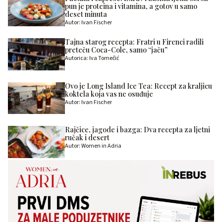
pun je proteina i vitamina, a gotov u samo
deset minuta
Autor: Ivan Fischer
Tajna starog recepta: Fratri u Firenci radili
preteču Coca-Cole, samo “jaču”
Autorica: Iva Tomečić
Ovo je Long Island Ice Tea: Recept za kraljicu
koktela koja vas ne osuđuje
Autor: Ivan Fischer
Rajčice, jagode i bazga: Dva recepta za ljetni
ručak i desert
Autor: Women in Adria