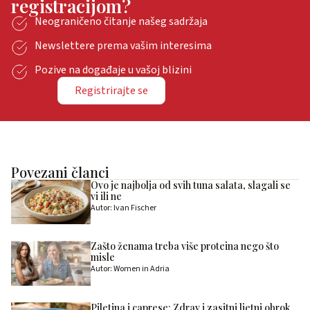
registracijom?
Neograničeno čitanje našeg sadržaja
Newslettere prema vašim interesima
Pozive na događaje u vašoj blizini
Registrirajte se
Povezani članci
Ovo je najbolja od svih tuna salata, slagali se
vi ili ne
Autor: Ivan Fischer
Zašto ženama treba više proteina nego što
misle
Autor: Women in Adria
Piletina i caprese: Zdrav i zasitni ljetni obrok