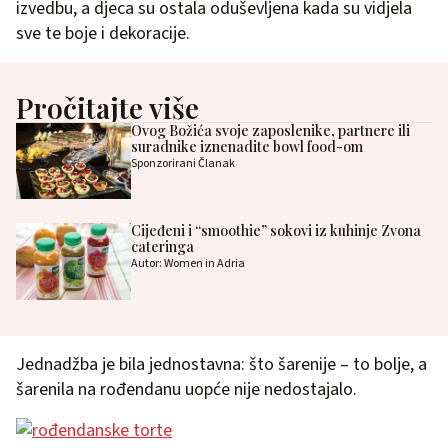
izvedbu, a djeca su ostala oduševljena kada su vidjela
sve te boje i dekoracije.
Pročitajte više
Ovog Božića svoje zaposlenike, partnere ili
suradnike iznenadite bowl food-om
Sponzorirani Članak
Cijeđeni i “smoothie” sokovi iz kuhinje Zvona
cateringa
Autor: Women in Adria
Jednadžba je bila jednostavna: što šarenije – to bolje, a
šarenila na rođendanu uopće nije nedostajalo.