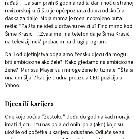
rađaš….Ja sam prvih 6 godina radila dan i noć u stranoj
revizorskoj kući što je općepoznata dobra odskočna
daska za dalje. Moja mama je meni nebrojeno puta
rekla: “Pa šta ne ideš u državnu reviziju? Fino mirno kod
Šime Krasić…”.Zvala me i na telefon da je Šima Krasić
na televiziji nek’ prebacim na drugi program.
Da li od djetinjstva odgajamo žensku djecu da mogu
biti ambiciozne ako žele? Kako gledamo na ambiciozne
žene? Marissu Mayer su i mnoge žene kritizirale: “Šta si
ona umišlja”? kad je trudna preuzela CEO poziciju u
Yahoo.
Djeca ili karijera
One koje počnu “žestoko” dođu do godina kad moraju
imati djecu. I tu nas pola od onih pola (ako) koje su
uložile od početka u karijeru odustane. Odluče se za