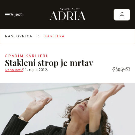
Vijesti
NASLOVNICA
KARIJERA
GRADIM KARIJERU
Stakleni strop je mrtav
11. rujna 2012.
Ivana Matić