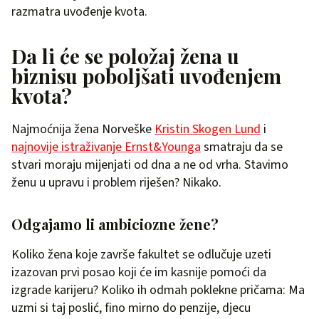
razmatra uvođenje kvota.
Da li će se položaj žena u
biznisu poboljšati uvođenjem
kvota?
Najmoćnija žena Norveške
Kristin Skogen Lund
i
najnovije istraživanje Ernst&Younga
smatraju da se
stvari moraju mijenjati od dna a ne od vrha. Stavimo
ženu u upravu i problem riješen? Nikako.
Odgajamo li ambiciozne žene?
Koliko žena koje završe fakultet se odlučuje uzeti
izazovan prvi posao koji će im kasnije pomoći da
izgrade karijeru? Koliko ih odmah poklekne pričama: Ma
uzmi si taj poslić, fino mirno do penzije, djecu