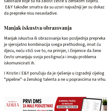
sabotaže koje su na žalost česte u ženskom svijetu.
E&Y također smatra da su uzori najvažniji jer su dokaz
da prepreke nisu nesavladive.
Manjak iskustva/obrazovanja
Manjak iskustva ili obrazovanja kao posljednja prepreka
je vjerojatno kombinacija svega prethodnog, imat ću
djecu, neću stići sve to, na primjer, i činjenice da žene
često umanjuju svoja postignuća i imaju problema
iskomunicirati ih.
I Kristin i E&Y poručuju da je rješenje u izgradnji cijelog
“pipeline”-a ženskog talenta a ne u popravcima na vrhu.