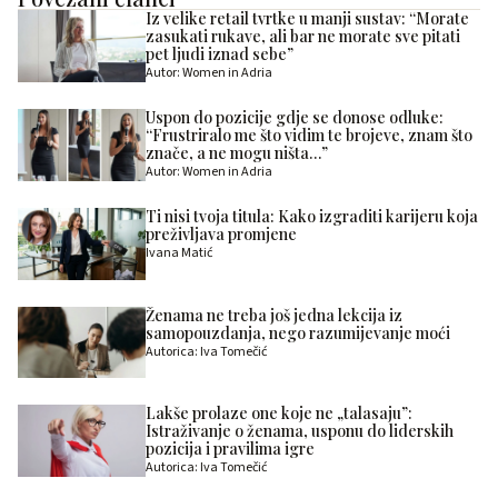
Iz velike retail tvrtke u manji sustav: “Morate
zasukati rukave, ali bar ne morate sve pitati
pet ljudi iznad sebe”
Autor: Women in Adria
Uspon do pozicije gdje se donose odluke:
“Frustriralo me što vidim te brojeve, znam što
znače, a ne mogu ništa…”
Autor: Women in Adria
Ti nisi tvoja titula: Kako izgraditi karijeru koja
preživljava promjene
Ivana Matić
Ženama ne treba još jedna lekcija iz
samopouzdanja, nego razumijevanje moći
Autorica: Iva Tomečić
Lakše prolaze one koje ne „talasaju”:
Istraživanje o ženama, usponu do liderskih
pozicija i pravilima igre
Autorica: Iva Tomečić