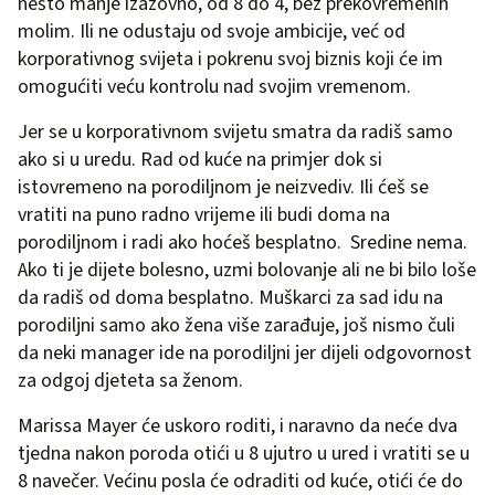
nešto manje izazovno, od 8 do 4, bez prekovremenih
molim. Ili ne odustaju od svoje ambicije, već od
korporativnog svijeta i pokrenu svoj biznis koji će im
omogućiti veću kontrolu nad svojim vremenom.
Jer se u korporativnom svijetu smatra da radiš samo
ako si u uredu. Rad od kuće na primjer dok si
istovremeno na porodiljnom je neizvediv. Ili ćeš se
vratiti na puno radno vrijeme ili budi doma na
porodiljnom i radi ako hoćeš besplatno. Sredine nema.
Ako ti je dijete bolesno, uzmi bolovanje ali ne bi bilo loše
da radiš od doma besplatno. Muškarci za sad idu na
porodiljni samo ako žena više zarađuje, još nismo čuli
da neki manager ide na porodiljni jer dijeli odgovornost
za odgoj djeteta sa ženom.
Marissa Mayer će uskoro roditi, i naravno da neće dva
tjedna nakon poroda otići u 8 ujutro u ured i vratiti se u
8 navečer. Većinu posla će odraditi od kuće, otići će do