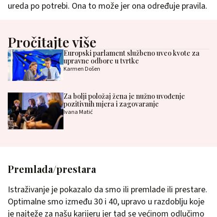
ureda po potrebi. Ona to može jer ona određuje pravila.
Pročitajte više
Europski parlament službeno uveo kvote za
upravne odbore u tvrtke
Karmen Došen
Za bolji položaj žena je nužno uvođenje
pozitivnih mjera i zagovaranje
Ivana Matić
Premlada/prestara
Istraživanje je pokazalo da smo ili premlade ili prestare.
Optimalne smo između 30 i 40, upravo u razdoblju koje
je najteže za našu karijeru jer tad se većinom odlučimo