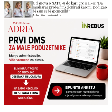
Od snova o NATO-u do karijere u IT-u: “Da
muškarac proba funkcionirati kao mi, podigao
bi sam sebi spomenik!”
Autor: Women in Adria