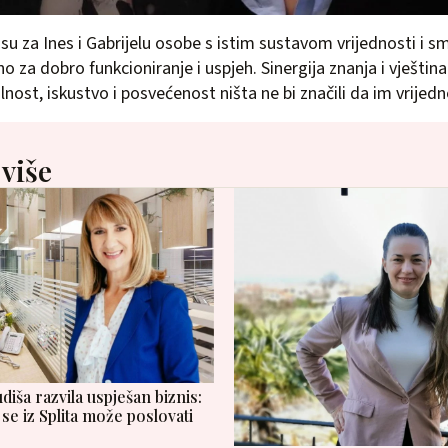
 su za Ines i Gabrijelu osobe s istim sustavom vrijednosti i s
 za dobro funkcioniranje i uspjeh. Sinergija znanja i vještina
nost, iskustvo i posvećenost ništa ne bi značili da im vrijedno
 više
iša razvila uspješan biznis:
se iz Splita može poslovati