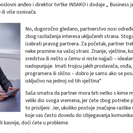
poslovni anđeo i direktor tvrtke INSAKO i dodaje „ Business j
ili više osnivača.
No, dugoročno gledano, partnerstvo nosi određe
zbog razilaženja interesa uključenih strana. Stoga
izabrati pravog partnera. Za početak, partner tr
neke praznine na vašoj strani. Znanje, vještine, ko
sredstva ili nešto u čemu vi niste najjači – ideala
nadopunjuje. Imati trojicu jakih prodavača, vođa
programera ili slično – dobro je samo ako se po
isključivo na jednoj od tih vještina“
Saša smatra da partner mora biti netko s kime 
veliki dio svoga vremena, jer ćete zbog potrebe p
to prisiljeni. Jer, ukoliko postoje značajne razlike
koje vas često dovedu do izbjegavanja komunikaci
ili kasnije, doći ćete u probleme.