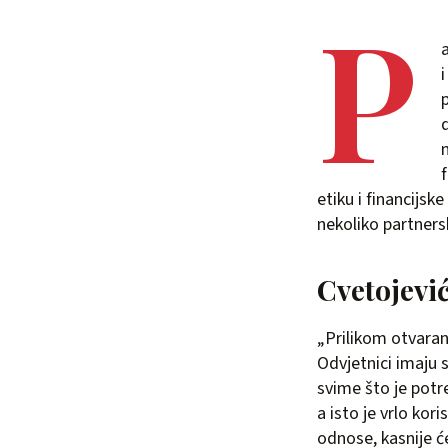
P
etiku i financijs
nekoliko partners
Cvetojević
„Prilikom otvaranj
Odvjetnici imaju
svime što je potre
a isto je vrlo kor
odnose, kasnije ć