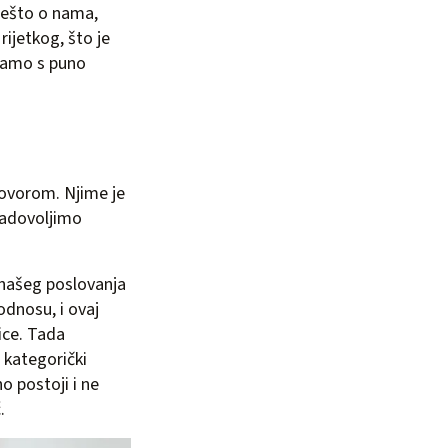
nešto o nama,
ijetkog, što je
 Samo s puno
govorom. Njime je
 zadovoljimo
 našeg poslovanja
dnosu, i ovaj
ice. Tada
 kategorički
o postoji i ne
.