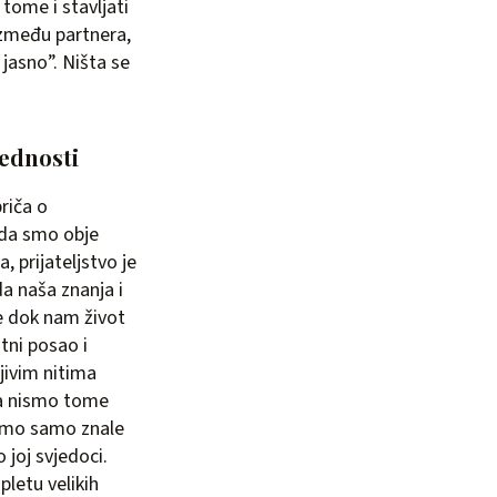
tome i stavljati
između partnera,
 jasno”. Ništa se
jednosti
riča o
ada smo obje
, prijateljstvo je
da naša znanja i
le dok nam život
atni posao i
ljivim nitima
ada nismo tome
 smo samo znale
 joj svjedoci.
letu velikih