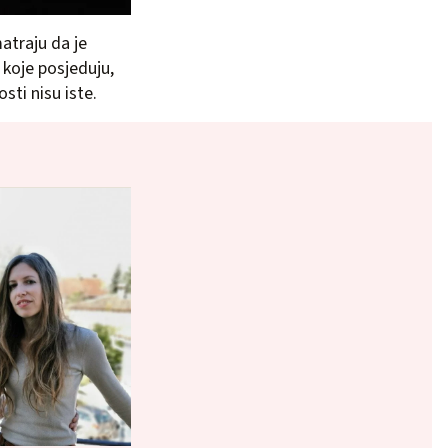
matraju da je
 koje posjeduju,
sti nisu iste.