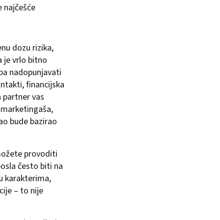
e najčešće
nu dozu rizika,
 je vrlo bitno
eba nadopunjavati
ntakti, financijska
n partner vas
, marketingaša,
sao bude bazirao
možete provoditi
osla često biti na
 u karakterima,
je – to nije