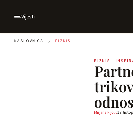
Vijesti
NASLOVNICA
BIZNIS
BIZNIS - INSPI
Partne
triko
odno
Mirjana Fijolić
17. listo