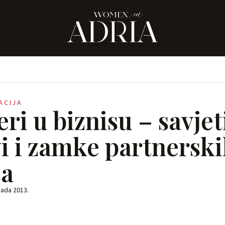
RACIJA
ri u biznisu – savjet
vi i zamke partnersk
sa
pada 2013.