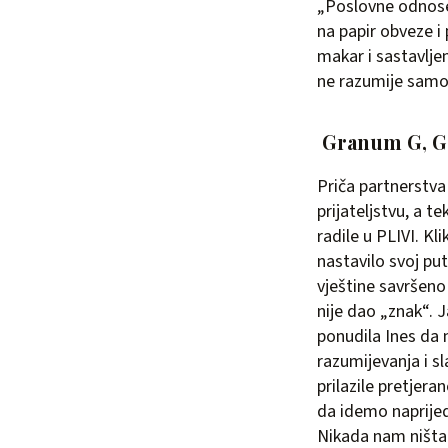
„Poslovne odnose 
na papir obveze i
makar i sastavljen
ne razumije samo 
Granum G, Gabr
Priča partnerstva 
prijateljstvu, a 
radile u PLIVI. Kl
nastavilo svoj put
vještine savršeno
nije dao „znak“. J
ponudila Ines da m
razumijevanja i s
prilazile pretjer
da idemo naprijed,
Nikada nam ništa 