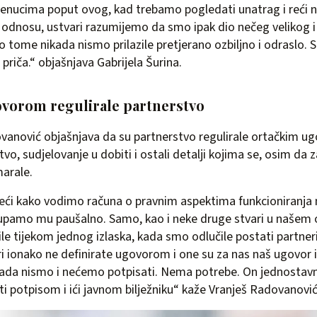
renucima poput ovog, kad trebamo pogledati unatrag i reći 
odnosu, ustvari razumijemo da smo ipak dio nečeg velikog i r
o tome nikada nismo prilazile pretjerano ozbiljno i odraslo.
a priča.“ objašnjava Gabrijela Šurina.
vorom regulirale partnerstvo
vanović objašnjava da su partnerstvo regulirale ortačkim u
tvo, sudjelovanje u dobiti i ostali detalji kojima se, osim da
arale.
reći kako vodimo računa o pravnim aspektima funkcioniranja
upamo mu paušalno. Samo, kao i neke druge stvari u našem o
e tijekom jednog izlaska, kada smo odlučile postati partner
 ionako ne definirate ugovorom i one su za nas naš ugovor i
ikada nismo i nećemo potpisati. Nema potrebe. On jednostavn
ti potpisom i ići javnom bilježniku“ kaže Vranješ Radovanović