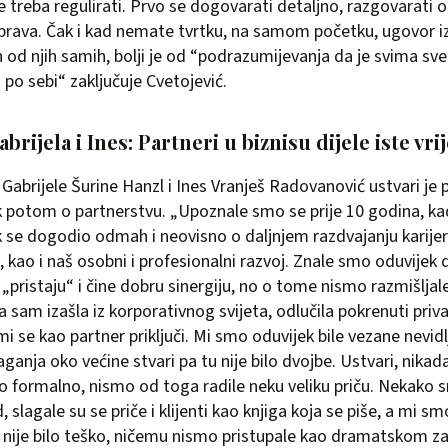
treba regulirati. Prvo se dogovarati detaljno, razgovarati o 
 prava. Čak i kad nemate tvrtku, na samom početku, ugovor 
 od njih samih, bolji je od “podrazumijevanja da je svima sve
po sebi“ zaključuje Cvetojević.
ijela i Ines: Partneri u biznisu dijele iste vri
Gabrijele Šurine Hanzl i Ines Vranješ Radovanović ustvari je p
tek potom o partnerstvu. „Upoznale smo se prije 10 godina, k
ik se dogodio odmah i neovisno o daljnjem razdvajanju karijera
, kao i naš osobni i profesionalni razvoj. Znale smo oduvijek 
 „pristaju“ i čine dobru sinergiju, no o tome nismo razmišlja
a sam izašla iz korporativnog svijeta, odlučila pokrenuti priv
i se kao partner priključi. Mi smo oduvijek bile vezane nevid
laganja oko većine stvari pa tu nije bilo dvojbe. Ustvari, nik
ano formalno, nismo od toga radile neku veliku priču. Nekako
 slagale su se priče i klijenti kao knjiga koja se piše, a mi smo
nije bilo teško, ničemu nismo pristupale kao dramatskom zap