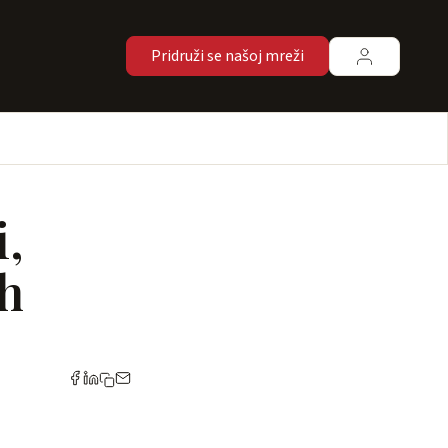
Pridruži se našoj mreži
i,
ih