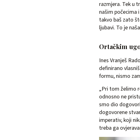
razmjera. Tek u t
našim počecima i 
takvo baš zato št
ljubavi. To je naš
Ortačkim ugo
Ines Vranješ Rado
definirano vlasniš
formu, nismo zam
„Pri tom želimo 
odnosno ne prist
smo dio dogovoril
dogovorene stvari
imperativ, koji n
treba ga ovjerava