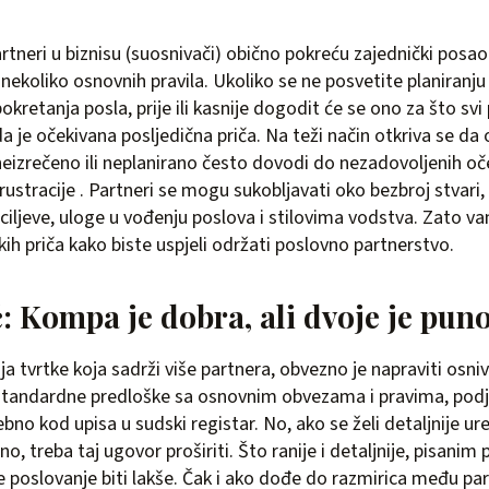
artneri u biznisu (suosnivači) obično pokreću zajednički posao
i nekoliko osnovnih pravila. Ukoliko se ne posvetite planiranju
pokretanja posla, prije ili kasnije dogodit će se ono za što svi
da je očekivana posljedična priča. Na teži način otkriva se da 
neizrečeno ili neplanirano često dovodi do nezadovoljenih oček
frustracije . Partneri se mogu sukobljavati oko bezbroj stvari, 
ke ciljeve, uloge u vođenju poslova i stilovima vodstva. Zato
kih priča kako biste uspjeli održati poslovno partnerstvo.
: Kompa je dobra, ali dvoje je pun
a tvrtke koja sadrži više partnera, obvezno je napraviti osni
 standardne predloške sa osnovnim obvezama i pravima, podj
bno kod upisa u sudski registar. No, ako se želi detaljnije ur
isno, treba taj ugovor proširiti. Što ranije i detaljnije, pisani
e poslovanje biti lakše. Čak i ako dođe do razmirica među pa