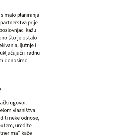
 s malo planiranja
 partnerstva prije
 poslovnjaci kažu
ono što je ostalo
ivanja, ljutnje i
uključujući i radnu
 vam donosimo
o
vački ugovor.
elom vlasništva i
editi neke odnose,
m putem, uredite
rtnerima“ kaže