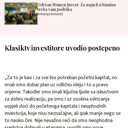
Održan Women Invest: Za uspjeh u biznisu
treba vam podrška
Antonija Antončić
Klasiktv investitore uvodio postepeno
„Za to je kao i za sve bio potreban početni kapital, no
imali smo dobar plan uz odličnu ideju i to u pravo
vrijeme. Također smo imali ključne ljude sa iskustvom
za dobru realizaciju, pa smo i uz osobna odricanja
uspjeli doći do početnoga kapitala i neophodnih
investicija, koje nisu neznačajne, ali ipak manje nego se
to naoko čini. Nije nevažno reći da smo neophodna
sredstva dobivali u etapama, uvodili smo nove