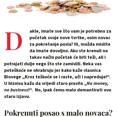
D
akle, imate sve što vam je potrebno za
početak svoje nove tvrtke, osim novac
za pokretanje posla? Ili, možda mislite
da imate dovoljno. Ako ste krenuli na
takav način početak će biti teži, ali i
potrajati dulje nego što ste zamislili. Neka vas
poteškoće ne ohrabruju jer kako kaže vlasnica
Biovege „Kroz teškoće se i raste, uči i napreduje!“.
U biznisu kažu da vrijedi staro pravilo „
No money,
no business
!“. No, ipak ćemo malo demantirati ovu
staru izjavu.
Pokrenuti posao s malo novaca?