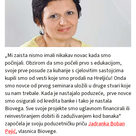
„Mi zaista nismo imali nikakav novac kada smo
počinjali. Obzirom da smo počeli prvo s edukacijom,
svoje prve posude za kuhanje s cjelovitim sastojcima
kupili smo od vesti koje smo prodali na Hreljiću! Onda
smo novce od prvog seminara uložili u druge stvari koje
su nam trebale. Kada je nastajalo poduzeće, prve novce
smo osigurali od kredita banke i tako je nastala
Biovega. Sve svoje projekte smo uglavnom financirali ili
reinvestiranjem dobiti ili zaduživanjem kod banaka“
započela je svoju poduzetničku priču
Jadranka Boban
Pejić
, vlasnica Biovege.