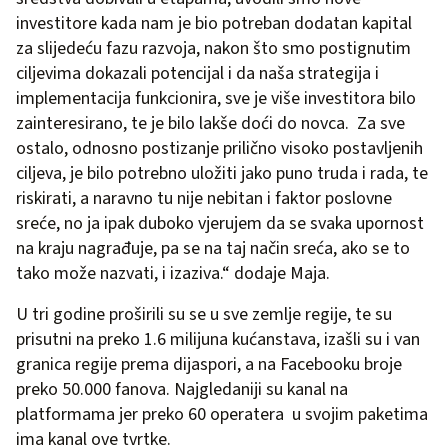
investitore kada nam je bio potreban dodatan kapital
za slijedeću fazu razvoja, nakon što smo postignutim
ciljevima dokazali potencijal i da naša strategija i
implementacija funkcionira, sve je više investitora bilo
zainteresirano, te je bilo lakše doći do novca. Za sve
ostalo, odnosno postizanje prilično visoko postavljenih
ciljeva, je bilo potrebno uložiti jako puno truda i rada, te
riskirati, a naravno tu nije nebitan i faktor poslovne
sreće, no ja ipak duboko vjerujem da se svaka upornost
na kraju nagrađuje, pa se na taj način sreća, ako se to
tako može nazvati, i izaziva.“ dodaje Maja.
U tri godine proširili su se u sve zemlje regije, te su
prisutni na preko 1.6 milijuna kućanstava, izašli su i van
granica regije prema dijaspori, a na Facebooku broje
preko 50.000 fanova. Najgledaniji su kanal na
platformama jer preko 60 operatera u svojim paketima
ima kanal ove tvrtke.