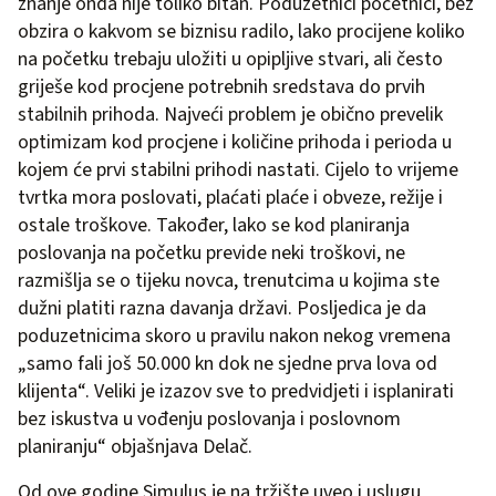
znanje onda nije toliko bitan. Poduzetnici početnici, bez
obzira o kakvom se biznisu radilo, lako procijene koliko
na početku trebaju uložiti u opipljive stvari, ali često
griješe kod procjene potrebnih sredstava do prvih
stabilnih prihoda. Najveći problem je obično prevelik
optimizam kod procjene i količine prihoda i perioda u
kojem će prvi stabilni prihodi nastati. Cijelo to vrijeme
tvrtka mora poslovati, plaćati plaće i obveze, režije i
ostale troškove. Također, lako se kod planiranja
poslovanja na početku previde neki troškovi, ne
razmišlja se o tijeku novca, trenutcima u kojima ste
dužni platiti razna davanja državi. Posljedica je da
poduzetnicima skoro u pravilu nakon nekog vremena
„samo fali još 50.000 kn dok ne sjedne prva lova od
klijenta“. Veliki je izazov sve to predvidjeti i isplanirati
bez iskustva u vođenju poslovanja i poslovnom
planiranju“ objašnjava Delač.
Od ove godine Simulus je na tržište uveo i uslugu