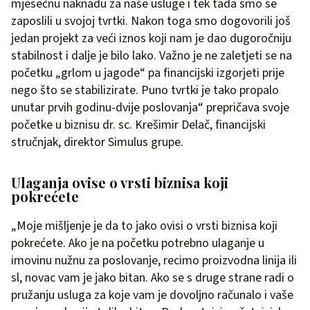
mjesečnu naknadu za naše usluge i tek tada smo se
zaposlili u svojoj tvrtki. Nakon toga smo dogovorili još
jedan projekt za veći iznos koji nam je dao dugoročniju
stabilnost i dalje je bilo lako. Važno je ne zaletjeti se na
početku „grlom u jagode“ pa financijski izgorjeti prije
nego što se stabilizirate. Puno tvrtki je tako propalo
unutar prvih godinu-dvije poslovanja“ prepričava svoje
početke u biznisu dr. sc. Krešimir Delač, financijski
stručnjak, direktor Simulus grupe.
Ulaganja ovise o vrsti biznisa koji
pokrećete
„Moje mišljenje je da to jako ovisi o vrsti biznisa koji
pokrećete. Ako je na početku potrebno ulaganje u
imovinu nužnu za poslovanje, recimo proizvodna linija ili
sl, novac vam je jako bitan. Ako se s druge strane radi o
pružanju usluga za koje vam je dovoljno računalo i vaše