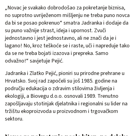
„Novac je svakako dobrodošao za pokretanje biznisa,
no suprotno uvriježenom mišljenju ne treba puno novca
da bi se posao pokrenuo“ smatra Jadranka i dodaje da
su puno važnije strast, ideja i upornost. Zvuči
jednostavno i jest jednostavno, ali ne znači da je i
lagano! No, kroz teškoće se i raste, uči i napreduje tako
da se ne treba bojati izazova i prepreka. Samo
odvažno!“ savjetuje Pejić.
Jadranka i Zlatko Pejić, pioniri su prirodne prehrane u
Hrvatsko. Svoj rad započeli su još 1985. godine na
području edukacija o zdravim stilovima življenja i
ekologiji, a Biovegu d.o.o. osnovali 1989. Trenutno
zapošljavaju stotinjak djelatnika i regionalni su lider na
tržištu ekoproizvoda u proizvodnom i trgovačkom
sektoru.