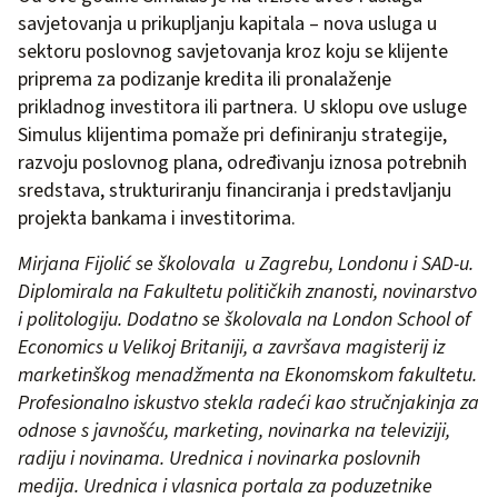
savjetovanja u prikupljanju kapitala – nova usluga u
sektoru poslovnog savjetovanja kroz koju se klijente
priprema za podizanje kredita ili pronalaženje
prikladnog investitora ili partnera. U sklopu ove usluge
Simulus klijentima pomaže pri definiranju strategije,
razvoju poslovnog plana, određivanju iznosa potrebnih
sredstava, strukturiranju financiranja i predstavljanju
projekta bankama i investitorima.
Mirjana Fijolić se školovala u Zagrebu, Londonu i SAD-u.
Diplomirala na Fakultetu političkih znanosti, novinarstvo
i politologiju. Dodatno se školovala na London School of
Economics u Velikoj Britaniji, a završava magisterij iz
marketinškog menadžmenta na Ekonomskom fakultetu.
Profesionalno iskustvo stekla radeći kao stručnjakinja za
odnose s javnošću, marketing, novinarka na televiziji,
radiju i novinama. Urednica i novinarka poslovnih
medija. Urednica i vlasnica portala za poduzetnike