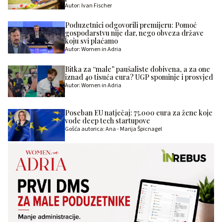
Autor: Ivan Fischer
Poduzetnici odgovorili premijeru: Pomoć
gospodarstvu nije dar, nego obveza države
koju svi plaćamo
Autor: Women in Adria
Bitka za “male” paušaliste dobivena, a za one
iznad 40 tisuća eura? UGP spominje i prosvjed
Autor: Women in Adria
Poseban EU natječaj: 75.000 eura za žene koje
vode deep tech startupove
Gošća autorica: Ana - Marija Špicnagel