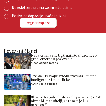
Newslettere prema vašim interesima
Pozive na događaje u vašoj blizini
Registrirajte se
Povezani članci
Nabava danas ne traži najniže cijene, nego
gradi otpornost poslovanja
Autor: Women in Adria
Tržišta u razvoju između procvata umjetne
inteligencije i geopolitike
Autor: Gošća autorica
Skok od tračnih pila do kaubojskog ranča: “Mi
nismo bili ugostitelji, ali to nam je bila
prednost!”