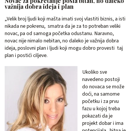
Novac za pokretanje posla bitan, no daleko
važnija dobra ideja i plan
„Velik broj ljudi koji mašta imati svoj vlastiti biznis, a isti
nikada ne pokrenu, smatra da je za to potreban veliki
novac, pa od samoga početka odustanu. Naravno,
novac nije nimalo nebitan, no daleko je važnija dobra
ideja, poslovni plan i ljudi koji mogu dobro provesti taj
plan i postići ciljeve.
Ukoliko sve
navedeno postoji
do novaca se može
doći, na samome
početku i za prvu
fazu u kojoj treba
pokazati da je
projekt dobar i ima
potencijala, bitna je