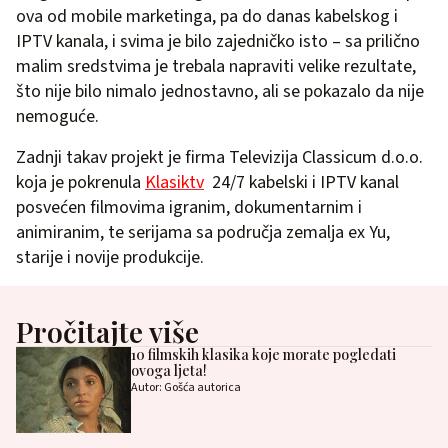
ova od mobile marketinga, pa do danas kabelskog i
IPTV kanala, i svima je bilo zajedničko isto – sa prilično
malim sredstvima je trebala napraviti velike rezultate,
što nije bilo nimalo jednostavno, ali se pokazalo da nije
nemoguće.
Zadnji takav projekt je firma Televizija Classicum d.o.o.
koja je pokrenula
Klasiktv
24/7 kabelski i IPTV kanal
posvećen filmovima igranim, dokumentarnim i
animiranim, te serijama sa područja zemalja ex Yu,
starije i novije produkcije.
Pročitajte više
10 filmskih klasika koje morate pogledati
ovoga ljeta!
Autor: Gošća autorica