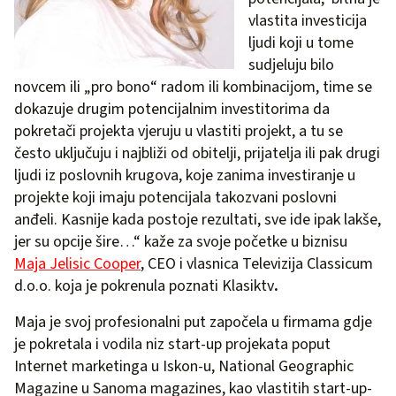
vlastita investicija
ljudi koji u tome
sudjeluju bilo
novcem ili „pro bono“ radom ili kombinacijom, time se
dokazuje drugim potencijalnim investitorima da
pokretači projekta vjeruju u vlastiti projekt, a tu se
često uključuju i najbliži od obitelji, prijatelja ili pak drugi
ljudi iz poslovnih krugova, koje zanima investiranje u
projekte koji imaju potencijala takozvani poslovni
anđeli. Kasnije kada postoje rezultati, sve ide ipak lakše,
jer su opcije šire…“ kaže za svoje početke u biznisu
Maja Jelisic Cooper
, CEO i vlasnica Televizija Classicum
d.o.o. koja je pokrenula poznati Klasiktv
.
Maja je svoj profesionalni put započela u firmama gdje
je pokretala i vodila niz start-up projekata poput
Internet marketinga u Iskon-u, National Geographic
Magazine u Sanoma magazines, kao vlastitih start-up-