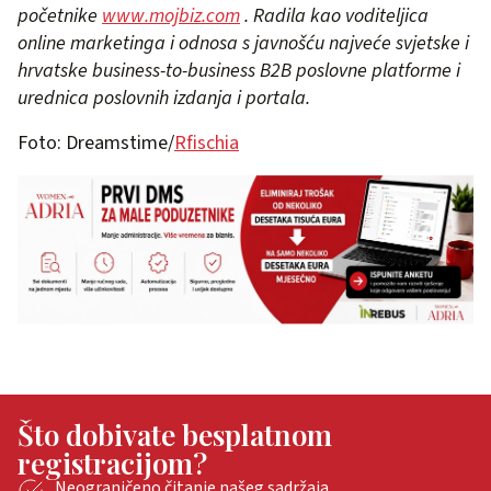
početnike
www.mojbiz.com
. Radila kao voditeljica
online marketinga i odnosa s javnošću najveće svjetske i
hrvatske business-to-business B2B poslovne platforme i
urednica poslovnih izdanja i portala.
Foto: Dreamstime/
Rfischia
Što dobivate besplatnom
registracijom?
Neograničeno čitanje našeg sadržaja