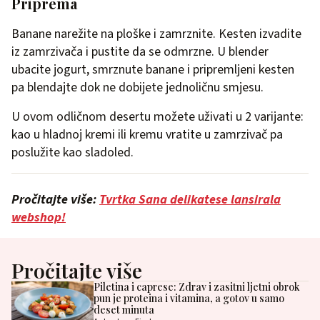
Priprema
Banane narežite na ploške i zamrznite. Kesten izvadite
iz zamrzivača i pustite da se odmrzne. U blender
ubacite jogurt, smrznute banane i pripremljeni kesten
pa blendajte dok ne dobijete jednoličnu smjesu.
U ovom odličnom desertu možete uživati u 2 varijante:
kao u hladnoj kremi ili kremu vratite u zamrzivač pa
poslužite kao sladoled.
Pročitajte više:
Tvrtka Sana delikatese lansirala
webshop!
Pročitajte više
Piletina i caprese: Zdrav i zasitni ljetni obrok
pun je proteina i vitamina, a gotov u samo
deset minuta