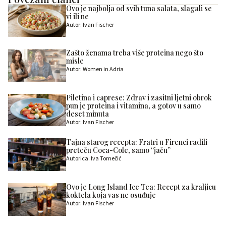
Ovo je najbolja od svih tuna salata, slagali se
vi ili ne
Autor: Ivan Fischer
Zašto ženama treba više proteina nego što
misle
Autor: Women in Adria
Piletina i caprese: Zdrav i zasitni ljetni obrok
pun je proteina i vitamina, a gotov u samo
deset minuta
Autor: Ivan Fischer
Tajna starog recepta: Fratri u Firenci radili
preteču Coca-Cole, samo “jaču”
Autorica: Iva Tomečić
Ovo je Long Island Ice Tea: Recept za kraljicu
koktela koja vas ne osuđuje
Autor: Ivan Fischer