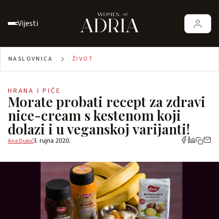
Vijesti
NASLOVNICA
ŽIVOT
HRANA I PIĆE
Morate probati recept za zdravi
nice-cream s kestenom koji
dolazi i u veganskoj varijanti!
3. rujna 2020.
Ana Dukić