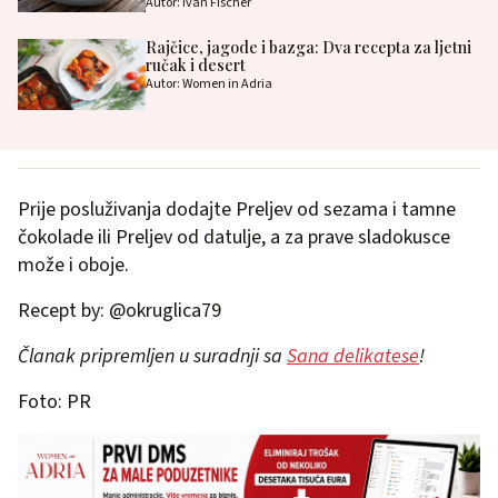
Autor: Ivan Fischer
Rajčice, jagode i bazga: Dva recepta za ljetni
ručak i desert
Autor: Women in Adria
Prije posluživanja dodajte Preljev od sezama i tamne
čokolade ili Preljev od datulje, a za prave sladokusce
može i oboje.
Recept by: @okruglica79
Članak pripremljen u suradnji sa
Sana delikatese
!
Foto: PR