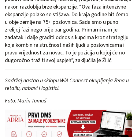
nakon razdoblja brze ekspanzije. “Ova faza intenzivne
ekspanzije polako se stišava. Do kraja godine bit ćemo
u obje zemlje na 75+ poslovnica. Sada smo u puno
zrelijoj fazi nego prije par godina. Primarni nam je
zadatak i dalje graditi odnos s kupcima kroz strategiju
koja kombinira stručnost naših ljudi u poslovnicama i
pravu vrijednost za novac. To je pozicija u kojoj ćemo
dugoročno tražiti svoj uspjeh”, zaključila je Žilić.
Sadržaj nastao u sklopu WiA Connect okupljanja žena u
retailu, nabavi i logistici.
Foto: Marin Tomaš