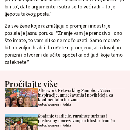
bih to’, date argumente i sutra se to već radi – to je
ljepota takvog posla.”
Za sve žene koje razmišljaju o promjeni industrije
poslala je jasnu poruku: “Znanje vam je prenosivo i ono
što imate, to vam nitko ne može uzeti. Samo morate
biti dovoljno hrabri da uđete u promjenu, ali i dovoljno
ponizni i otvoreni da učite ispočetka od ljudi koje tamo
zateknete.”
Pročitajte više
Afterwork Networking Samobor: Večer
inspiracije, umrežavanja i novih ideja za
kontinentalni turizam
Autor: Women in Adria
Spajanje tradicije, ruralnog turizma i
poslovnog umrežavanja u Kloštar Ivaniću
Autor: Women in Adria