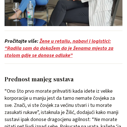
Pročitajte više:
Žene u retailu, nabavi i logistici:
“Radila sam da dokažem da je ženama mjesto za
stolom gdje se donose odluke”
Prednost manjeg sustava
“Ono što prvo morate prihvatiti kada idete iz velike
korporacije u manju jest da tamo nemate čovjeka za
sve. Znači, vi ste čovjek za većinu stvari i tu morate
zasukati rukave”, istaknula je Žilić, dodajući kako manji
sustavi ipak donose dragocjenu agilnost: “Ne morate
pitati pet ljudi iznad sebe. Pokucate na vrata, kažete ‘ja