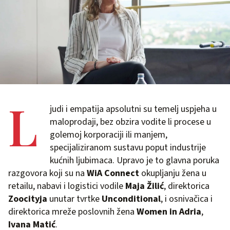
L
judi i empatija apsolutni su temelj uspjeha u
maloprodaji, bez obzira vodite li procese u
golemoj korporaciji ili manjem,
specijaliziranom sustavu poput industrije
kućnih ljubimaca. Upravo je to glavna poruka
razgovora koji su na
WiA Connect
okupljanju žena u
retailu, nabavi i logistici vodile
Maja Žilić
, direktorica
Zoocityja
unutar tvrtke
Unconditional
, i osnivačica i
direktorica mreže poslovnih žena
Women in Adria
,
Ivana Matić
.