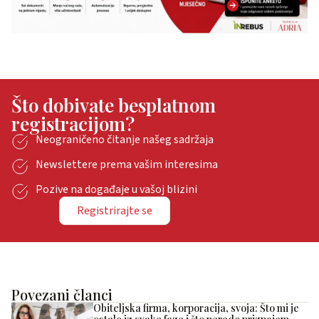
Što dobivate besplatnom
registracijom?
Neograničeno čitanje našeg sadržaja
Newslettere prema vašim interesima
Pozive na događaje u vašoj blizini
Registrirajte se
Povezani članci
Obiteljska firma, korporacija, svoja: Što mi je