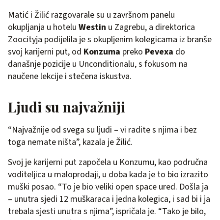
Matić i Žilić razgovarale su u završnom panelu
okupljanja u hotelu
Westin
u Zagrebu, a direktorica
Zoocityja podijelila je s okupljenim kolegicama iz branše
svoj karijerni put, od
Konzuma
preko
Pevexa
do
današnje pozicije u Unconditionalu, s fokusom na
naučene lekcije i stečena iskustva.
Ljudi su najvažniji
“Najvažnije od svega su ljudi – vi radite s njima i bez
toga nemate ništa”, kazala je Žilić.
Svoj je karijerni put započela u Konzumu, kao područna
voditeljica u maloprodaji, u doba kada je to bio izrazito
muški posao. “To je bio veliki open space ured. Došla ja
– unutra sjedi 12 muškaraca i jedna kolegica, i sad bi i ja
trebala sjesti unutra s njima”, ispričala je. “Tako je bilo,