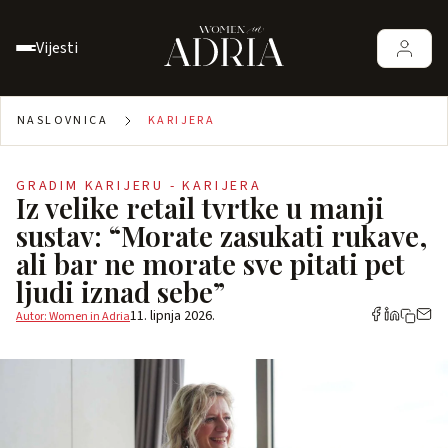
Vijesti
NASLOVNICA
KARIJERA
GRADIM KARIJERU - KARIJERA
Iz velike retail tvrtke u manji
sustav: “Morate zasukati rukave,
ali bar ne morate sve pitati pet
ljudi iznad sebe”
11. lipnja 2026.
Autor: Women in Adria