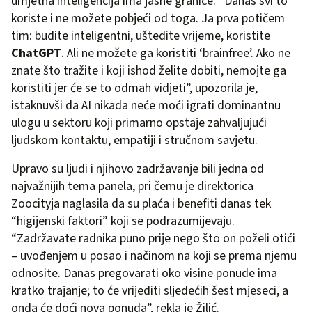
umjetna inteligencija ima jasne granice. “Danas svi to
koriste i ne možete pobjeći od toga. Ja prva potičem
tim: budite inteligentni, uštedite vrijeme, koristite
ChatGPT
. Ali ne možete ga koristiti ‘brainfree’. Ako ne
znate što tražite i koji ishod želite dobiti, nemojte ga
koristiti jer će se to odmah vidjeti”, upozorila je,
istaknuvši da AI nikada neće moći igrati dominantnu
ulogu u sektoru koji primarno opstaje zahvaljujući
ljudskom kontaktu, empatiji i stručnom savjetu.
Upravo su ljudi i njihovo zadržavanje bili jedna od
najvažnijih tema panela, pri čemu je direktorica
Zoocityja naglasila da su plaća i benefiti danas tek
“higijenski faktori” koji se podrazumijevaju.
“Zadržavate radnika puno prije nego što on poželi otići
– uvođenjem u posao i načinom na koji se prema njemu
odnosite. Danas pregovarati oko visine ponude ima
kratko trajanje; to će vrijediti sljedećih šest mjeseci, a
onda će doći nova ponuda”, rekla je Žilić.