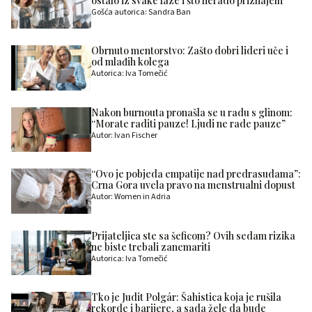
ostalo iz svake faze i što nerado priznajem
Gošća autorica: Sandra Ban
Obrnuto mentorstvo: Zašto dobri lideri uče i
od mlađih kolega
Autorica: Iva Tomečić
Nakon burnouta pronašla se u radu s glinom:
“Morate raditi pauze! Ljudi ne rade pauze”
Autor: Ivan Fischer
“Ovo je pobjeda empatije nad predrasudama”:
Crna Gora uvela pravo na menstrualni dopust
Autor: Women in Adria
Prijateljica ste sa šeficom? Ovih sedam rizika
ne biste trebali zanemariti
Autorica: Iva Tomečić
Tko je Judit Polgár: Šahistica koja je rušila
rekorde i barijere, a sada žele da bude