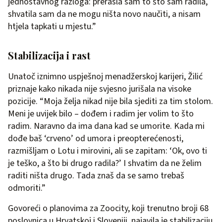
jednostavnog razloga: prerasla sam to što sam radila,
shvatila sam da ne mogu ništa novo naučiti, a nisam
htjela tapkati u mjestu.”
Stabilizacija i rast
Unatoč iznimno uspješnoj menadžerskoj karijeri, Žilić
priznaje kako nikada nije svjesno jurišala na visoke
pozicije. “Moja želja nikad nije bila sjediti za tim stolom.
Meni je uvijek bilo – dođem i radim jer volim to što
radim. Naravno da ima dana kad se umorite. Kada mi
dođe baš ‘crveno’ od umora i preopterećenosti,
razmišljam o Lotu i mirovini, ali se zapitam: ‘Ok, ovo ti
je teško, a što bi drugo radila?’ I shvatim da ne želim
raditi ništa drugo. Tada znaš da se samo trebaš
odmoriti.”
Govoreći o planovima za Zoocity, koji trenutno broji 68
poslovnica u Hrvatskoj i Sloveniji, najavila je stabilizaciju