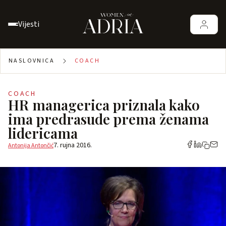
Vijesti
NASLOVNICA
COACH
COACH
HR managerica priznala kako
ima predrasude prema ženama
lidericama
7. rujna 2016.
Antonija Antončić