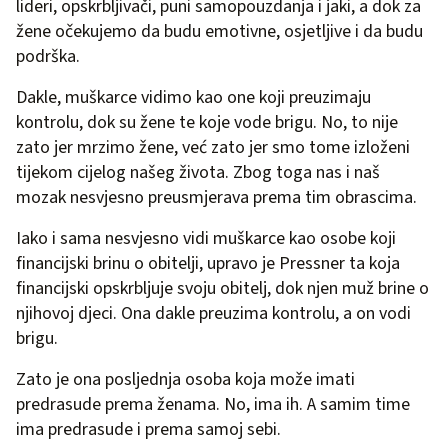
lideri, opskrbljivači, puni samopouzdanja i jaki, a dok za
žene očekujemo da budu emotivne, osjetljive i da budu
podrška.
Dakle, muškarce vidimo kao one koji preuzimaju
kontrolu, dok su žene te koje vode brigu. No, to nije
zato jer mrzimo žene, već zato jer smo tome izloženi
tijekom cijelog našeg života. Zbog toga nas i naš
mozak nesvjesno preusmjerava prema tim obrascima.
Iako i sama nesvjesno vidi muškarce kao osobe koji
financijski brinu o obitelji, upravo je Pressner ta koja
financijski opskrbljuje svoju obitelj, dok njen muž brine o
njihovoj djeci. Ona dakle preuzima kontrolu, a on vodi
brigu.
Zato je ona posljednja osoba koja može imati
predrasude prema ženama. No, ima ih. A samim time
ima predrasude i prema samoj sebi.