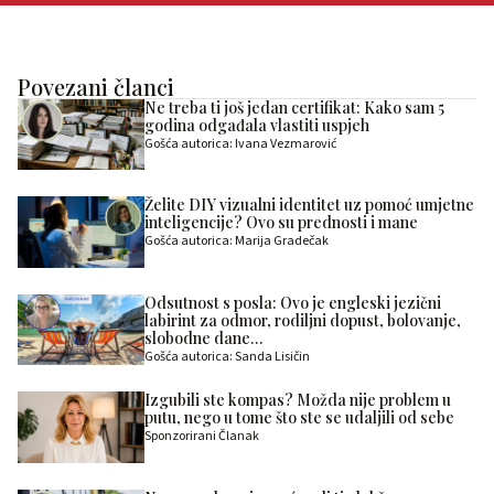
Povezani članci
Ne treba ti još jedan certifikat: Kako sam 5
godina odgađala vlastiti uspjeh
Gošća autorica: Ivana Vezmarović
Želite DIY vizualni identitet uz pomoć umjetne
inteligencije? Ovo su prednosti i mane
Gošća autorica: Marija Gradečak
Odsutnost s posla: Ovo je engleski jezični
labirint za odmor, rodiljni dopust, bolovanje,
slobodne dane…
Gošća autorica: Sanda Lisičin
Izgubili ste kompas? Možda nije problem u
putu, nego u tome što ste se udaljili od sebe
Sponzorirani Članak