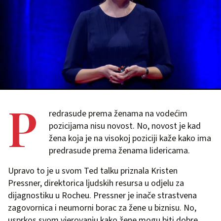
P
redrasude prema ženama na vodećim
pozicijama nisu novost. No, novost je kad
žena koja je na visokoj poziciji kaže kako ima
predrasude prema ženama lidericama.
Upravo to je u svom Ted talku priznala Kristen
Pressner, direktorica ljudskih resursa u odjelu za
dijagnostiku u Rocheu. Pressner je inače strastvena
zagovornica i neumorni borac za žene u biznisu. No,
usprkos svom vjerovanju kako žene mogu biti dobre