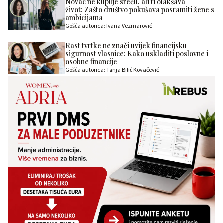
Novac ne kupuje sreću, ali ti olakšava
život: Zašto društvo pokušava posramiti žene s
ambicijama
Gošća autorica: Ivana Vezmarović
Rast tvrtke ne znači uvijek financijsku
sigurnost vlasnice: Kako uskladiti poslovne i
osobne financije
Gošća autorica: Tanja Bilić Kovačević