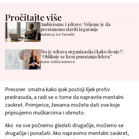
Pročitajte više
Ambiciozne i zdrave: Vrijeme je da
prestanemo slaviti izgaranje
Autorica: Iva Tomečić
Što je zdrava organizacija i kako do nje?:
“Oblikuje se kroz ponašanja lidera”
Autor: Gošća autorica
Pressner smatra kako ipak postoji lijek protiv
predrasuda, a radi se o tome da napravite mentalni
zaokret. Primjerice, ženama možete dati ove koje
pripisujemo muškarcima i obrnuto.
Ako na sve počnemo gledati drugačije, možemo se
drugačije i ponašati. Ako napravimo mentalni zaokret,