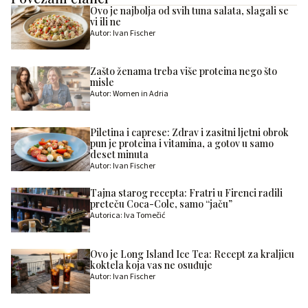
Ovo je najbolja od svih tuna salata, slagali se
vi ili ne
Autor: Ivan Fischer
Zašto ženama treba više proteina nego što
misle
Autor: Women in Adria
Piletina i caprese: Zdrav i zasitni ljetni obrok
pun je proteina i vitamina, a gotov u samo
deset minuta
Autor: Ivan Fischer
Tajna starog recepta: Fratri u Firenci radili
preteču Coca-Cole, samo “jaču”
Autorica: Iva Tomečić
Ovo je Long Island Ice Tea: Recept za kraljicu
koktela koja vas ne osuđuje
Autor: Ivan Fischer