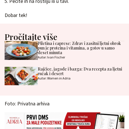
Pecite ih na roštilju ili u tavi.
Dobar tek!
Pročitajte više
Piletina i caprese: Zdrav i zasitni ljetni obrok
pun je proteina i vitamina, a gotov u samo
deset minuta
Autor: Ivan Fischer
Rajčice, jagode i bazga: Dva recepta za ljetni
ručak i desert
Autor: Women in Adria
Foto: Privatna arhiva