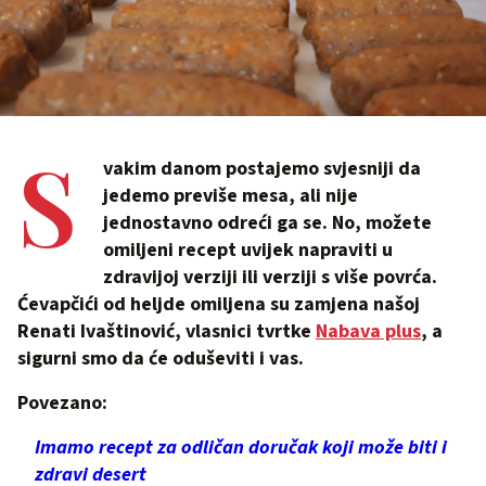
S
vakim danom postajemo svjesniji da
jedemo previše mesa, ali nije
jednostavno odreći ga se. No, možete
omiljeni recept uvijek napraviti u
zdravijoj verziji ili verziji s više povrća.
Ćevapčići od heljde omiljena su zamjena našoj
Renati Ivaštinović, vlasnici tvrtke
Nabava plus
, a
sigurni smo da će oduševiti i vas.
Povezano:
Imamo recept za odličan doručak koji može biti i
zdravi desert