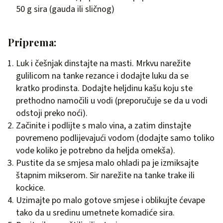
50 g sira (gauda ili sličnog)
Priprema:
Luk i češnjak dinstajte na masti. Mrkvu narežite
gulilicom na tanke rezance i dodajte luku da se
kratko prodinsta. Dodajte heljdinu kašu koju ste
prethodno namočili u vodi (preporučuje se da u vodi
odstoji preko noći).
Začinite i podlijte s malo vina, a zatim dinstajte
povremeno podlijevajući vodom (dodajte samo toliko
vode koliko je potrebno da heljda omekša).
Pustite da se smjesa malo ohladi pa je izmiksajte
štapnim mikserom. Sir narežite na tanke trake ili
kockice.
Uzimajte po malo gotove smjese i oblikujte ćevape
tako da u sredinu umetnete komadiće sira.