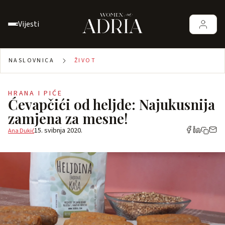
Vijesti
NASLOVNICA
ŽIVOT
HRANA I PIĆE
Ćevapčići od heljde: Najukusnija
zamjena za mesne!
15. svibnja 2020.
Ana Dukić