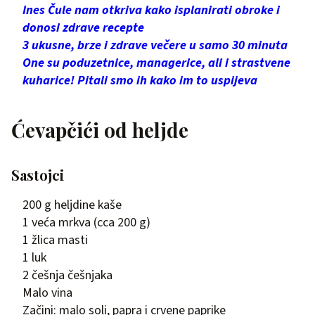
Ines Čule nam otkriva kako isplanirati obroke i
donosi zdrave recepte
3 ukusne, brze i zdrave večere u samo 30 minuta
One su poduzetnice, managerice, ali i strastvene
kuharice! Pitali smo ih kako im to uspijeva
Ćevapčići od heljde
Sastojci
200 g heljdine kaše
1 veća mrkva (cca 200 g)
1 žlica masti
1 luk
2 češnja češnjaka
Malo vina
Začini: malo soli, papra i crvene paprike