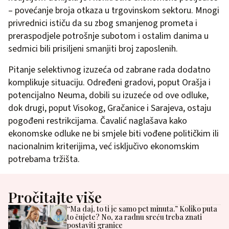
– povećanje broja otkaza u trgovinskom sektoru. Mnogi
privrednici ističu da su zbog smanjenog prometa i
preraspodjele potrošnje subotom i ostalim danima u
sedmici bili prisiljeni smanjiti broj zaposlenih.
Pitanje selektivnog izuzeća od zabrane rada dodatno
komplikuje situaciju. Određeni gradovi, poput Orašja i
potencijalno Neuma, dobili su izuzeće od ove odluke,
dok drugi, poput Visokog, Gračanice i Sarajeva, ostaju
pogođeni restrikcijama. Čavalić naglašava kako
ekonomske odluke ne bi smjele biti vođene političkim ili
nacionalnim kriterijima, već isključivo ekonomskim
potrebama tržišta.
Pročitajte više
“Ma daj, to ti je samo pet minuta.” Koliko puta
to čujete? No, za radnu sreću treba znati
postaviti granice