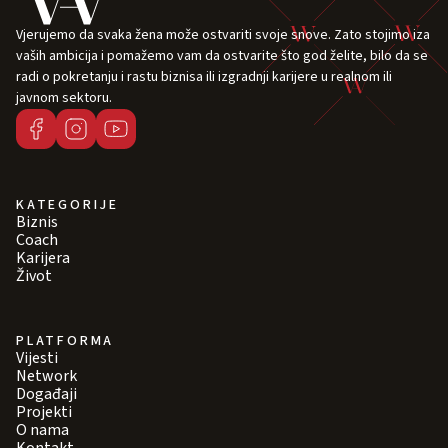
Vjerujemo da svaka žena može ostvariti svoje snove. Zato stojimo iza
vaših ambicija i pomažemo vam da ostvarite što god želite, bilo da se
radi o pokretanju i rastu biznisa ili izgradnji karijere u realnom ili
javnom sektoru.
KATEGORIJE
Biznis
Coach
Karijera
Život
PLATFORMA
Vijesti
Network
Događaji
Projekti
O nama
Kontakt