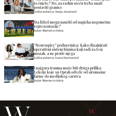
to čujete? No, za radnu sreću treba znati
postaviti granice
Gošća autorica: Sonja Jovanović
Šta lideri mogu naučiti od uspjeha nogometne
reprezentacije?
Autor: Women in Adria
“Neurospicy” poduzetnica: Kako dizajnirati
operativni sistem biznisa koji radi za tvoj
mozak, a ne protiv njega
Gošća autorica: Ivana Vezmarović
I najgora trauma može biti druga prilika:
Lekcije koje su Oprah odvele od siromašne
farme do medijskog carstva
Autor: Women in Adria