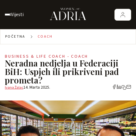
Vijesti
POČETNA
COACH
BUSINESS & LIFE COACH - COACH
Neradna nedjelja u Federaciji
BiH: Uspjeh ili prikriveni pad
prometa?
14. Marta 2025.
Ivana Žalac