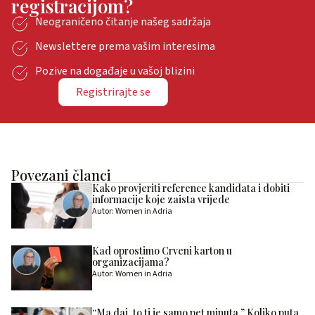
registracijom?
Neograničeno čitanje našeg sadržaja
Newslettere prema vašim interesima
Pozive na događaje u vašoj blizini
Registrirajte se
Povezani članci
Kako provjeriti reference kandidata i dobiti
informacije koje zaista vrijede
Autor: Women in Adria
Kad oprostimo Crveni karton u
organizacijama?
Autor: Women in Adria
“Ma daj, to ti je samo pet minuta.” Koliko puta