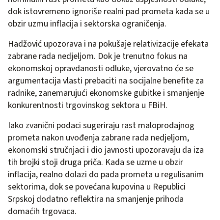
dok istovremeno ignoriše realni pad prometa kada se u
obzir uzmu inflacija i sektorska ograničenja.
Hadžović upozorava i na pokušaje relativizacije efekata
zabrane rada nedjeljom. Dok je trenutno fokus na
ekonomskoj opravdanosti odluke, vjerovatno će se
argumentacija vlasti prebaciti na socijalne benefite za
radnike, zanemarujući ekonomske gubitke i smanjenje
konkurentnosti trgovinskog sektora u FBiH.
Iako zvanični podaci sugeriraju rast maloprodajnog
prometa nakon uvođenja zabrane rada nedjeljom,
ekonomski stručnjaci i dio javnosti upozoravaju da iza
tih brojki stoji druga priča. Kada se uzme u obzir
inflacija, realno dolazi do pada prometa u regulisanim
sektorima, dok se povećana kupovina u Republici
Srpskoj dodatno reflektira na smanjenje prihoda
domaćih trgovaca.