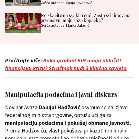
Gošća autorica: Sonja Jovanović
Ne skačite na svaki trend: Zašto svi timovi na
prvenstvu imaju roza kopačke?
Gošća autorica: Marija Jakeljić
Pročitajte više:
Kako građani BiH mogu ublažiti
finansijsku krizu? Stručnjak nudi 3 ključna savjeta
Manipulacija podacima i javni diskurs
Novinar Avaza
Danijal Hadžović
osvrnuo se na izjave
federalnog ministra trgovine, optužujući ga za
manipulaciju podacima i pokušaj obmane javnosti.
Prema Hadžoviću, vlast pokušava prikazati minimalni
nominalni rast prometa kao dokaz uspješnosti odluke,