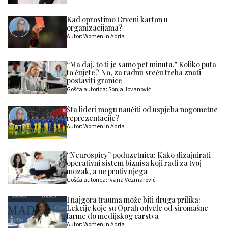
Kad oprostimo Crveni karton u
organizacijama?
Autor: Women in Adria
“Ma daj, to ti je samo pet minuta.” Koliko puta
to čujete? No, za radnu sreću treba znati
postaviti granice
Gošća autorica: Sonja Jovanović
Šta lideri mogu naučiti od uspjeha nogometne
reprezentacije?
Autor: Women in Adria
“Neurospicy” poduzetnica: Kako dizajnirati
operativni sistem biznisa koji radi za tvoj
mozak, a ne protiv njega
Gošća autorica: Ivana Vezmarović
I najgora trauma može biti druga prilika:
Lekcije koje su Oprah odvele od siromašne
farme do medijskog carstva
Autor: Women in Adria