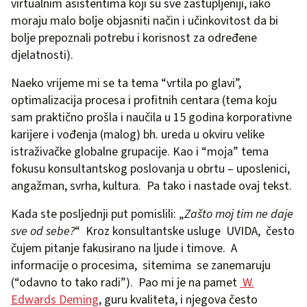
virtualnim asistentima koji su sve zastupljeniji, iako
moraju malo bolje objasniti način i učinkovitost da bi
bolje prepoznali potrebu i korisnost za određene
djelatnosti).
Naeko vrijeme mi se ta tema “vrtila po glavi”,
optimalizacija procesa i profitnih centara (tema koju
sam praktično prošla i naučila u 15 godina korporativne
karijere i vođenja (malog) bh. ureda u okviru velike
istraživačke globalne grupacije. Kao i “moja” tema
fokusu konsultantskog poslovanja u obrtu – uposlenici,
angažman, svrha, kultura. Pa tako i nastade ovaj tekst.
Kada ste posljednji put pomislili: „
Zašto moj tim ne daje
sve od sebe?
“ Kroz konsultantske usluge UVIDA, često
čujem pitanje fakusirano na ljude i timove. A
informacije o procesima, sitemima se zanemaruju
(“odavno to tako radi”). Pao mi je na pamet
W.
Edwards Deming
, guru kvaliteta, i njegova često