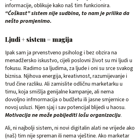
informacije, oblikuje kako naš tim funkcionira.
“Ćoškast” sistem nije sudbina, to nam je prilika da
nešto promjenimo.
Ljudi + sistem = magija
Ipak sam ja prvenstveno psiholog i bez obzira na
menadžersko iskustvo, cijeli poslovni život su mi ljudi u
fokusu. Radimo sa ljudima, za ljude i oni su srce svakog
biznisa. Njihova energija, kreativnost, razumijevanje i
trud čine razliku. Ali zamislite odličnu marketarku u
timu, koja smišlja genijalne kampanje, ali nema
dovoljno infmormacija o budžetu ili jasne smjernice o
novoj usluzi. Njen sjaj i sav potencijal blijedi u haosu.
Motivacija ne može pobijediti lošu organizaciju
.
Ali, ni najbolji sistem, ni novi digitalin alati ne vrijede ako
(naš) tim nije spreman ili nema vještine. Ako marketar