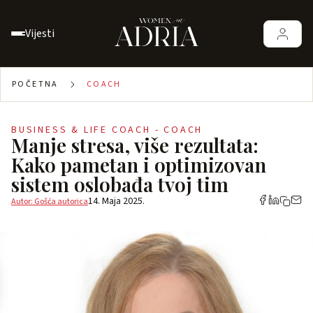
Vijesti
POČETNA
COACH
BUSINESS & LIFE COACH - COACH
Manje stresa, više rezultata:
Kako pametan i optimizovan
sistem oslobađa tvoj tim
14. Maja 2025.
Autor: Gošća autorica