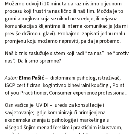
Možemo odvojiti 10 minuta da razmislimo o jednom
procesu koji frustrira nas lično ili naš tim. Možda je to
gomila mejlova koja se nikad ne sređuje, ili nejasna
komunikacija s klijentima ili interna komunikacija (da mi
previše držimo u glavi). Probajmo zapisati jednu malu
promjenu koju možemo napraviti, pa da je probamo.
Naš biznis zaslužuje sistem koji radi “za nas” ne “protiv
nas”. Da li smo spremne?
Autor:
Elma Pašić
– diplomirani psiholog, istraživač,
ISCP certificirani kogintivno biheviralni koučing , Point
of you Practitioner, Consumer experience professional.
Osnivačica je UVIDI – ureda za konsultacije i
savjetovanje; gdje kombinirajući primijenjena
akademska znanja iz psihologije i marketinga s
višegodišnjim menadžerskim i praktičnim iskustvom,