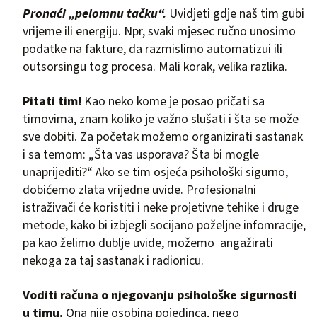
Pronaći „pelomnu tačku“.
Uvidjeti gdje naš tim gubi
vrijeme ili energiju. Npr, svaki mjesec ručno unosimo
podatke na fakture, da razmislimo automatizui ili
outsorsingu tog procesa. Mali korak, velika razlika.
Pitati tim!
Kao neko kome je posao pričati sa
timovima, znam koliko je važno slušati i šta se može
sve dobiti. Za početak možemo organizirati sastanak
i sa temom: „Šta vas usporava? Šta bi mogle
unaprijediti?“ Ako se tim osjeća psihološki sigurno,
dobićemo zlata vrijedne uvide. Profesionalni
istraživači će koristiti i neke projetivne tehike i druge
metode, kako bi izbjegli socijano poželjne infomracije,
pa kao želimo dublje uvide, možemo angažirati
nekoga za taj sastanak i radionicu.
Voditi računa o njegovanju psihološke sigurnosti
u timu.
Ona nije osobina pojedinca, nego