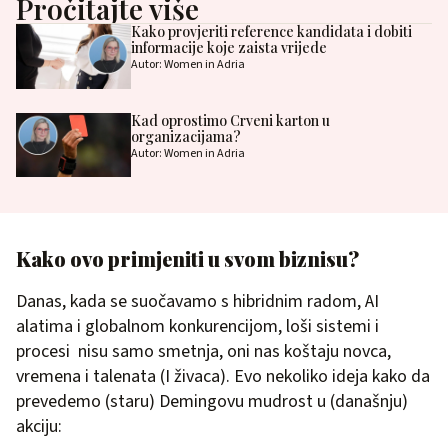
Pročitajte više
Kako provjeriti reference kandidata i dobiti
informacije koje zaista vrijede
Autor: Women in Adria
Kad oprostimo Crveni karton u
organizacijama?
Autor: Women in Adria
Kako ovo primjeniti u svom biznisu?
Danas, kada se suočavamo s hibridnim radom, AI
alatima i globalnom konkurencijom, loši sistemi i
procesi nisu samo smetnja, oni nas koštaju novca,
vremena i talenata (I živaca). Evo nekoliko ideja kako da
prevedemo (staru) Demingovu mudrost u (današnju)
akciju: