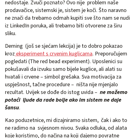
nedostaje. Zvuči poznato? Ovo nije problem naše
prodavačice, sistemski je, sistem je koči. Što naravno
ne znači da trebamo odmah kupiti sve što nam se nudi
iz LinkedIn poruka, ali trebamo biti otvorene za širu
sliku.
Deming (još se sjećam lekcija) je to dobro pokazao
kroz
eksperiment s crvenim kuglicama
. Preporučujem
pogledati (The red bead experiment). Uposlenici su
pokušavali da izvuku samo bijele kuglice, ali alati su
hvatali i crvene – simbol grešaka. Sva motivacija za
uspješnost, tačne procedure – ništa nije mjenjalo
rezultat. Uvijek se dođe do istog uvida –
ne možemo
potaći ljude da rade bolje ako im sistem ne daje
šansu
.
Kao poduzetnice, mi dizajniramo sistem, čak i ako to
ne radimo na svjesnom nivou. Svaka odluka, od alata
koje koristimo, do načina na koji dajemo povratne