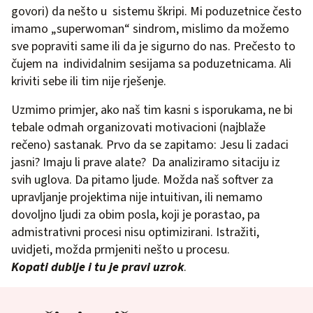
govori) da nešto u sistemu škripi. Mi poduzetnice često
imamo „superwoman“ sindrom, mislimo da možemo
sve popraviti same ili da je sigurno do nas. Prečesto to
čujem na individalnim sesijama sa poduzetnicama. Ali
kriviti sebe ili tim nije rješenje.
Uzmimo primjer, ako naš tim kasni s isporukama, ne bi
tebale odmah organizovati motivacioni (najblaže
rečeno) sastanak. Prvo da se zapitamo: Jesu li zadaci
jasni? Imaju li prave alate? Da analiziramo sitaciju iz
svih uglova. Da pitamo ljude. Možda naš softver za
upravljanje projektima nije intuitivan, ili nemamo
dovoljno ljudi za obim posla, koji je porastao, pa
admistrativni procesi nisu optimizirani. Istražiti,
uvidjeti, možda prmjeniti nešto u procesu.
Kopati dublje i tu je pravi uzrok
.