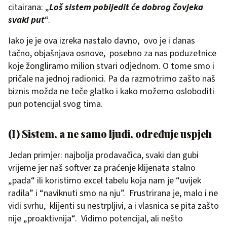
citairana: „
Loš sistem pobijedit će dobrog čovjeka
svaki put
“.
Iako je je ova izreka nastalo davno, ovo je i danas
tačno, objašnjava osnove, posebno za nas poduzetnice
koje žongliramo milion stvari odjednom. O tome smo i
pričale na jednoj radionici. Pa da razmotrimo zašto naš
biznis možda ne teče glatko i kako možemo osloboditi
pun potencijal svog tima.
(I) Sistem, a ne samo ljudi, određuje uspjeh
Jedan primjer: najbolja prodavačica, svaki dan gubi
vrijeme jer naš softver za praćenje klijenata stalno
„pada“ ili koristimo excel tabelu koja nam je “uvijek
radila” i “naviknuti smo na nju”. Frustrirana je, malo i ne
vidi svrhu, klijenti su nestrpljivi, a i vlasnica se pita zašto
nije „proaktivnija“. Vidimo potencijal, ali nešto