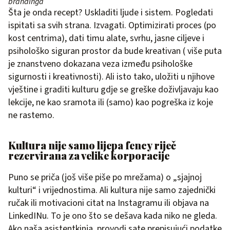
brandinga
Šta je onda recept? Uskladiti ljude i sistem. Pogledati
ispitati sa svih strana. Izvagati. Optimizirati proces (po
kost centrima), dati timu alate, svrhu, jasne ciljeve i
psihološko siguran prostor da bude kreativan ( više puta
je znanstveno dokazana veza između psihološke
sigurnosti i kreativnosti). Ali isto tako, uložiti u njihove
vještine i graditi kulturu gdje se greške doživljavaju kao
lekcije, ne kao sramota ili (samo) kao pogreška iz koje
ne rastemo.
Kultura nije samo lijepa fency riječ
rezervirana za velike korporacije
Puno se priča (još više piše po mrežama) o „sjajnoj
kulturi“ i vrijednostima. Ali kultura nije samo zajednički
ručak ili motivacioni citat na Instagramu ili objava na
LinkedINu. To je ono što se dešava kada niko ne gleda.
Ako naša asistentkinja, provodi sate prepisujući podatke