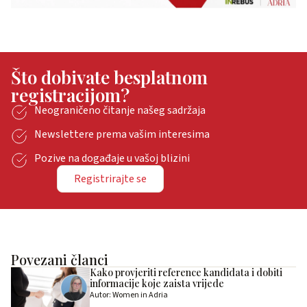
Što dobivate besplatnom
registracijom?
Neograničeno čitanje našeg sadržaja
Newslettere prema vašim interesima
Pozive na događaje u vašoj blizini
Registrirajte se
Povezani članci
Kako provjeriti reference kandidata i dobiti
informacije koje zaista vrijede
Autor: Women in Adria