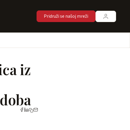
Pridruži se našoj mreži
ca iz
 doba