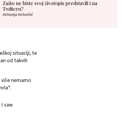
Zašto ne biste svoj životopis predstavili i na
Twitteru?
Antonija Antončić
koj situaciji, te
dan od takvih
as više nemamo
rla“.
 I saw