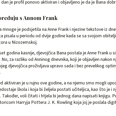
dan je profil ponovo aktiviran i objavljeno je da je Bana dobr
oređuju s Annom Frank
ja mnoge je podsjetila na Anne Frank i njezine tekstove iz dne
ca pisala u periodu od dvije godine kada se sa svojom obitelji
tora u Nizozemskoj.
t godina kasnije, djevojčica Bana postala je Anne Frank u s
No, za razliku od Anninog dnevnika, koji je objavljen nakon n
kojeg djevojčica proživljava upravo sada i bez prevelikog opt
.
ed aktiviran je u rujnu ove godine, a na njemu smo mogli upo
dostaje škola i koja bi željela postati učiteljica, kao što je i n
e. Također, voli čitati i htjela bi jednog dana napisati knjigu.
toricom Harryja Pottera J. K. Rowling koja joj je poslala digi