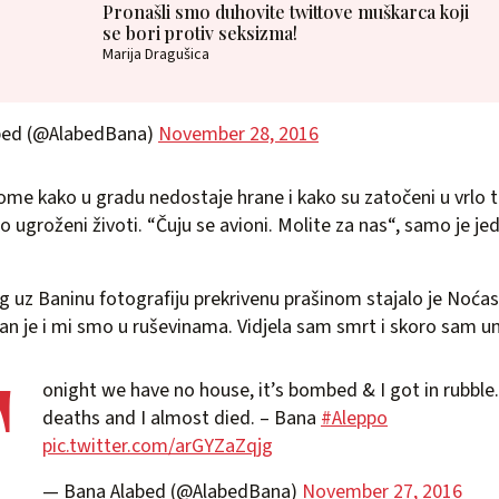
Pronašli smo duhovite twittove muškarca koji
se bori protiv seksizma!
Marija Dragušica
bed (@AlabedBana)
November 28, 2016
ome kako u gradu nedostaje hrane i kako su zatočeni u vrlo teš
o ugroženi životi. “Čuju se avioni. Molite za nas“, samo je je
g uz Baninu fotografiju prekrivenu prašinom stajalo je Noć
n je i mi smo u ruševinama. Vidjela sam smrt i skoro sam um
T
onight we have no house, it’s bombed & I got in rubble.
deaths and I almost died. – Bana
#Aleppo
pic.twitter.com/arGYZaZqjg
— Bana Alabed (@AlabedBana)
November 27, 2016