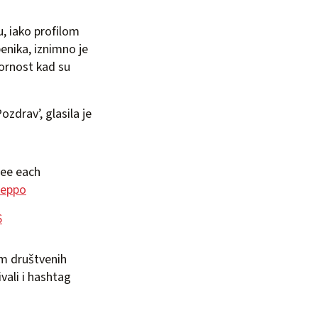
u, iako profilom
benika, iznimno je
ornost kad su
ozdrav’, glasila je
see each
leppo
6
m društvenih
ivali i hashtag