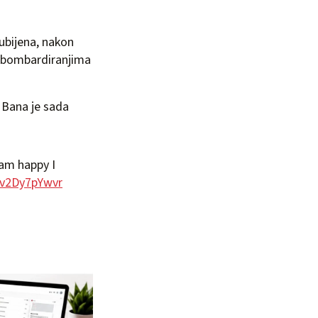
 ubijena, nakon
os bombardiranjima
. Bana je sada
 am happy I
m/v2Dy7pYwvr