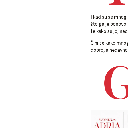
I kad su se mnogi
što ga je ponovo a
te kako su joj nedo
Čini se kako mnog
dobro, a nedavno j