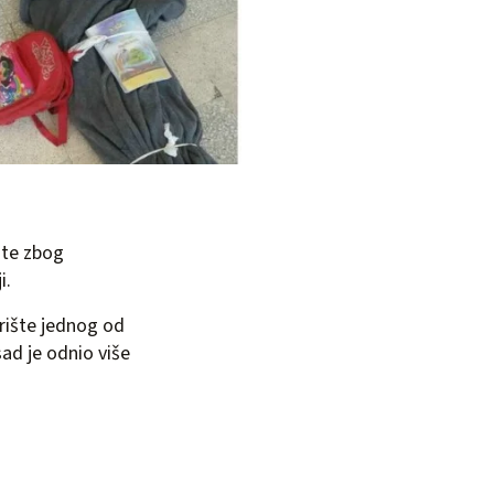
ate zbog
i.
prište jednog od
ad je odnio više