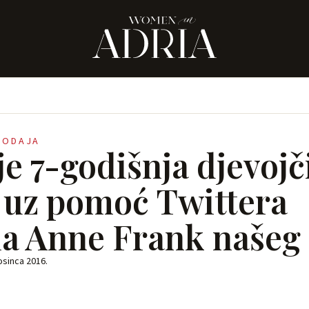
RODAJA
e 7-godišnja djevojči
 uz pomoć Twittera
la Anne Frank našeg
osinca 2016.