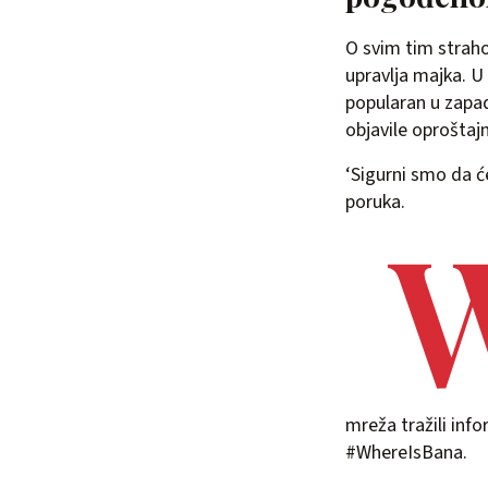
O svim tim strah
upravlja majka. U 
popularan u zapad
objavile oproštaj
‘Sigurni smo da će
poruka.
mreža tražili info
#WhereIsBana.