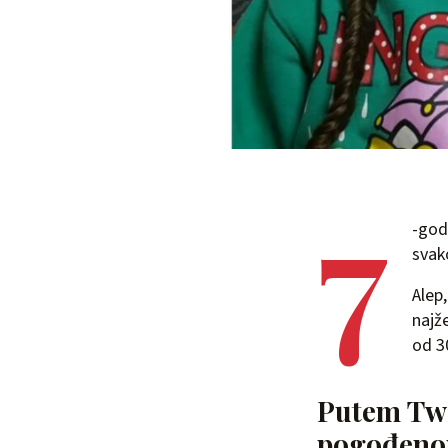
7
-god
svak
Alep
najž
od 3
Putem Twit
pogođeno