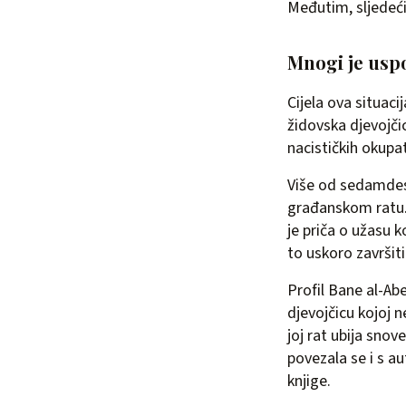
Međutim, sljedeći 
Mnogi je usp
Cijela ova situaci
židovska djevojči
nacističkih okupa
Više od sedamdese
građanskom ratu. 
je priča o užasu 
to uskoro završiti
Profil Bane al-Ab
djevojčicu kojoj ne
joj rat ubija snov
povezala se i s au
knjige.