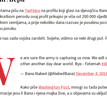
otama pišu na
Twitteru
na profilu koji glasi na djevojčicu Ban
kratkom periodu ovaj profil prikupio je više od 200 000 sljed
nim zemljama, a prije nekoliko dana izazvao je posebnu poz
nu poruku.
 nas sada vojska zarobiti. Svijete, vidimo se neki drugi put. P
W
e are sure the army is capturing us now. We will 
other another day dear world. Bye.- Fatemah
#A
— Bana Alabed (@AlabedBana)
December 4, 201
Kako piše
Washington Post
, mnogi su tada pute
rmacije jesu li Bana i njena majka žive, a u objavama su uključ