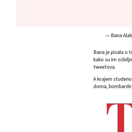
— Bana Ala
Bana je pisala o t
kako su im ozbiljn
tweetova.
A krajem studeno
doma, bombardira