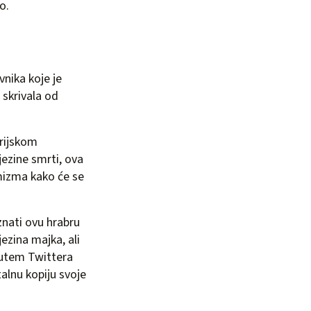
o.
vnika koje je
 skrivala od
irijskom
jezine smrti, ova
imizma kako će se
znati ovu hrabru
jezina majka, ali
 Putem Twittera
talnu kopiju svoje