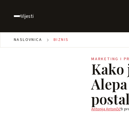
Vijesti
NASLOVNICA
BIZNIS
MARKETING I P
Kako j
Alepa
posta
Antonija Antončić
9. pr