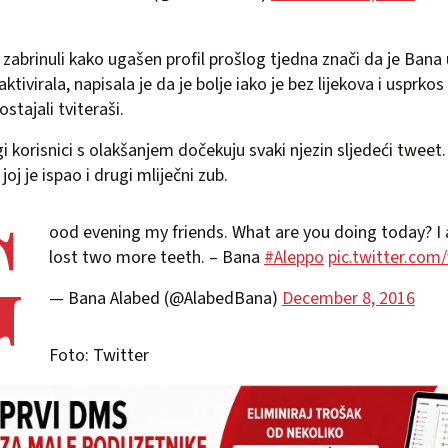
 zabrinuli kako ugašen profil prošlog tjedna znači da je Bana
ktivirala, napisala je da je bolje iako je bez lijekova i usprk
stajali tviteraši.
i korisnici s olakšanjem dočekuju svaki njezin sljedeći tweet
oj je ispao i drugi mliječni zub.
G
ood evening my friends. What are you doing today? I
lost two more teeth. – Bana
#Aleppo
pic.twitter.co
— Bana Alabed (@AlabedBana)
December 8, 2016
Foto: Twitter