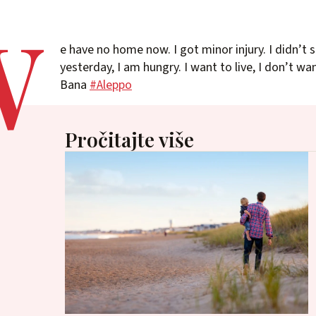
W
e have no home now. I got minor injury. I didn’t s
yesterday, I am hungry. I want to live, I don’t wan
Bana
#Aleppo
Pročitajte više