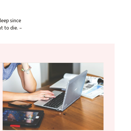
leep since
t to die. –