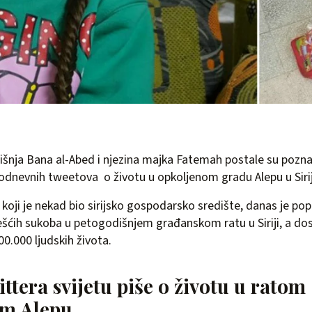
išnja Bana al-Abed i njezina majka Fatemah postale su pozn
odnevnih tweetova o životu u opkoljenom gradu Alepu u Sirij
, koji je nekad bio sirijsko gospodarsko središte, danas je po
ešćih sukoba u petogodišnjem građanskom ratu u Siriji, a dos
00.000 ljudskih života.
tera svijetu piše o životu u ratom
m Alepu