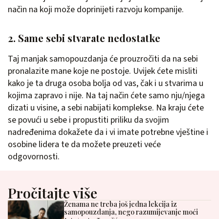
način na koji može doprinijeti razvoju kompanije.
2. Same sebi stvarate nedostatke
Taj manjak samopouzdanja će prouzročiti da na sebi
pronalazite mane koje ne postoje. Uvijek ćete misliti
kako je ta druga osoba bolja od vas, čak i u stvarima u
kojima zapravo i nije. Na taj način ćete samo nju/njega
dizati u visine, a sebi nabijati komplekse. Na kraju ćete
se povući u sebe i propustiti priliku da svojim
nadređenima dokažete da i vi imate potrebne vještine i
osobine lidera te da možete preuzeti veće
odgovornosti.
Pročitajte više
Ženama ne treba još jedna lekcija iz
samopouzdanja, nego razumijevanje moći