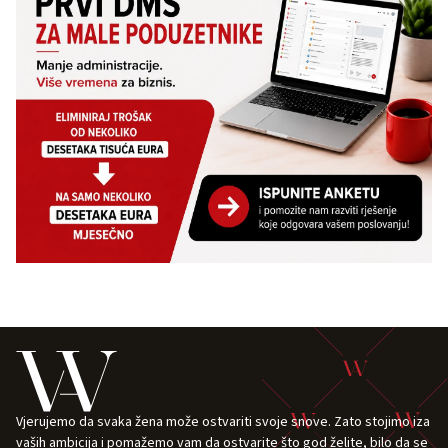
Vjerujemo da svaka žena može ostvariti svoje snove. Zato stojimo iza
vaših ambicija i pomažemo vam da ostvarite što god želite, bilo da se