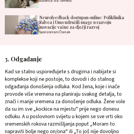
Autorica: Iva Tomečić
Neurofeedback dostupan online: Poliklinika
Salvea i Umo udružili snage u razvoju
inovacije važne za dječji razvoj
Sponzorirani Članak
3. Odgađanje
Kad se stalno uspoređujete s drugima i nabijate si
komplekse koji ne postoje, to dovodi i do stalnog
odgađanja donošenja odluka. Kod žena, koje i inače
provode više vremena na planiraju svakog detalja, to
znači i manje vremena za donošenje odluka. Žene vole
da su im sve „kockice na mjestu“ prije nego donesu
odluku. A u poslovnom svijetu u kojem se sve vrti oko
vremenskih rokova razmišljanja poput „Moram to
napraviti bolje nego on/ona“ ili „To još nije dovoljno