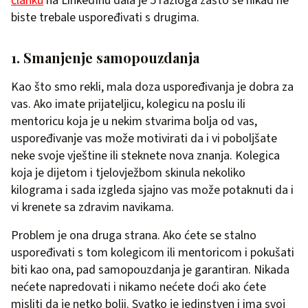
članku
na LinkedInu dala je 5 razloga zašto se nikad ne
biste trebale uspoređivati s drugima.
1. Smanjenje samopouzdanja
Kao što smo rekli, mala doza uspoređivanja je dobra za
vas. Ako imate prijateljicu, kolegicu na poslu ili
mentoricu koja je u nekim stvarima bolja od vas,
uspoređivanje vas može motivirati da i vi poboljšate
neke svoje vještine ili steknete nova znanja. Kolegica
koja je dijetom i tjelovježbom skinula nekoliko
kilograma i sada izgleda sjajno vas može potaknuti da i
vi krenete sa zdravim navikama.
Problem je ona druga strana. Ako ćete se stalno
uspoređivati s tom kolegicom ili mentoricom i pokušati
biti kao ona, pad samopouzdanja je garantiran. Nikada
nećete napredovati i nikamo nećete doći ako ćete
misliti da je netko bolji. Svatko je jedinstven i ima svoj