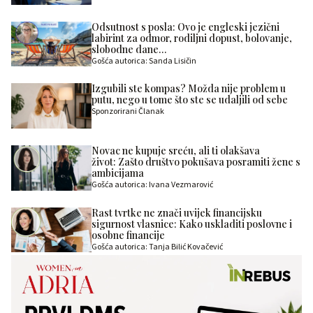
Odsutnost s posla: Ovo je engleski jezični
labirint za odmor, rodiljni dopust, bolovanje,
slobodne dane…
Gošća autorica: Sanda Lisičin
Izgubili ste kompas? Možda nije problem u
putu, nego u tome što ste se udaljili od sebe
Sponzorirani Članak
Novac ne kupuje sreću, ali ti olakšava
život: Zašto društvo pokušava posramiti žene s
ambicijama
Gošća autorica: Ivana Vezmarović
Rast tvrtke ne znači uvijek financijsku
sigurnost vlasnice: Kako uskladiti poslovne i
osobne financije
Gošća autorica: Tanja Bilić Kovačević