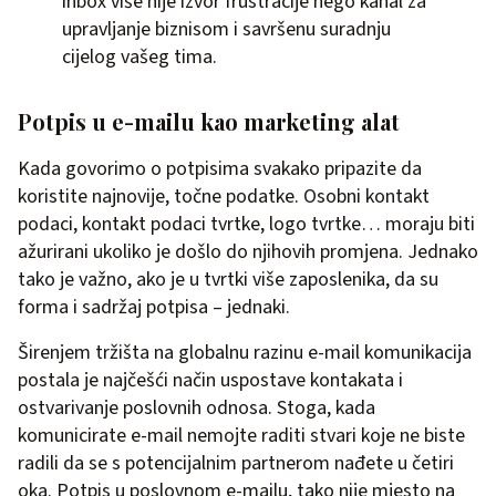
inbox više nije izvor frustracije nego kanal za
upravljanje biznisom i savršenu suradnju
cijelog vašeg tima.
Potpis u e-mailu kao marketing alat
Kada govorimo o potpisima svakako pripazite da
koristite najnovije, točne podatke. Osobni kontakt
podaci, kontakt podaci tvrtke, logo tvrtke… moraju biti
ažurirani ukoliko je došlo do njihovih promjena. Jednako
tako je važno, ako je u tvrtki više zaposlenika, da su
forma i sadržaj potpisa – jednaki.
Širenjem tržišta na globalnu razinu e-mail komunikacija
postala je najčešći način uspostave kontakata i
ostvarivanje poslovnih odnosa. Stoga, kada
komunicirate e-mail nemojte raditi stvari koje ne biste
radili da se s potencijalnim partnerom nađete u četiri
oka. Potpis u poslovnom e-mailu, tako nije mjesto na