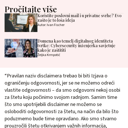
Pročitajte više
Koristite poslovni mail i u privatne svrhe? Evo
zašto je to loša ideja
Autor: Ivan Fischer
Domena kao temelj digitalnog identiteta
tvrtke: Cybersecurity inženjerka savjetuje
kako je zaštititi
Željka Krmpotić
“Pravilan naziv disclaimera trebao bi biti Izjava o
ograničenju odgovornosti, jer se ne možemo odreći
vlastite odgovornosti – da smo odgovorni nekoj osobi
za štetu koju počinimo svojom radnjom. Samim time
što smo upotrijebili disclaimer ne možemo se
osloboditi odgovornosti za štetu, na način da bilo što
poduzmemo bude time opravdano. Ako smo stvarno
prouzročili štetu otkrivanjem važnih informacija,