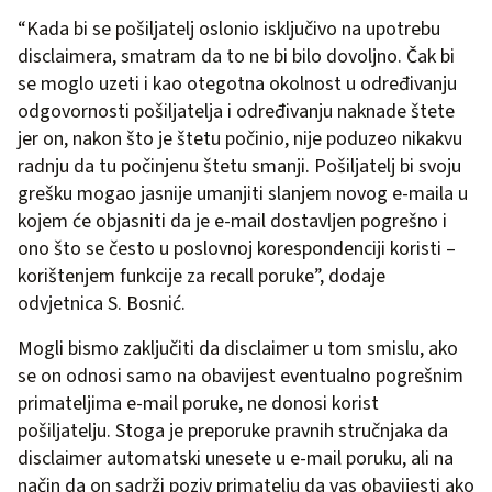
“Kada bi se pošiljatelj oslonio isključivo na upotrebu
disclaimera, smatram da to ne bi bilo dovoljno. Čak bi
se moglo uzeti i kao otegotna okolnost u određivanju
odgovornosti pošiljatelja i određivanju naknade štete
jer on, nakon što je štetu počinio, nije poduzeo nikakvu
radnju da tu počinjenu štetu smanji. Pošiljatelj bi svoju
grešku mogao jasnije umanjiti slanjem novog e-maila u
kojem će objasniti da je e-mail dostavljen pogrešno i
ono što se često u poslovnoj korespondenciji koristi –
korištenjem funkcije za recall poruke”, dodaje
odvjetnica S. Bosnić.
Mogli bismo zaključiti da disclaimer u tom smislu, ako
se on odnosi samo na obavijest eventualno pogrešnim
primateljima e-mail poruke, ne donosi korist
pošiljatelju. Stoga je preporuke pravnih stručnjaka da
disclaimer automatski unesete u e-mail poruku, ali na
način da on sadrži poziv primatelju da vas obavijesti ako