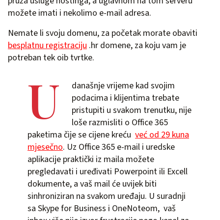
pruža usluge hostinga, a uglavnom na tom serveru
možete imati i nekolimo e-mail adresa.
Nemate li svoju domenu, za početak morate obaviti
besplatnu registraciju
.hr domene, za koju vam je
potreban tek oib tvrtke.
U
današnje vrijeme kad svojim
podacima i klijentima trebate
pristupiti u svakom trenutku, nije
loše razmisliti o Office 365
paketima čije se cijene kreću
već od 29 kuna
mjesečno
. Uz Office 365 e-mail i uredske
aplikacije praktički iz maila možete
pregledavati i uređivati Powerpoint ili Excell
dokumente, a vaš mail će uvijek biti
sinhroniziran na svakom uređaju. U suradnji
sa Skype for Business i OneNoteom, vaš