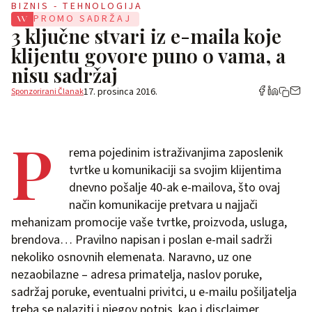
BIZNIS - TEHNOLOGIJA
PROMO SADRŽAJ
3 ključne stvari iz e-maila koje
klijentu govore puno o vama, a
nisu sadržaj
17. prosinca 2016.
Sponzorirani Članak
P
rema pojedinim istraživanjima zaposlenik
tvrtke u komunikaciji sa svojim klijentima
dnevno pošalje 40-ak e-mailova, što ovaj
način komunikacije pretvara u najjači
mehanizam promocije vaše tvrtke, proizvoda, usluga,
brendova… Pravilno napisan i poslan e-mail sadrži
nekoliko osnovnih elemenata. Naravno, uz one
nezaobilazne – adresa primatelja, naslov poruke,
sadržaj poruke, eventualni privitci, u e-mailu pošiljatelja
treba se nalaziti i njegov potpis, kao i disclaimer.