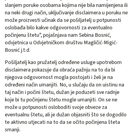
slanjem poruke osobama kojima nije bila namijenjena ili
na neki drugi način, uključivanje disclaimera u poruku ne
može proizvesti učinak da se pošiljatelj u potpunosti
oslobađa bilo kakve odgovornosti za eventualno
počinjenu štetu”, pojašnjava nam Sebina Bosnić,
odvjetnica u Odvjetničkom društvu Magličić-Migić-
Bosnić j.t.d.
Pošiljatelj kao pružatelj određene usluge upotrebom
disclaimera pokazuje da obraća pažnju na to da bi
njegova odgovornost mogla postojati i želi je na
određeni način umanjiti. No, u slučaju da on uistinu na
taj način i počini štetu, dužan je poduzeti sve radnje
koje bi tu počinjenu štetu mogle umanjiti. On se ne
može u potpunosti osloboditi svoje obveze za
eventualnu štetu, ali je dužan objasniti što se dogodilo
te aktivno utjecati na to da se očito počinjena šteta
smanji.