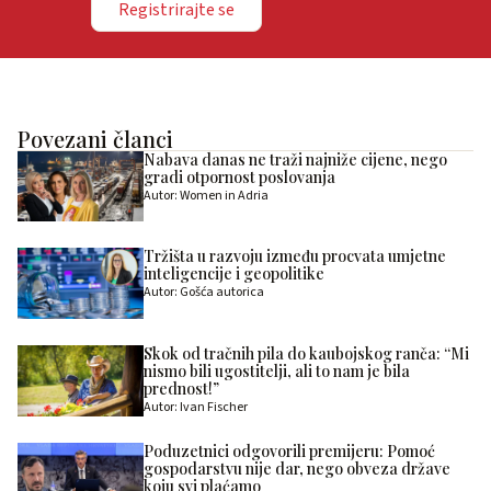
Registrirajte se
Povezani članci
Nabava danas ne traži najniže cijene, nego
gradi otpornost poslovanja
Autor: Women in Adria
Tržišta u razvoju između procvata umjetne
inteligencije i geopolitike
Autor: Gošća autorica
Skok od tračnih pila do kaubojskog ranča: “Mi
nismo bili ugostitelji, ali to nam je bila
prednost!”
Autor: Ivan Fischer
Poduzetnici odgovorili premijeru: Pomoć
gospodarstvu nije dar, nego obveza države
koju svi plaćamo