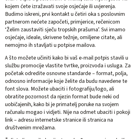
kojem ćete izražavati svoje osjećaje ili uvjerenja.
Budimo iskreni, prvi kontakt u četiri oka s poslovnim
partnerom nećete započeti, primjerice, rečenicom
‘Želim zaustaviti sječu tropskih prašuma’. Svi imamo
osjećaje, ideale, skrivene težnje, omiljene citate, ali
nemojmo ih stavljati u potpise mailova.
A što možete učiniti kako bi vaš e-mail potpis stavili u
službu promocije vlastite tvrtke, proizvoda i usluga. Za
početak odredite osnovne standarde – format, polja,
odnosno informacije koje želite da budu navedene te
font slova. Možete ubaciti i fotografiju/logo, ali
obratite pozornost da njezin format bude neki od
uobičajenih, kako bi je primatelj poruke na svojem
računalu mogao i vidjeti. Nije na odmet ubaciti i pokoji
link – adresu internetske stranice ili stranica na
društvenim mrežama.