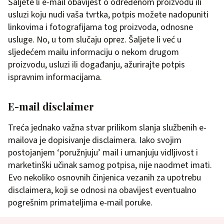
Šaljete li e-mail obavijest o određenom proizvodu ili
usluzi koju nudi vaša tvrtka, potpis možete nadopuniti
linkovima i fotografijama tog proizvoda, odnosne
usluge. No, u tom slučaju oprez. Šaljete li već u
sljedećem mailu informaciju o nekom drugom
proizvodu, usluzi ili događanju, ažurirajte potpis
ispravnim informacijama.
E-mail disclaimer
Treća jednako važna stvar prilikom slanja službenih e-
mailova je dopisivanje disclaimera. Iako svojim
postojanjem ‘poružnjuju’ mail i umanjuju vidljivost i
marketinški učinak samog potpisa, nije naodmet imati.
Evo nekoliko osnovnih činjenica vezanih za upotrebu
disclaimera, koji se odnosi na obavijest eventualno
pogrešnim primateljima e-mail poruke.