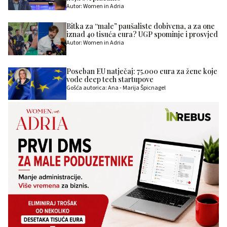
Autor: Women in Adria
Bitka za “male” paušaliste dobivena, a za one
iznad 40 tisuća eura? UGP spominje i prosvjed
Autor: Women in Adria
Poseban EU natječaj: 75.000 eura za žene koje
vode deep tech startupove
Gošća autorica: Ana - Marija Špicnagel