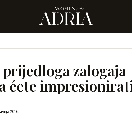
 prijedloga zalogaja
a ćete impresionirat
ravnja 2016.