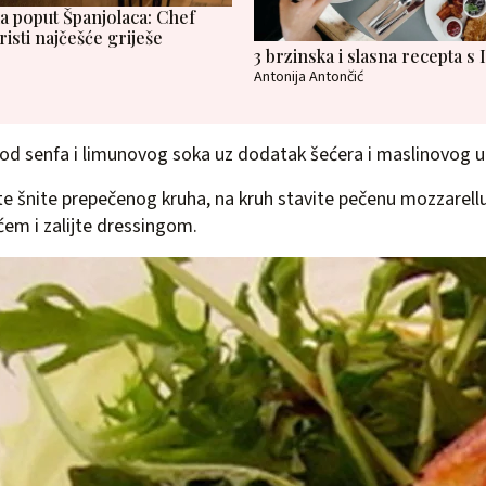
ma poput Španjolaca: Chef
risti najčešće griješe
3 brzinska i slasna recepta s
Antonija Antončić
 od senfa i limunovog soka uz dodatak šećera i maslinovog ul
jte šnite prepečenog kruha, na kruh stavite pečenu mozzarellu
šćem i zalijte dressingom.