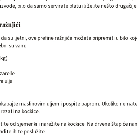
vode, bilo da samo servirate platu ili želite nešto drugačije.
ražnjići
 da su ljetni, ove prefine ražnjiće možete pripremiti u bilo k
ebni su vam:
 kg)
zarelle
a ulja
akapajte maslinovim uljem i pospite paprom. Ukoliko nemate
ezati na kockice.
stite od sjemenki i narežite na kockice. Na drvene štapiće nani
adite ih te poslužite.