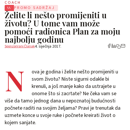
COACH
PROMO SADRŽAJ
Želite li nešto promijeniti u
životu? U tome vam može
pomoći radionica Plan za moju
najbolju godinu
4. siječnja 2017.
Sponzorirani Članak
N
ova je godina i želite nešto promijeniti u
svom životu? Niste sigurni odakle bi
krenuli, a još manje kako da ustrajete u
onome što si zacrtate? Ne čeka vam se
više da tamo jednog dana u nepoznatoj budućnosti
počnete raditi na svojim željama? Pravi je trenutak da
uzmete konce u svoje ruke i počnete kreirati život o
kojem sanjate.