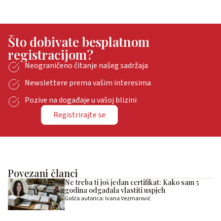
Što dobivate besplatnom
registracijom?
Neograničeno čitanje našeg sadržaja
Newslettere prema vašim interesima
Pozive na događaje u vašoj blizini
Registrirajte se
Povezani članci
Ne treba ti još jedan certifikat: Kako sam 5
godina odgađala vlastiti uspjeh
Gošća autorica: Ivana Vezmarović