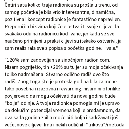
Četiri sata koliko traje radionica su prošla u trenu, od
samog početka je bila vrlo interesantna, dinamična,
pozitivna i koncept radionice je fantastično napravljen.
Preporučila bi svima koji žele ostvariti svoje ciljeve da
svakako odu na radionicu kod Ivane, jer kada se sve
naučeno primijeni u praksi ciljevi su itekako ostvarivi, ja
sam realizirala sve s popisa s početka godine. Hvala.“
“120% sam zadovoljan sa sinoćnjom radionicom.
Nisam pogriješio, tih +20% su tu jer su moja očekivanja
toliko nadmašena! Stvarno odlično radiš ovo što
radiš. Zbog toga što je protekla godina bila za mene
tako posebna i izazovna i rewarding, nisam ni otprilike
povjerovao da mogu očekivati da nova godina bude
“bolja” od nje. A tvoja radionica pomogla mi je upravo
da dokučim potencijal vremena koji je predamnom, da
ova sada godina zbilja može biti bolja i sadržavati još
veće, nove ciljeve. Ima i nekih odličnih “trikova”/metoda