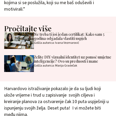
kojima si se poslužila, koji su me baš oduševili i
motivirali.”
Pročitajte više
Ne treba ti još jedan certifikat: Kako sam 5
godina odgađala vlastiti uspjeh
Gošća autorica: Ivana Vezmarović
Želite DIY vizualni identitet uz pomoć umjetne
inteligencije? Ovo su prednosti i mane
Gošća autorica: Marija Gradečak
Harvardovo istraživanje pokazalo je da su ljudi koji
ulože vrijeme i trud u zapisivanje svojih ciljeva i
kreiranje planova za ostvarenje čak 10 puta uspješniji u
ispunjenju svojih želja. Deset puta! I vi možete biti
među njima.