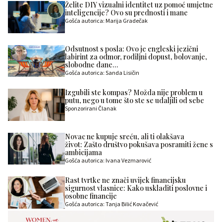
Želite DIY vizualni identitet uz pomoć umjetne
inteligencije? Ovo su prednosti i mane
Gošća autorica: Marija Gradečak
Odsutnost s posla: Ovo je engleski jezični
labirint za odmor, rodiljni dopust, bolovanje,
slobodne dane…
Gošća autorica: Sanda Lisičin
Izgubili ste kompas? Možda nije problem u
putu, nego u tome što ste se udaljili od sebe
Sponzorirani Članak
Novac ne kupuje sreću, ali ti olakšava
život: Zašto društvo pokušava posramiti žene s
ambicijama
Gošća autorica: Ivana Vezmarović
Rast tvrtke ne znači uvijek financijsku
sigurnost vlasnice: Kako uskladiti poslovne i
osobne financije
Gošća autorica: Tanja Bilić Kovačević