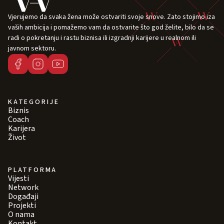
Vjerujemo da svaka žena može ostvariti svoje snove. Zato stojimo iza
vaših ambicija i pomažemo vam da ostvarite što god želite, bilo da se
radi o pokretanju i rastu biznisa ili izgradnji karijere u realnom ili
javnom sektoru.
KATEGORIJE
Biznis
Coach
Karijera
Život
PLATFORMA
Vijesti
Network
Događaji
Projekti
O nama
Kontakt