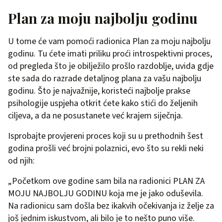
Plan za moju najbolju godinu
U tome će vam pomoći radionica Plan za moju najbolju
godinu. Tu ćete imati priliku proći introspektivni proces,
od pregleda što je obilježilo prošlo razdoblje, uvida gdje
ste sada do razrade detaljnog plana za vašu najbolju
godinu. Što je najvažnije, koristeći najbolje prakse
psihologije uspjeha otkrit ćete kako stići do željenih
ciljeva, a da ne posustanete već krajem siječnja.
Isprobajte provjereni proces koji su u prethodnih šest
godina prošli već brojni polaznici, evo što su rekli neki
od njih:
„Početkom ove godine sam bila na radionici PLAN ZA
MOJU NAJBOLJU GODINU koja me je jako oduševila.
Na radionicu sam došla bez ikakvih očekivanja iz želje za
još jednim iskustvom, ali bilo je to nešto puno više.