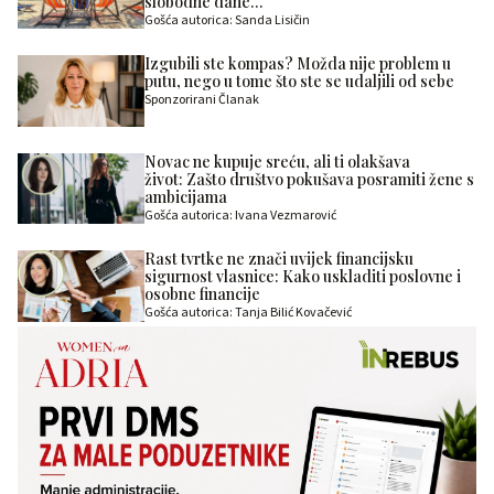
slobodne dane…
Gošća autorica: Sanda Lisičin
Izgubili ste kompas? Možda nije problem u
putu, nego u tome što ste se udaljili od sebe
Sponzorirani Članak
Novac ne kupuje sreću, ali ti olakšava
život: Zašto društvo pokušava posramiti žene s
ambicijama
Gošća autorica: Ivana Vezmarović
Rast tvrtke ne znači uvijek financijsku
sigurnost vlasnice: Kako uskladiti poslovne i
osobne financije
Gošća autorica: Tanja Bilić Kovačević