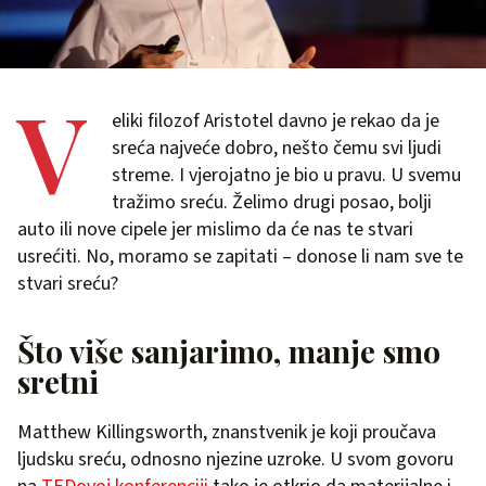
V
eliki filozof Aristotel davno je rekao da je
sreća najveće dobro, nešto čemu svi ljudi
streme. I vjerojatno je bio u pravu. U svemu
tražimo sreću. Želimo drugi posao, bolji
auto ili nove cipele jer mislimo da će nas te stvari
usrećiti. No, moramo se zapitati – donose li nam sve te
stvari sreću?
Što više sanjarimo, manje smo
sretni
Matthew Killingsworth, znanstvenik je koji proučava
ljudsku sreću, odnosno njezine uzroke. U svom govoru