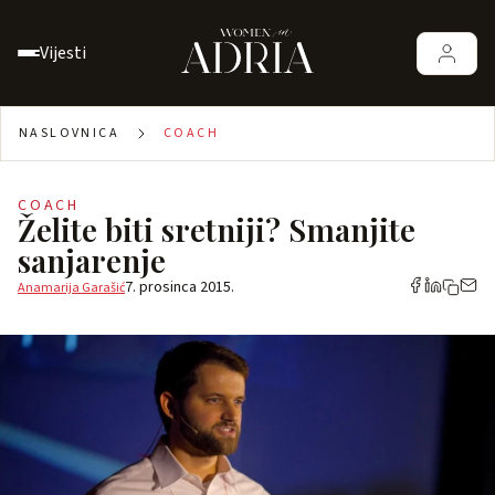
Vijesti
NASLOVNICA
COACH
COACH
Želite biti sretniji? Smanjite
sanjarenje
7. prosinca 2015.
Anamarija Garašić