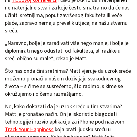
na
TEDovoj konferencij
i
tako je otkrio da materijalne i
nematerijalne stvari za koje često smatramo da će nas
učiniti sretnijima, poput završenog fakulteta ili veće
plaće, zapravo nemaju prevelik utjecaj na našu stvarnu
sreću.
„Naravno, bolje je zarađivati više nego manje, i bolje je
diplomirati nego odustati od fakulteta, ali razlike u
sreći obično su male“, rekao je Matt.
Što nas onda čini sretnima? Matt vjeruje da uzrok sreće
možemo pronaći u našem doživljaju svakodnevnog
života – s čime se susrećemo, što radimo, s kime se
okružujemo i o čemu razmišljamo.
No, kako dokazati da je uzrok sreće u tim stvarima?
Matt je pronašao način. On je iskoristio blagodati
tehnologije i razvio aplikaciju za iPhone pod nazivom
Track Your Happiness
koja prati ljudsku sreću u