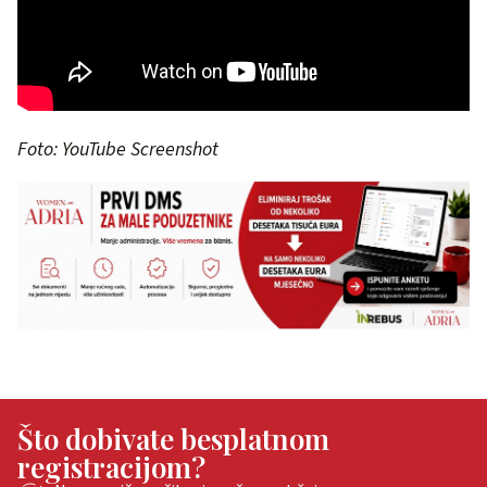
Foto: YouTube Screenshot
Što dobivate besplatnom
registracijom?