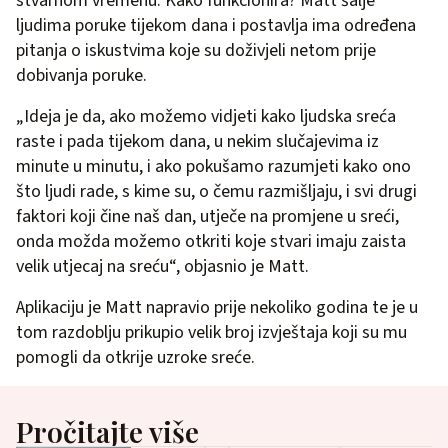
stvarnom vremenu. Kako funkcionira? Matt šalje
ljudima poruke tijekom dana i postavlja ima određena
pitanja o iskustvima koje su doživjeli netom prije
dobivanja poruke.
„Ideja je da, ako možemo vidjeti kako ljudska sreća
raste i pada tijekom dana, u nekim slučajevima iz
minute u minutu, i ako pokušamo razumjeti kako ono
što ljudi rade, s kime su, o čemu razmišljaju, i svi drugi
faktori koji čine naš dan, utječe na promjene u sreći,
onda možda možemo otkriti koje stvari imaju zaista
velik utjecaj na sreću“, objasnio je Matt.
Aplikaciju je Matt napravio prije nekoliko godina te je u
tom razdoblju prikupio velik broj izvještaja koji su mu
pomogli da otkrije uzroke sreće.
Pročitajte više