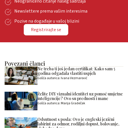
Neograničeno čitanje našeg sadržaja
Newslettere prema vašim interesima
Pozive na događaje u vašoj blizini
Registrirajte se
Povezani članci
Ne treba ti još jedan certifikat: Kako sam 5
godina odgađala vlastiti uspjeh
Gošća autorica: Ivana Vezmarović
Želite DIY vizualni identitet uz pomoć umjetne
inteligencije? Ovo su prednosti i mane
Gošća autorica: Marija Gradečak
Odsutnost s posla: Ovo je engleski jezični
labirint za odmor, rodiljni dopust, bolovanje,