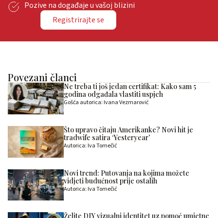
Pozive na događaje u vašoj blizini
Registrirajte se
Povezani članci
Ne treba ti još jedan certifikat: Kako sam 5
godina odgađala vlastiti uspjeh
Gošća autorica: Ivana Vezmarović
Što upravo čitaju Amerikanke? Novi hit je
tradwife satira ‘Yesteryear’
Autorica: Iva Tomečić
Novi trend: Putovanja na kojima možete
vidjeti budućnost prije ostalih
Autorica: Iva Tomečić
Želite DIY vizualni identitet uz pomoć umjetne