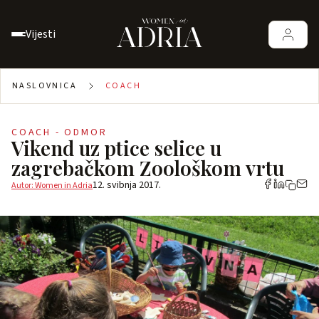
Vijesti
NASLOVNICA
COACH
COACH - ODMOR
Vikend uz ptice selice u
zagrebačkom Zoološkom vrtu
12. svibnja 2017.
Autor: Women in Adria