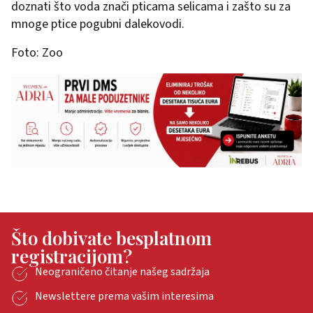
doznati što voda znači pticama selicama i zašto su za
mnoge ptice pogubni dalekovodi.
Foto: Zoo
Što dobivate besplatnom
registracijom?
Neograničeno čitanje našeg sadržaja
Newslettere prema vašim interesima