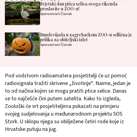
Svjetski dan ptica selica ovoga vikenda
proslavite u ZOO-u!
Sponzorirani Članak
Bundevijada u zagrebačkom ZOO-u odlična je
prilika za obiteljski izlet
Sponzorirani Članak
Pod vodstvom radioamatera posjetitelji će uz pomoć
radiosignala tražiti skrivene „životinje“. Naime, jedan je
to od načina kojim se mogu pratiti ptice selice. Danas
se to najčešće čini putem satelita. Kako to izgleda,
Zoološki će vrt posjetiteljima pokazati na primjeru
svojeg sudjelovanja u međunarodnom projektu SOS
Stork. U sklopu njega su obilježene četiri rode koje iz
Hrvatske putuju na jug.