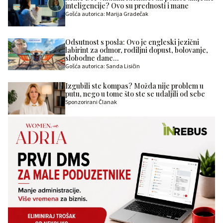
inteligencije? Ovo su prednosti i mane
Gošća autorica: Marija Gradečak
Odsutnost s posla: Ovo je engleski jezični
labirint za odmor, rodiljni dopust, bolovanje,
slobodne dane…
Gošća autorica: Sanda Lisičin
Izgubili ste kompas? Možda nije problem u
putu, nego u tome što ste se udaljili od sebe
Sponzorirani Članak