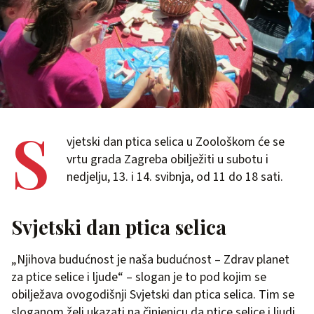
S
vjetski dan ptica selica u Zoološkom će se
vrtu grada Zagreba obilježiti u subotu i
nedjelju, 13. i 14. svibnja, od 11 do 18 sati.
Svjetski dan ptica selica
„Njihova budućnost je naša budućnost – Zdrav planet
za ptice selice i ljude“ – slogan je to pod kojim se
obilježava ovogodišnji Svjetski dan ptica selica. Tim se
sloganom želi ukazati na činjenicu da ptice selice i ljudi