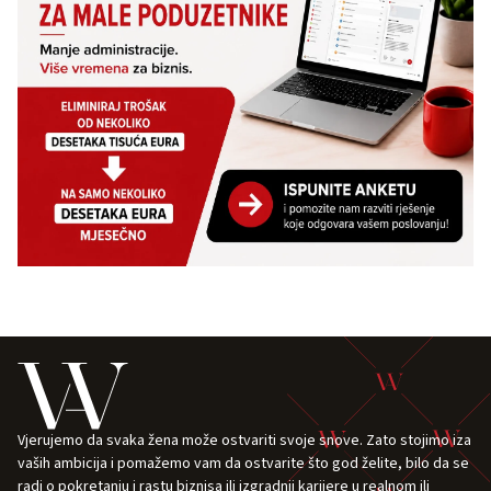
Vjerujemo da svaka žena može ostvariti svoje snove. Zato stojimo iza
vaših ambicija i pomažemo vam da ostvarite što god želite, bilo da se
radi o pokretanju i rastu biznisa ili izgradnji karijere u realnom ili