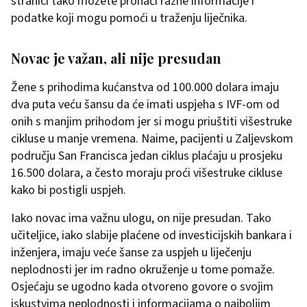
stranici tako možete pronaći razne informacije i
podatke koji mogu pomoći u traženju liječnika.
Novac je važan, ali nije presudan
Žene s prihodima kućanstva od 100.000 dolara imaju
dva puta veću šansu da će imati uspjeha s IVF-om od
onih s manjim prihodom jer si mogu priuštiti višestruke
cikluse u manje vremena. Naime, pacijenti u Zaljevskom
području San Francisca jedan ciklus plaćaju u prosjeku
16.500 dolara, a često moraju proći višestruke cikluse
kako bi postigli uspjeh.
Iako novac ima važnu ulogu, on nije presudan. Tako
učiteljice, iako slabije plaćene od investicijskih bankara i
inženjera, imaju veće šanse za uspjeh u liječenju
neplodnosti jer im radno okruženje u tome pomaže.
Osjećaju se ugodno kada otvoreno govore o svojim
iskustvima neplodnosti i informacijama o najboljim