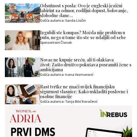
Odsutnost s posla: Ovo je engleski jezični
labirint za odmor, rodiljni dopust, bolovanje,
slobodne dane…
Gošća autorica: Sanda Lisičin
Izgubili ste kompas? Možda nije problem u
putu, nego u tome što ste se udaljili od sebe
Sponzorirani Članak
Novac ne kupuje sreću, ali ti olakšava
život: Zašto društvo pokušava posramiti žene s
ambicijama
Gošća autorica: Ivana Vezmarović
Rast tvrtke ne znači uvijek financijsku
sigurnost vlasnice: Kako uskladiti poslovne i
osobne financije
Gošća autorica: Tanja Bilić Kovačević