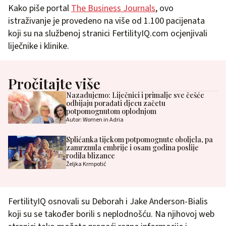
Kako piše portal
The Business Journals
, ovo
istraživanje je provedeno na više od 1.100 pacijenata
koji su na službenoj stranici FertilityIQ.com ocjenjivali
liječnike i klinike.
Pročitajte više
Nazadujemo: Liječnici i primalje sve češće
odbijaju porađati djecu začetu
potpomognutom oplodnjom
Autor: Women in Adria
Splićanka tijekom potpomognute oboljela, pa
zamrznula embrije i osam godina poslije
rodila blizance
Željka Krmpotić
FertilityIQ osnovali su Deborah i Jake Anderson-Bialis
koji su se također borili s neplodnošću. Na njihovoj web