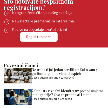
Što dobivate besplatnom
registracijom?
Neograničeno čitanje našeg sadržaja
Newslettere prema vašim interesima
Pozive na događaje u vašoj blizini
Registrirajte se
Povezani članci
Ne treba ti još jedan certifikat: Kako sam 5
godina odgađala vlastiti uspjeh
Gošća autorica: Ivana Vezmarović
Želite DIY vizualni identitet uz pomoć umjetne
inteligencije? Ovo su prednosti i mane
Gošća autorica: Marija Gradečak