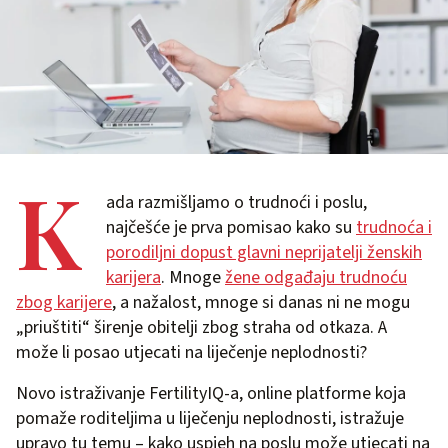
K
ada razmišljamo o trudnoći i poslu,
najčešće je prva pomisao kako su
trudnoća i
porodiljni dopust glavni neprijatelji ženskih
karijera
. Mnoge
žene odgađaju trudnoću
zbog karijere
, a nažalost, mnoge si danas ni ne mogu
„priuštiti“ širenje obitelji zbog straha od otkaza. A
može li posao utjecati na liječenje neplodnosti?
Novo istraživanje FertilityIQ-a, online platforme koja
pomaže roditeljima u liječenju neplodnosti, istražuje
upravo tu temu – kako uspjeh na poslu može utjecati na