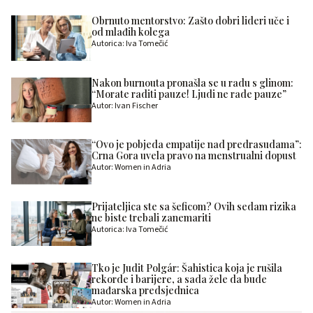
Obrnuto mentorstvo: Zašto dobri lideri uče i
od mlađih kolega
Autorica: Iva Tomečić
Nakon burnouta pronašla se u radu s glinom:
“Morate raditi pauze! Ljudi ne rade pauze”
Autor: Ivan Fischer
“Ovo je pobjeda empatije nad predrasudama”:
Crna Gora uvela pravo na menstrualni dopust
Autor: Women in Adria
Prijateljica ste sa šeficom? Ovih sedam rizika
ne biste trebali zanemariti
Autorica: Iva Tomečić
Tko je Judit Polgár: Šahistica koja je rušila
rekorde i barijere, a sada žele da bude
mađarska predsjednica
Autor: Women in Adria