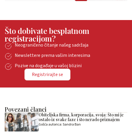
Što dobivate besplatnom
registracijom?
Neograničeno čitanje našeg sadržaja
Newslettere prema vašim interesima
Pozive na događaje u vašoj blizini
Registrirajte se
Povezani članci
Obiteljska firma, korporacija, svoja: Što mi je
ostalo iz svake faze i što nerado priznajem
Gošća autorica: Sandra Ban