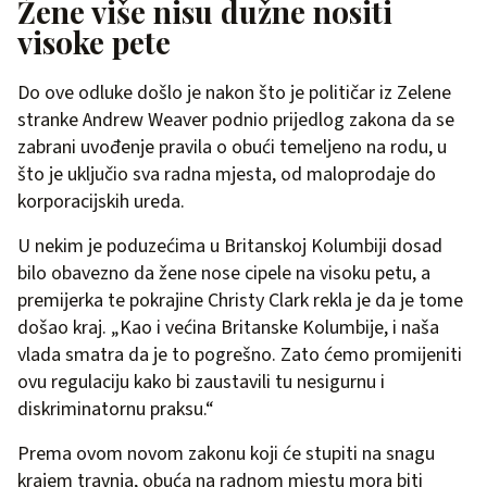
Žene više nisu dužne nositi
visoke pete
Do ove odluke došlo je nakon što je političar iz Zelene
stranke Andrew Weaver podnio prijedlog zakona da se
zabrani uvođenje pravila o obući temeljeno na rodu, u
što je uključio sva radna mjesta, od maloprodaje do
korporacijskih ureda.
U nekim je poduzećima u Britanskoj Kolumbiji dosad
bilo obavezno da žene nose cipele na visoku petu, a
premijerka te pokrajine Christy Clark rekla je da je tome
došao kraj. „Kao i većina Britanske Kolumbije, i naša
vlada smatra da je to pogrešno. Zato ćemo promijeniti
ovu regulaciju kako bi zaustavili tu nesigurnu i
diskriminatornu praksu.“
Prema ovom novom zakonu koji će stupiti na snagu
krajem travnja, obuća na radnom mjestu mora biti