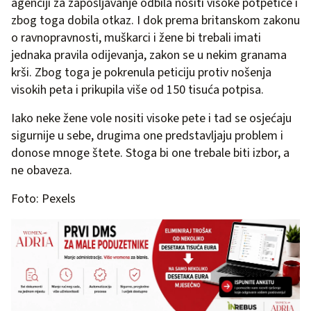
agenciji za zapošljavanje odbila nositi visoke potpetice i
zbog toga dobila otkaz. I dok prema britanskom zakonu
o ravnopravnosti, muškarci i žene bi trebali imati
jednaka pravila odijevanja, zakon se u nekim granama
krši. Zbog toga je pokrenula peticiju protiv nošenja
visokih peta i prikupila više od 150 tisuća potpisa.
Iako neke žene vole nositi visoke pete i tad se osjećaju
sigurnije u sebe, drugima one predstavljaju problem i
donose mnoge štete. Stoga bi one trebale biti izbor, a
ne obaveza.
Foto: Pexels