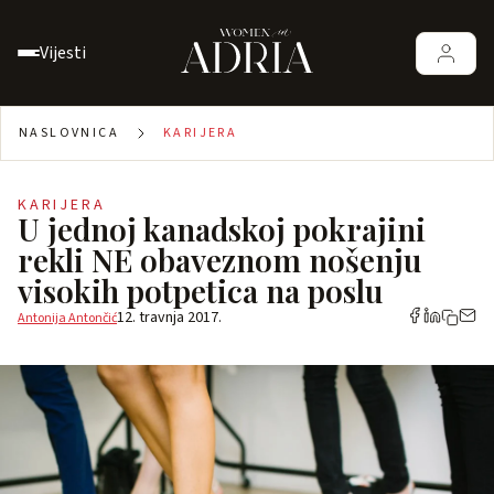
Vijesti
NASLOVNICA
KARIJERA
KARIJERA
U jednoj kanadskoj pokrajini
rekli NE obaveznom nošenju
visokih potpetica na poslu
12. travnja 2017.
Antonija Antončić