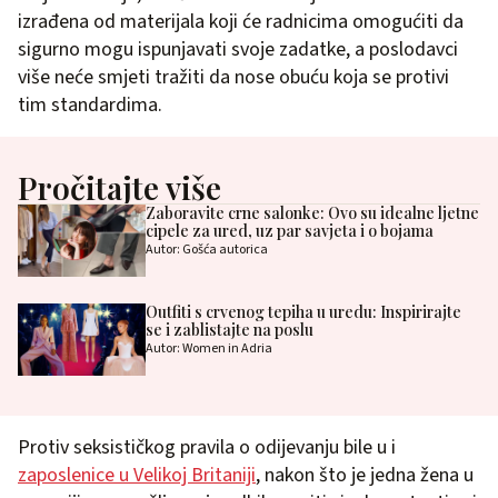
izrađena od materijala koji će radnicima omogućiti da
sigurno mogu ispunjavati svoje zadatke, a poslodavci
više neće smjeti tražiti da nose obuću koja se protivi
tim standardima.
Pročitajte više
Zaboravite crne salonke: Ovo su idealne ljetne
cipele za ured, uz par savjeta i o bojama
Autor: Gošća autorica
Outfiti s crvenog tepiha u uredu: Inspirirajte
se i zablistajte na poslu
Autor: Women in Adria
Protiv seksističkog pravila o odijevanju bile u i
zaposlenice u Velikoj Britaniji
, nakon što je jedna žena u