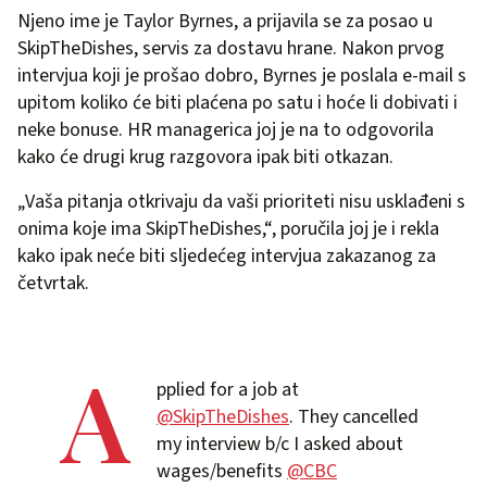
Njeno ime je Taylor Byrnes, a prijavila se za posao u
SkipTheDishes, servis za dostavu hrane. Nakon prvog
intervjua koji je prošao dobro, Byrnes je poslala e-mail s
upitom koliko će biti plaćena po satu i hoće li dobivati i
neke bonuse. HR managerica joj je na to odgovorila
kako će drugi krug razgovora ipak biti otkazan.
„Vaša pitanja otkrivaju da vaši prioriteti nisu usklađeni s
onima koje ima SkipTheDishes,“, poručila joj je i rekla
kako ipak neće biti sljedećeg intervjua zakazanog za
četvrtak.
A
pplied for a job at
@SkipTheDishes
. They cancelled
my interview b/c I asked about
wages/benefits
@CBC