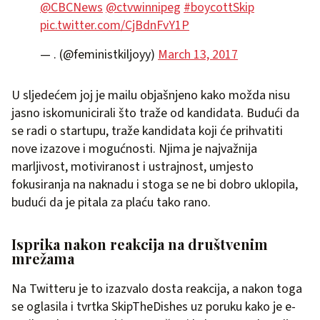
@CBCNews
@ctvwinnipeg
#boycottSkip
pic.twitter.com/CjBdnFvY1P
— . (@feministkiljoyy)
March 13, 2017
U sljedećem joj je mailu objašnjeno kako možda nisu
jasno iskomunicirali što traže od kandidata. Budući da
se radi o startupu, traže kandidata koji će prihvatiti
nove izazove i mogućnosti. Njima je najvažnija
marljivost, motiviranost i ustrajnost, umjesto
fokusiranja na naknadu i stoga se ne bi dobro uklopila,
budući da je pitala za plaću tako rano.
Isprika nakon reakcija na društvenim
mrežama
Na Twitteru je to izazvalo dosta reakcija, a nakon toga
se oglasila i tvrtka SkipTheDishes uz poruku kako je e-