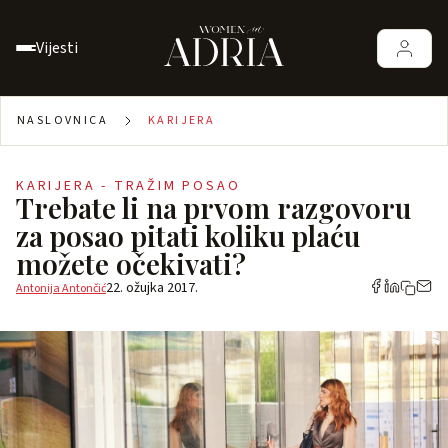
Vijesti
NASLOVNICA
KARIJERA
KARIJERA - TRAŽIM POSAO
Trebate li na prvom razgovoru
za posao pitati koliku plaću
možete očekivati?
22. ožujka 2017.
Antonija Antončić