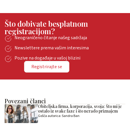
Što dobivate besplatnom
registracijom?
Neograničeno čitanje našeg sadržaja
Newslettere prema vašim interesima
Pozive na događaje u vašoj blizini
Registrirajte se
Povezani članci
Obiteljska firma, korporacija, svoja: Što mi je
ostalo iz svake faze i što nerado priznajem
Gošća autorica: Sandra Ban