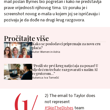
mail poslan Byrnes bio pogrešan i kako ne predstavlja
prave vrijednosti njihovog tima. Uz poruku je i
screenshot novog e-maila u kojem joj se ispričavaju i
pozivaju je da dođe na drugi krug razgovora.
Pročitajte više
Kako se poslodavci pripremaju za novu eru
plaća?
Autor: Women in Adria
“Prošli ste prvi krug natječaja za posao! U
sljedećem trebate razgovarati s našim AI
regruterom…”
Autorica: Iva Tomečić
(1/
2) The email to Taylor does
not represent
#SkipTheDishes
team