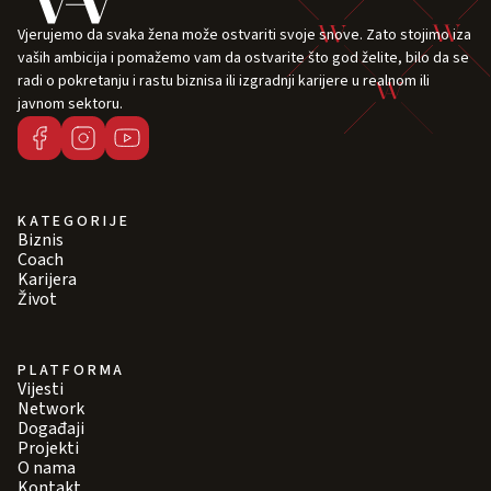
Vjerujemo da svaka žena može ostvariti svoje snove. Zato stojimo iza
vaših ambicija i pomažemo vam da ostvarite što god želite, bilo da se
radi o pokretanju i rastu biznisa ili izgradnji karijere u realnom ili
javnom sektoru.
KATEGORIJE
Biznis
Coach
Karijera
Život
PLATFORMA
Vijesti
Network
Događaji
Projekti
O nama
Kontakt