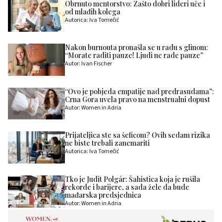
Obrnuto mentorstvo: Zašto dobri lideri uče i
od mlađih kolega
Autorica: Iva Tomečić
Nakon burnouta pronašla se u radu s glinom:
“Morate raditi pauze! Ljudi ne rade pauze”
Autor: Ivan Fischer
“Ovo je pobjeda empatije nad predrasudama”:
Crna Gora uvela pravo na menstrualni dopust
Autor: Women in Adria
Prijateljica ste sa šeficom? Ovih sedam rizika
ne biste trebali zanemariti
Autorica: Iva Tomečić
Tko je Judit Polgár: Šahistica koja je rušila
rekorde i barijere, a sada žele da bude
mađarska predsjednica
Autor: Women in Adria