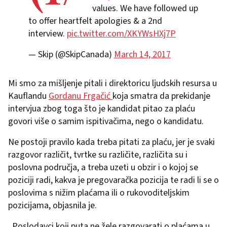
values. We have followed up
to offer heartfelt apologies & a 2nd
interview.
pic.twitter.com/XKYWsHXj7P
— Skip (@SkipCanada)
March 14, 2017
Mi smo za mišljenje pitali i direktoricu ljudskih resursa u
Kauflandu
Gordanu Frgačić
koja smatra da prekidanje
intervjua zbog toga što je kandidat pitao za plaću
govori više o samim ispitivačima, nego o kandidatu.
Ne postoji pravilo kada treba pitati za plaću, jer je svaki
razgovor različit, tvrtke su različite, različita su i
poslovna područja, a treba uzeti u obzir i o kojoj se
poziciji radi, kakva je pregovaračka pozicija te radi li se o
poslovima s nižim plaćama ili o rukovoditeljskim
pozicijama, objasnila je.
„Poslodavci koji puta ne žele razgovarati o plaćama u