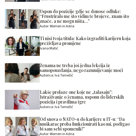
Uspon do pozicije gdje se donose odluke:
“Frustriralo me što vidim te brojeve, znam što
znače, a ne mogu ništa…”
Autor: Women in Adria
Ti nisi tvoja titula: Kako izgraditi karijeru koja
preživljava promjene
Ivana Matić
Ženama ne treba još jedna lekcija iz
samopouzdanja, nego razumijevanje moći
Autorica: Iva Tomečić
Lakše prolaze one koje ne „talasaju”:
Istraživanje o ženama, usponu do liderskih
pozicija i pravilima igre
Autorica: Iva Tomečić
Od snova o NATO-u do karijere u IT-u: “Da
muškarac proba funkcionirati kao mi, podigao
bi sam sebi spomenik!”
Autor: Women in Adria