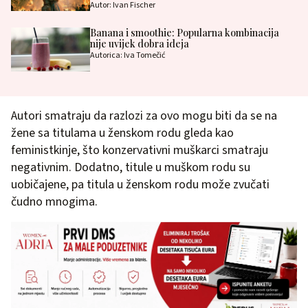
Autor: Ivan Fischer
Banana i smoothie: Popularna kombinacija
nije uvijek dobra ideja
Autorica: Iva Tomečić
Autori smatraju da razlozi za ovo mogu biti da se na
žene sa titulama u ženskom rodu gleda kao
feministkinje, što konzervativni muškarci smatraju
negativnim. Dodatno, titule u muškom rodu su
uobičajene, pa titula u ženskom rodu može zvučati
čudno mnogima.