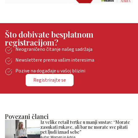
Što dobivate besplatnom
registracijom?
Neograničeno čitanje našeg sadržaja
Newslettere prema vašim interesima
Pozive na događaje u vašoj blizini
Registrirajte se
Povezani članci
Iz velike retail tvrtke u manji sustav: “Morate
zasukati rukave, ali bar ne morate sve pitati
pet ljudi iznad sebe”
Autor: Women in Adria