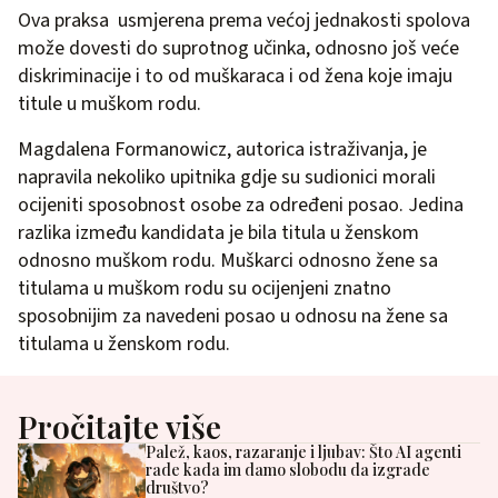
Ova praksa usmjerena prema većoj jednakosti spolova
može dovesti do suprotnog učinka, odnosno još veće
diskriminacije i to od muškaraca i od žena koje imaju
titule u muškom rodu.
Magdalena Formanowicz, autorica istraživanja, je
napravila nekoliko upitnika gdje su sudionici morali
ocijeniti sposobnost osobe za određeni posao. Jedina
razlika između kandidata je bila titula u ženskom
odnosno muškom rodu. Muškarci odnosno žene sa
titulama u muškom rodu su ocijenjeni znatno
sposobnijim za navedeni posao u odnosu na žene sa
titulama u ženskom rodu.
Pročitajte više
Palež, kaos, razaranje i ljubav: Što AI agenti
rade kada im damo slobodu da izgrade
društvo?