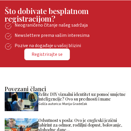
Što dobivate besplatnom
registracijom?
Neograničeno čitanje našeg sadržaja
Newslettere prema vašim interesima
Pozive na događaje u vašoj blizini
Registrirajte se
Povezani članci
Želite DIY vizualni identitet uz pomoć umjetne
inteligencije? Ovo su prednosti i mane
Gošća autorica: Marija Gradečak
Odsutnost s posla: Ovo je engleski jezični
labirint za odmor, rodiljni dopust, bolovanje,
slobodne dane…