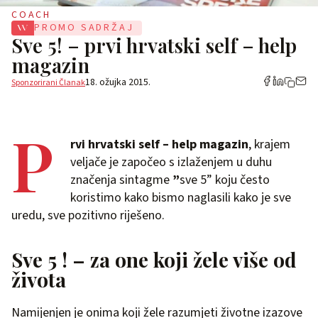
COACH
PROMO SADRŽAJ
Sve 5! – prvi hrvatski self – help
magazin
18. ožujka 2015.
Sponzorirani Članak
P
rvi
hrvatski
self –
help
magazin
, krajem
veljače je započeo s izlaženjem u duhu
značenja sintagme
”
sve 5” koju često
koristimo kako bismo naglasili kako je sve
uredu, sve pozitivno riješeno.
Sve 5 ! – za one koji žele više od
života
Namijenjen je onima koji žele razumjeti životne izazove