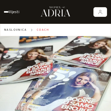
Vijesti
NASLOVNICA
COACH