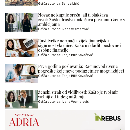
Gošća autorica: Sanda Lisičin
Novac ne kupuje sreću, ali ti olakšava
život: Zašto društvo pokušava posramiti žene s
ambicijama
Gošća autorica: Ivana Vezmarović
Rast tvrtke ne znači uvijek financijsku
sigurnost vlasnice: Kako uskladiti poslovne i
osobne financije
Gošća autorica: Tanja Bilić Kovačević
Prva godina poslovanja: Računovodstvene
pogreške koje nove poduzetnice mogu izbjeći
Gošća autorica: Tanja Bilić Kovačević
Ženski strah od vidljivosti: Zašto je tvoj mir
važniji od tuđeg mišljenja
Gošća autorica: Ivana Vezmarović