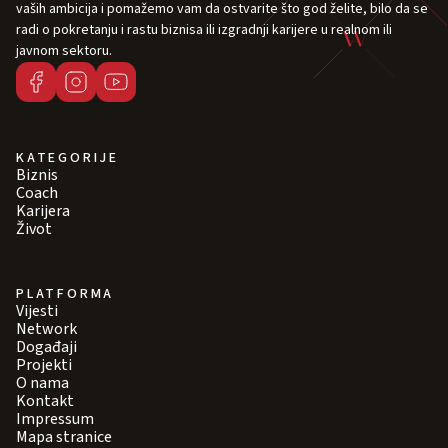
vaših ambicija i pomažemo vam da ostvarite što god želite, bilo da se
radi o pokretanju i rastu biznisa ili izgradnji karijere u realnom ili
javnom sektoru.
KATEGORIJE
Biznis
Coach
Karijera
Život
PLATFORMA
Vijesti
Network
Događaji
Projekti
O nama
Kontakt
Impressum
Mapa stranice