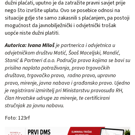
dužni plaćati, uputno je da zatražite pravni savjet prije
nego što izvršite uplatu. Ovo se posebice odnosi na
situacije gdje ste samo zakasnili s plaćanjem, pa postoji
mogućnost da javnobilježnički i odvjetnički trošak
uopće niste dužni platiti.
Autorica: Ivana Miloš
je partnerica i odvjetnica u
odvjetničkom društvu Matić, Šooš Maceljski, Mandić,
Stanić & Partneri d.o.o. Područja prava kojima se bavi su
prisilna naplata potraživanja, pravo trgovačkih
društava, trgovačko pravo, radno pravo, upravno
pravo, mirenje, javna nabava i građansko pravo. Ujedno
je registrirani izmiritelj pri Ministarstvu pravosuđa RH,
član Hrvatske udruge za mirenje, te certificirani
stručnjak za javnu nabavu.
Foto: 123rf