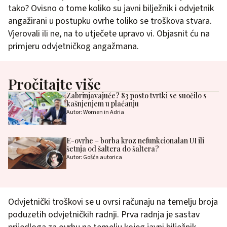
tako? Ovisno o tome koliko su javni bilježnik i odvjetnik
angažirani u postupku ovrhe toliko se troškova stvara.
Vjerovali ili ne, na to utječete upravo vi. Objasnit ću na
primjeru odvjetničkog angažmana.
Pročitajte više
Zabrinjavajuće? 83 posto tvrtki se suočilo s
kašnjenjem u plaćanju
Autor: Women in Adria
E-ovrhe – borba kroz nefunkcionalan UI ili
šetnja od šaltera do šaltera?
Autor: Gošća autorica
Odvjetnički troškovi se u ovrsi računaju na temelju broja
poduzetih odvjetničkih radnji. Prva radnja je sastav