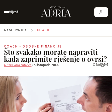
Vijesti
NASLOVNICA
COACH
COACH - OSOBNE FINANCIJE
Što svakako morate napraviti
kada zaprimite rješenje o ovrsi?
27. listopada 2015.
Autor: Gošća autorica