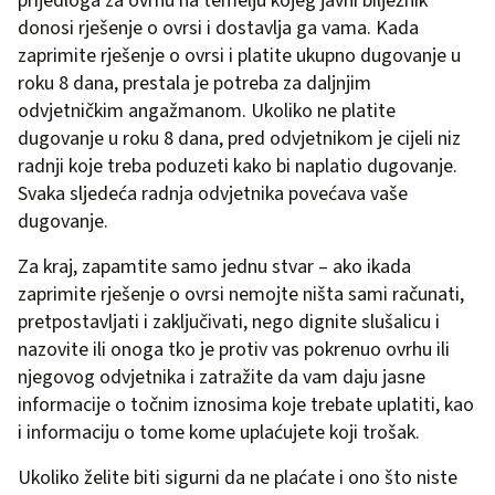
prijedloga za ovrhu na temelju kojeg javni bilježnik
donosi rješenje o ovrsi i dostavlja ga vama. Kada
zaprimite rješenje o ovrsi i platite ukupno dugovanje u
roku 8 dana, prestala je potreba za daljnjim
odvjetničkim angažmanom. Ukoliko ne platite
dugovanje u roku 8 dana, pred odvjetnikom je cijeli niz
radnji koje treba poduzeti kako bi naplatio dugovanje.
Svaka sljedeća radnja odvjetnika povećava vaše
dugovanje.
Za kraj, zapamtite samo jednu stvar – ako ikada
zaprimite rješenje o ovrsi nemojte ništa sami računati,
pretpostavljati i zaključivati, nego dignite slušalicu i
nazovite ili onoga tko je protiv vas pokrenuo ovrhu ili
njegovog odvjetnika i zatražite da vam daju jasne
informacije o točnim iznosima koje trebate uplatiti, kao
i informaciju o tome kome uplaćujete koji trošak.
Ukoliko želite biti sigurni da ne plaćate i ono što niste