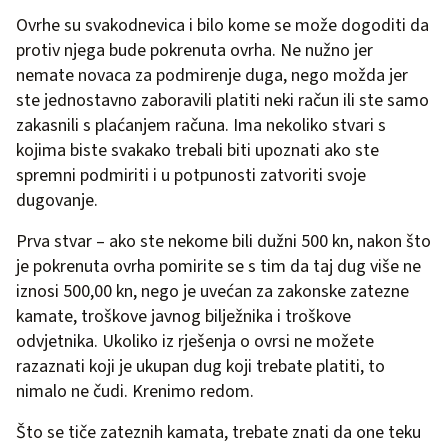
Ovrhe su svakodnevica i bilo kome se može dogoditi da
protiv njega bude pokrenuta ovrha. Ne nužno jer
nemate novaca za podmirenje duga, nego možda jer
ste jednostavno zaboravili platiti neki račun ili ste samo
zakasnili s plaćanjem računa. Ima nekoliko stvari s
kojima biste svakako trebali biti upoznati ako ste
spremni podmiriti i u potpunosti zatvoriti svoje
dugovanje.
Prva stvar – ako ste nekome bili dužni 500 kn, nakon što
je pokrenuta ovrha pomirite se s tim da taj dug više ne
iznosi 500,00 kn, nego je uvećan za zakonske zatezne
kamate, troškove javnog bilježnika i troškove
odvjetnika. Ukoliko iz rješenja o ovrsi ne možete
razaznati koji je ukupan dug koji trebate platiti, to
nimalo ne čudi. Krenimo redom.
Što se tiče zateznih kamata, trebate znati da one teku