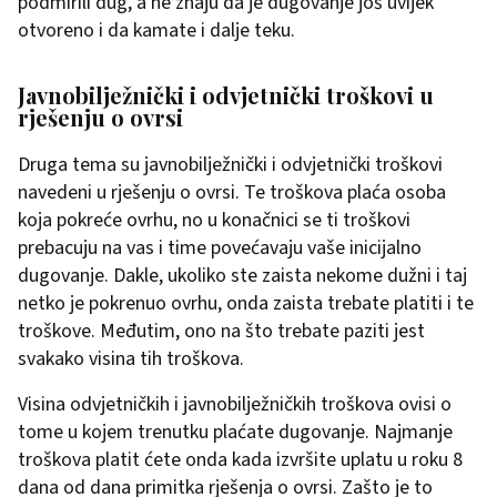
podmirili dug, a ne znaju da je dugovanje još uvijek
otvoreno i da kamate i dalje teku.
Javnobilježnički i odvjetnički troškovi u
rješenju o ovrsi
Druga tema su javnobilježnički i odvjetnički troškovi
navedeni u rješenju o ovrsi. Te troškova plaća osoba
koja pokreće ovrhu, no u konačnici se ti troškovi
prebacuju na vas i time povećavaju vaše inicijalno
dugovanje. Dakle, ukoliko ste zaista nekome dužni i taj
netko je pokrenuo ovrhu, onda zaista trebate platiti i te
troškove. Međutim, ono na što trebate paziti jest
svakako visina tih troškova.
Visina odvjetničkih i javnobilježničkih troškova ovisi o
tome u kojem trenutku plaćate dugovanje. Najmanje
troškova platit ćete onda kada izvršite uplatu u roku 8
dana od dana primitka rješenja o ovrsi. Zašto je to