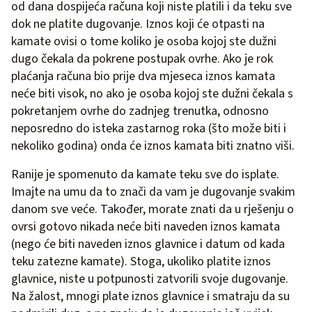
od dana dospijeća računa koji niste platili i da teku sve
dok ne platite dugovanje. Iznos koji će otpasti na
kamate ovisi o tome koliko je osoba kojoj ste dužni
dugo čekala da pokrene postupak ovrhe. Ako je rok
plaćanja računa bio prije dva mjeseca iznos kamata
neće biti visok, no ako je osoba kojoj ste dužni čekala s
pokretanjem ovrhe do zadnjeg trenutka, odnosno
neposredno do isteka zastarnog roka (što može biti i
nekoliko godina) onda će iznos kamata biti znatno viši.
Ranije je spomenuto da kamate teku sve do isplate.
Imajte na umu da to znači da vam je dugovanje svakim
danom sve veće. Također, morate znati da u rješenju o
ovrsi gotovo nikada neće biti naveden iznos kamata
(nego će biti naveden iznos glavnice i datum od kada
teku zatezne kamate). Stoga, ukoliko platite iznos
glavnice, niste u potpunosti zatvorili svoje dugovanje.
Na žalost, mnogi plate iznos glavnice i smatraju da su