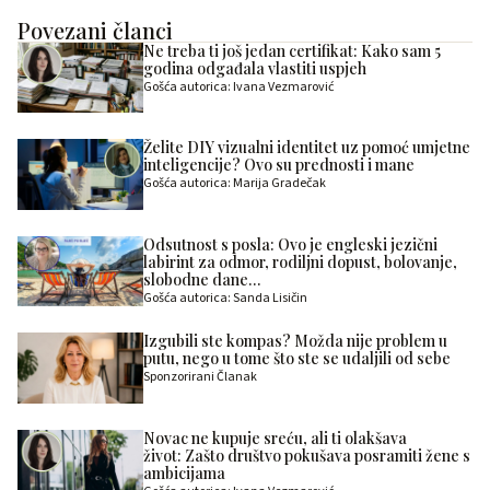
Povezani članci
Ne treba ti još jedan certifikat: Kako sam 5
godina odgađala vlastiti uspjeh
Gošća autorica: Ivana Vezmarović
Želite DIY vizualni identitet uz pomoć umjetne
inteligencije? Ovo su prednosti i mane
Gošća autorica: Marija Gradečak
Odsutnost s posla: Ovo je engleski jezični
labirint za odmor, rodiljni dopust, bolovanje,
slobodne dane…
Gošća autorica: Sanda Lisičin
Izgubili ste kompas? Možda nije problem u
putu, nego u tome što ste se udaljili od sebe
Sponzorirani Članak
Novac ne kupuje sreću, ali ti olakšava
život: Zašto društvo pokušava posramiti žene s
ambicijama