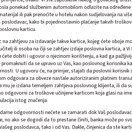
posla ponekad službenim automobilom odlazite na određene 
materijal ili pak prenoćite u hotelu nakon sudjelovanja na vi
aš poslodavac, kako bi pojednostavnio plaćanje takvih troškov
poslovnu karticu.
 na zahtjevu za izdavanje takve kartice, kojeg ćete oboje mora
itelj ili osoba na čiji se zahtjev izdaje poslovna kartica, a Vi
u ćete dobiti i ugovor o njezinom korištenju, a kad ga pažljivij
promaknuti da se upravo uz Vas, kao poslovnog korisnika ka
nosti. U ugovoru će, na primjer, stajati da poslovni korisnik 
tom odgovara za obveze nastale autoriziranim platnim trans
a mu je izdana temeljem zahtjeva poslovnog klijenta, ili da su
no odgovorni za troškove učinjene karticom koja glasi na ime k
ulacija istog značenja.
idarne odgovornosti nećete se zamarati dok Vaš poslodavac
e, no ako se dogodi da to prestane činiti, banka može po sv
Vašeg poslodavca, tako i od Vas. Dakle, činjenica da ste kartic