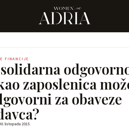
E FINANCIJE
 solidarna odgovorno
kao zaposlenica mož
odgovorni za obaveze
davca?
30. listopada 2015.