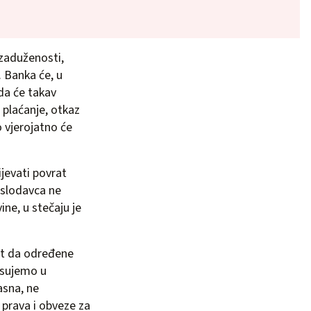
zaduženosti,
. Banka će, u
 da će takav
 plaćanje, otkaz
 vjerojatno će
ijevati povrat
oslodavca ne
ne, u stečaju je
ost da određene
isujemo u
asna, ne
 prava i obveze za