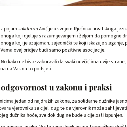
z pojam
solidaran
Anić je u svojem Rječniku hrvatskoga jezi
onoga koji djeluje s razumijevanjem i željom da pomogne 
onoga koji je uzajaman, zajednički te koji iskazuje slaganje, p
Vama ovaj pridjev budi samo pozitivne asocijacije.
No kako ne biste zaboravili da svaki novčić ima dvije strane,
a da Vas na to podsjeti.
 odgovornost u zakonu i praksi
icima jedan od najdražih zakona, za solidarne dužnike jasno
vara vjerovniku za cijeli dug te da vjerovnik može zahtijevati
ojeg dužnika hoće, sve dok dug ne bude u cijelosti ispunjen.
, primjerice, ovako. Vi ste zaposlenik nekog trgovačkog društv