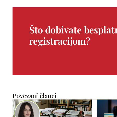
Što dobivate bespla
registracijom?
Povezani članci