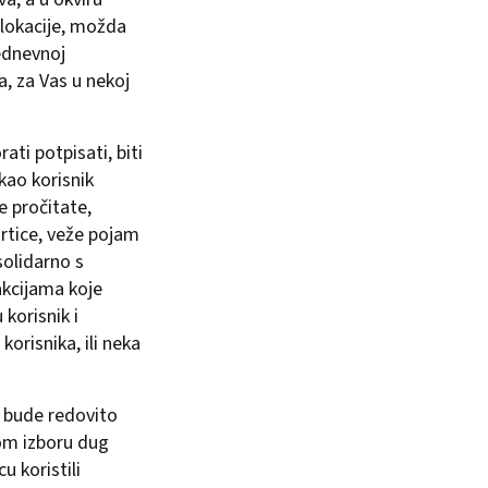
lokacije, možda
šednevnoj
a, za Vas u nekoj
ti potpisati, biti
 kao korisnik
e pročitate,
rtice, veže pojam
solidarno s
akcijama koje
 korisnik i
orisnika, ili neka
 bude redovito
om izboru dug
u koristili