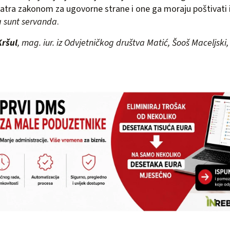
atra zakonom za ugovorne strane i one ga moraju poštivati il
 sunt servanda
.
Kršul
, mag. iur. iz Odvjetničkog društva Matić, Šooš Maceljski