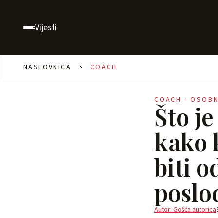
Vijesti
NASLOVNICA
COACH
COACH - OSOBN
Što je
kako 
biti 
poslo
Autor: Gošća autorica