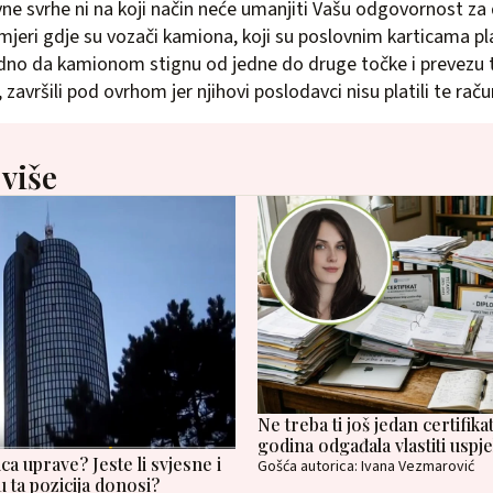
ovne svrhe ni na koji način neće umanjiti Vašu odgovornost za
imjeri gdje su vozači kamiona, koji su poslovnim karticama pla
odno da kamionom stignu od jedne do druge točke i prevezu 
završili pod ovrhom jer njihovi poslodavci nisu platili te raču
 više
Ne treba ti još jedan certifik
godina odgađala vlastiti uspj
ica uprave? Jeste li svjesne i
Gošća autorica: Ivana Vezmarović
 ta pozicija donosi?