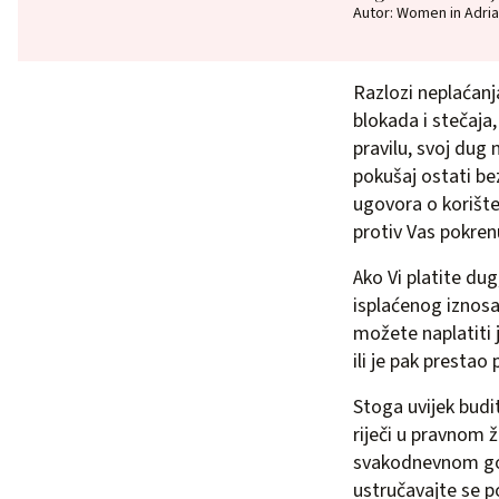
Autor: Women in Adria
Razlozi neplaćan
blokada i stečaja
pravilu, svoj dug 
pokušaj ostati be
ugovora o korište
protiv Vas pokren
Ako Vi platite du
isplaćenog iznos
možete naplatiti 
ili je pak prestao 
Stoga uvijek budit
riječi u pravnom 
svakodnevnom gov
ustručavajte se p