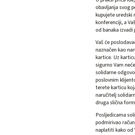
obavljanja svog 
kupujete uredski 
konferenciji, a V
od banaka izvadi 
Vaš će poslodavac
naznačen kao naruč
kartice. Uz kartic
sigurno Vam neće 
solidarne odgovor
poslovnim klijen
terete karticu koj
naručitelj solidar
druga slična form
Posljedicama sol
podmirivao račun
naplatiti kako od 