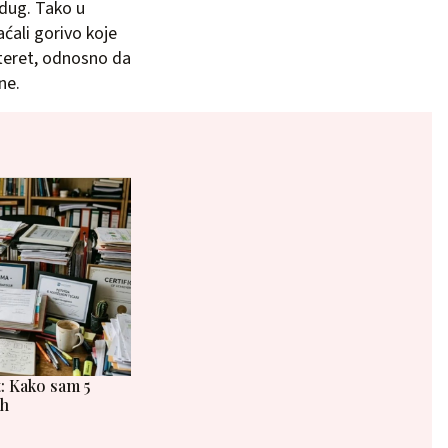
 dug. Tako u
ćali gorivo koje
teret, odnosno da
ne.
at: Kako sam 5
eh