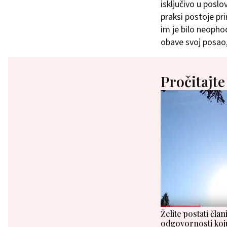
isključivo u posl
praksi postoje pr
im je bilo neoph
obave svoj posao, 
Pročitajte
Želite postati član
odgovornosti koju