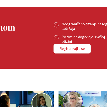
tnom
Neograničeno čitanje naše
sadržaja
Pozive na događaje u vašoj
blizini
Registrirajte se