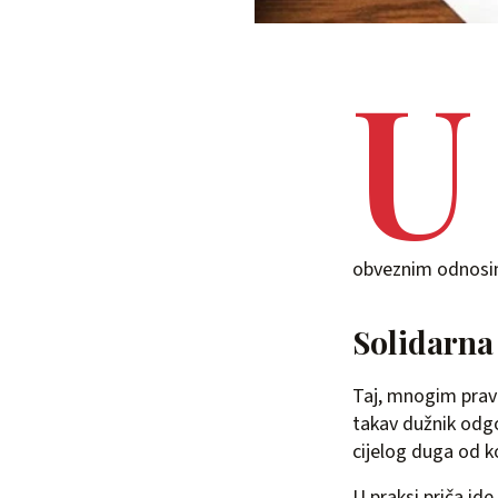
U
obveznim odnosim
Solidarna
Taj, mnogim pravn
takav dužnik odgo
cijelog duga od k
U praksi priča ide