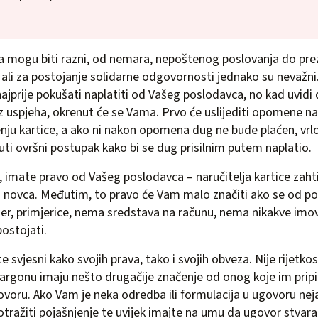
ja mogu biti razni, od nemara, nepoštenog poslovanja do pre
, ali za postojanje solidarne odgovornosti jednako su nevažni
najprije pokušati naplatiti od Vašeg poslodavca, no kad uvidi
z uspjeha, okrenut će se Vama. Prvo će uslijediti opomene na
nju kartice, a ako ni nakon opomena dug ne bude plaćen, vrlo
uti ovršni postupak kako bi se dug prisilnim putem naplatio.
g, imate pravo od Vašeg poslodavca – naručitelja kartice zaht
a novca. Međutim, to pravo će Vam malo značiti ako se od p
jer, primjerice, nema sredstava na računu, nema nikakve imovi
postojati.
e svjesni kako svojih prava, tako i svojih obveza. Nije rijetk
žargonu imaju nešto drugačije značenje od onog koje im prip
oru. Ako Vam je neka odredba ili formulacija u ugovoru nej
otražiti pojašnjenje te uvijek imajte na umu da ugovor stvara