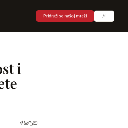
Pridruži se našoj mreži
st i
ete