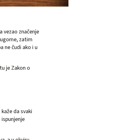
ka vezao značenje
drugome, zatim
a ne čudi ako i u
 tu je Zakon o
 kaže da svaki
 ispunjenje
a, a u okviru