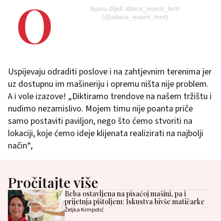
O
bjavu dijeli altera_event_tent
(@altera_event_tent)
Uspijevaju odraditi poslove i na zahtjevnim terenima jer
uz dostupnu im mašineriju i opremu ništa nije problem.
A i vole izazove! „Diktiramo trendove na našem tržištu i
nudimo nezamislivo. Mojem timu nije poanta priče
samo postaviti paviljon, nego što ćemo stvoriti na
lokaciji, koje ćemo ideje klijenata realizirati na najbolji
način“,
Pročitajte više
Beba ostavljena na pisaćoj mašini, pa i
prijetnja pištoljem: Iskustva bivše matičarke
Željka Krmpotić