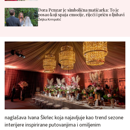
Dora Penzar je simbolična matičarka: To je
posao koji spaja emocije, riječi i priču o ljubavi
Željka Krmpotić
naglašava Ivana Škrlec koja najavljuje kao trend sezone
interijere inspirirane putovanjima i omiljenim