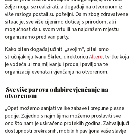
želje mogu se realizirati, a događaji na otvorenom iz
više razloga postali su poželjni. Osim zbog zdravstvene
situacije, sve više cijenimo doticaj s prirodom, ali i
mogućnost da u svom vrtu ili na najdražem mjestu
organiziramo predivan party.
Kako bitan događaj učiniti „svojim“, pitali smo
stručnjakinju Ivanu Škrlec, direktoricu
Altere
, tvrtke koja
je vodeća u iznajmljivanju i prodaji paviljona te
organizaciji evenata i vjenčanja na otvorenom.
Sve više parova odabire vjenčanje na
otvorenom
„Opet možemo sanjati velike zabave i prepune plesne
podije. Zajedno s najmilijima možemo proslaviti sve
ono što nam je uskraćeno proteklih godina. Zahvaljujući
dostupnosti prekrasnih, mobilnih paviljona vaše slavlje