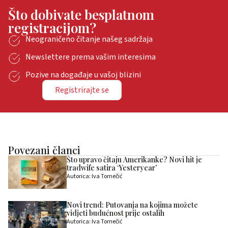
Što dobivate besplatnom
registracijom?
Neograničeno čitanje našeg sadržaja
Newslettere prema vašim interesima
Pozive na događaje u vašoj blizini
Registrirajte se
Povezani članci
Što upravo čitaju Amerikanke? Novi hit je
tradwife satira ‘Yesteryear’
Autorica: Iva Tomečić
Novi trend: Putovanja na kojima možete
vidjeti budućnost prije ostalih
Autorica: Iva Tomečić