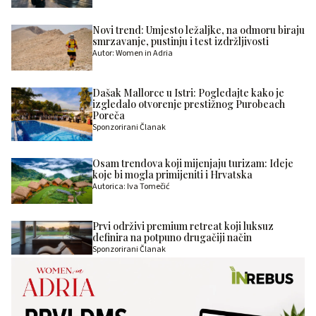
Novi trend: Umjesto ležaljke, na odmoru biraju
smrzavanje, pustinju i test izdržljivosti
Autor: Women in Adria
Dašak Mallorce u Istri: Pogledajte kako je
izgledalo otvorenje prestižnog Purobeach
Poreča
Sponzorirani Članak
Osam trendova koji mijenjaju turizam: Ideje
koje bi mogla primijeniti i Hrvatska
Autorica: Iva Tomečić
Prvi održivi premium retreat koji luksuz
definira na potpuno drugačiji način
Sponzorirani Članak