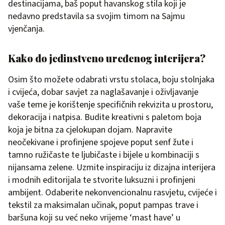
destinacijama, baš poput havanskog stila koji je
nedavno predstavila sa svojim timom na Sajmu
vjenčanja.
Kako do jedinstveno uređenog interijera?
Osim što možete odabrati vrstu stolaca, boju stolnjaka
i cvijeća, dobar savjet za naglašavanje i oživljavanje
vaše teme je korištenje specifičnih rekvizita u prostoru,
dekoracija i natpisa. Budite kreativni s paletom boja
koja je bitna za cjelokupan dojam. Napravite
neočekivane i profinjene spojeve poput senf žute i
tamno ružičaste te ljubičaste i bijele u kombinaciji s
nijansama zelene. Uzmite inspiraciju iz dizajna interijera
i modnih editorijala te stvorite luksuzni i profinjeni
ambijent. Odaberite nekonvencionalnu rasvjetu, cvijeće i
tekstil za maksimalan učinak, poput pampas trave i
baršuna koji su već neko vrijeme ‘mast have’ u