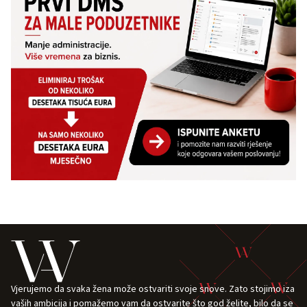
Vjerujemo da svaka žena može ostvariti svoje snove. Zato stojimo iza
vaših ambicija i pomažemo vam da ostvarite što god želite, bilo da se