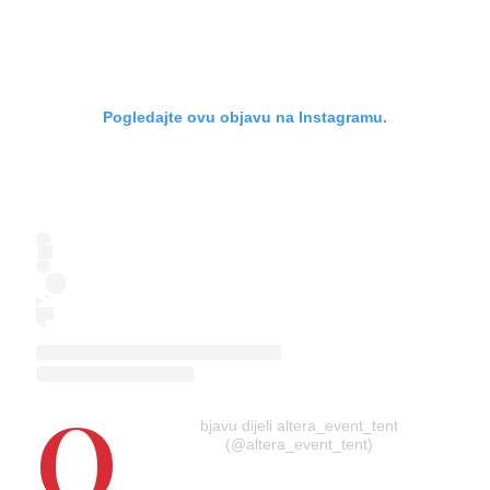
Pogledajte ovu objavu na Instagramu.
O
bjavu dijeli altera_event_tent
(@altera_event_tent)