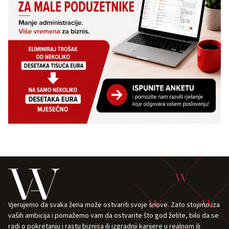
Vjerujemo da svaka žena može ostvariti svoje snove. Zato stojimo iza
vaših ambicija i pomažemo vam da ostvarite što god želite, bilo da se
radi o pokretanju i rastu biznisa ili izgradnji karijere u realnom ili