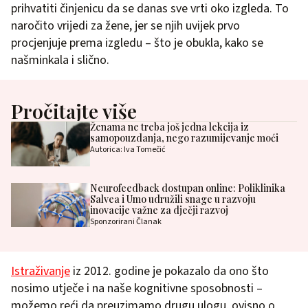
prihvatiti činjenicu da se danas sve vrti oko izgleda. To
naročito vrijedi za žene, jer se njih uvijek prvo
procjenjuje prema izgledu – što je obukla, kako se
našminkala i slično.
Pročitajte više
Ženama ne treba još jedna lekcija iz
samopouzdanja, nego razumijevanje moći
Autorica: Iva Tomečić
Neurofeedback dostupan online: Poliklinika
Salvea i Umo udružili snage u razvoju
inovacije važne za dječji razvoj
Sponzorirani Članak
Istraživanje
iz 2012. godine je pokazalo da ono što
nosimo utječe i na naše kognitivne sposobnosti –
možemo reći da preuzimamo drugu ulogu, ovisno o