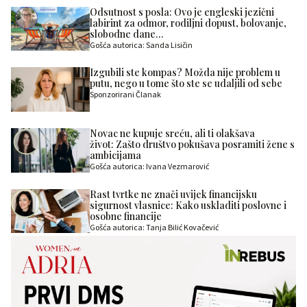
Odsutnost s posla: Ovo je engleski jezični
labirint za odmor, rodiljni dopust, bolovanje,
slobodne dane…
Gošća autorica: Sanda Lisičin
Izgubili ste kompas? Možda nije problem u
putu, nego u tome što ste se udaljili od sebe
Sponzorirani Članak
Novac ne kupuje sreću, ali ti olakšava
život: Zašto društvo pokušava posramiti žene s
ambicijama
Gošća autorica: Ivana Vezmarović
Rast tvrtke ne znači uvijek financijsku
sigurnost vlasnice: Kako uskladiti poslovne i
osobne financije
Gošća autorica: Tanja Bilić Kovačević