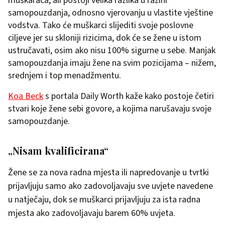
muškaraca, ali postoji velika razlika u razini
samopouzdanja, odnosno vjerovanju u vlastite vještine
vodstva. Tako će muškarci slijediti svoje poslovne
ciljeve jer su skloniji rizicima, dok će se žene u istom
ustručavati, osim ako nisu 100% sigurne u sebe. Manjak
samopouzdanja imaju žene na svim pozicijama – nižem,
srednjem i top menadžmentu.
Koa Beck
s portala Daily Worth kaže kako postoje četiri
stvari koje žene sebi govore, a kojima narušavaju svoje
samopouzdanje.
„Nisam kvalificirana“
Žene se za nova radna mjesta ili napredovanje u tvrtki
prijavljuju samo ako zadovoljavaju sve uvjete navedene
u natječaju, dok se muškarci prijavljuju za ista radna
mjesta ako zadovoljavaju barem 60% uvjeta.