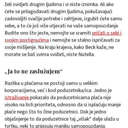
želi svidjeti drugim ljudima i vi niste iznimka. Ali ako
ćete se prilagođavati drugim ljudima, pokušavajući
zadovoljiti svačije potrebe i zahtjeve, izgubit ćete samu
sebe, a to će još više utjecati na vaše samopouzdanje.
Budite ono što jeste, nemojte se sramiti
pričati o sebi i
svojim postignućima
i nemojte se stalno ispričavati za
svoje mišljenje. Na kraju krajeva, kako Beck kaže, ne
morate se baš svima sviđati, niste Nutella.
„Ja to ne zaslužujem“
Razlika u plaćama ne postoji samo u velikim
korporacijama, već i kod poduzetnika/ica. Jedno je
istraživanje
pokazalo da poduzetnicama plaća nije
visoko na listi prioriteta, odnosno da si isplaćuju manje
plaće nego što to čine poduzetnici. Dok je jedno
objašnjenje to da poduzetnice taj „višak“ dalje ulažu u
tvrtku, neki to pripisuju manjku samopouzdanja.