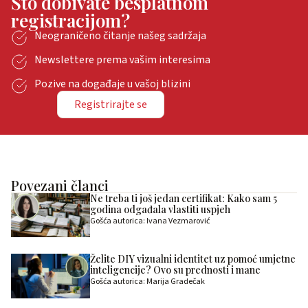
Što dobivate besplatnom
registracijom?
Neograničeno čitanje našeg sadržaja
Newslettere prema vašim interesima
Pozive na događaje u vašoj blizini
Registrirajte se
Povezani članci
Ne treba ti još jedan certifikat: Kako sam 5
godina odgađala vlastiti uspjeh
Gošća autorica: Ivana Vezmarović
Želite DIY vizualni identitet uz pomoć umjetne
inteligencije? Ovo su prednosti i mane
Gošća autorica: Marija Gradečak