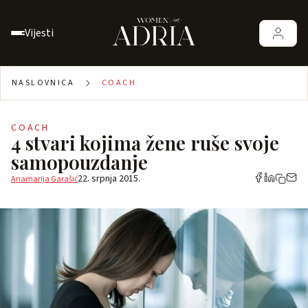
Vijesti
NASLOVNICA
COACH
COACH
4 stvari kojima žene ruše svoje
samopouzdanje
22. srpnja 2015.
Anamarija Garašić