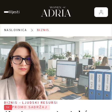
Vijesti
NASLOVNICA
BIZNIS
BIZNIS - LJUDSKI RESURSI
PROMO SADRŽAJ