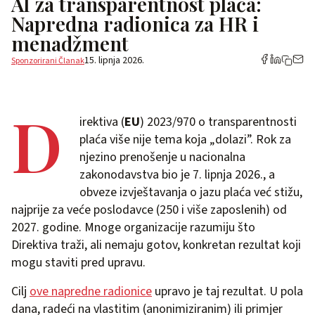
AI za transparentnost plaća:
Napredna radionica za HR i
menadžment
15. lipnja 2026.
Sponzorirani Članak
D
irektiva (
EU
) 2023/970 o transparentnosti
plaća više nije tema koja „dolazi”. Rok za
njezino prenošenje u nacionalna
zakonodavstva bio je 7. lipnja 2026., a
obveze izvještavanja o jazu plaća već stižu,
najprije za veće poslodavce (250 i više zaposlenih) od
2027. godine. Mnoge organizacije razumiju što
Direktiva traži, ali nemaju gotov, konkretan rezultat koji
mogu staviti pred upravu.
Cilj
ove napredne radionice
upravo je taj rezultat. U pola
dana, radeći na vlastitim (anonimiziranim) ili primjer