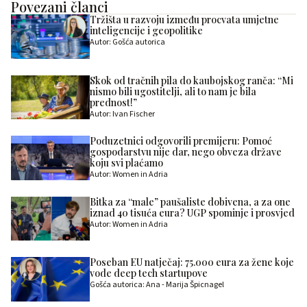
Povezani članci
Tržišta u razvoju između procvata umjetne
inteligencije i geopolitike
Autor: Gošća autorica
Skok od tračnih pila do kaubojskog ranča: “Mi
nismo bili ugostitelji, ali to nam je bila
prednost!”
Autor: Ivan Fischer
Poduzetnici odgovorili premijeru: Pomoć
gospodarstvu nije dar, nego obveza države
koju svi plaćamo
Autor: Women in Adria
Bitka za “male” paušaliste dobivena, a za one
iznad 40 tisuća eura? UGP spominje i prosvjed
Autor: Women in Adria
Poseban EU natječaj: 75.000 eura za žene koje
vode deep tech startupove
Gošća autorica: Ana - Marija Špicnagel