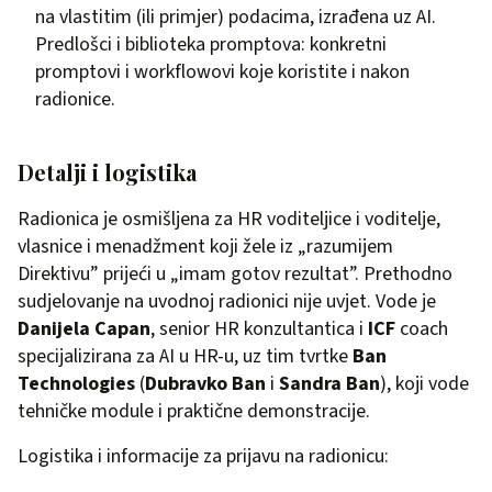
na vlastitim (ili primjer) podacima, izrađena uz AI.
Predlošci i biblioteka promptova: konkretni
promptovi i workflowovi koje koristite i nakon
radionice.
Detalji i logistika
Radionica je osmišljena za HR voditeljice i voditelje,
vlasnice i menadžment koji žele iz „razumijem
Direktivu” prijeći u „imam gotov rezultat”. Prethodno
sudjelovanje na uvodnoj radionici nije uvjet. Vode je
Danijela Capan
, senior HR konzultantica i
ICF
coach
specijalizirana za AI u HR-u, uz tim tvrtke
Ban
Technologies
(
Dubravko Ban
i
Sandra Ban
), koji vode
tehničke module i praktične demonstracije.
Logistika i informacije za prijavu na radionicu: