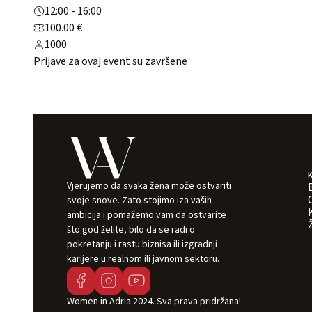
12:00 - 16:00
100.00 €
1000
Prijave za ovaj event su završene
Vjerujemo da svaka žena može ostvariti
svoje snove. Zato stojimo iza vaših
ambicija i pomažemo vam da ostvarite
što god želite, bilo da se radi o
pokretanju i rastu biznisa ili izgradnji
karijere u realnom ili javnom sektoru.
Women in Adria 2024. Sva prava pridržana!