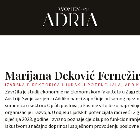
Marijana Deković Ferneži
IZVRŠNA DIREKTORICA LJUDSKIH POTENCIJALA, ADDI
Završila je studij ekonomije na Ekonomskom fakultetu u Zagreb
Austriji. Svoju karijeru u Addiko banci započinje od samog njezi
suradnica u sektoru Općih poslova, a kasnije vrlo brzo napreduje
organizacije i razvoja. U odjelu Ljudskih potencijala radi već 13 
siječnja 2023. godine. Izvrsno poznaje cjelokupno funkcioniran
iskustvom značajno doprinosi uspješnom provođenju poslovne s