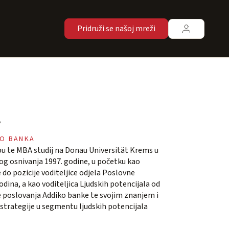
Pridruži se našoj mreži
r
KO BANKA
u te MBA studij na Donau Universität Krems u
nog osnivanja 1997. godine, u početku kao
 do pozicije voditeljice odjela Poslovne
godina, a kao voditeljica Ljudskih potencijala od
je poslovanja Addiko banke te svojim znanjem i
trategije u segmentu ljudskih potencijala