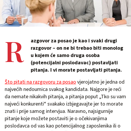
R
azgovor za posao je kao i svaki drugi
razgovor – on ne bi trebao biti monolog
u kojem će samo druga osoba
(potencijalni poslodavac) postavljati
pitanja. I vi morate postavljati pitanja.
Što pitati na razgovoru za posao
vjerojatno je jedna od
najvećih nedoumica svakog kandidata. Najgore je reći
da nemate nikakvih pitanja, a pitanja poput „Tko su vam
najveći konkurenti“ svakako izbjegavajte jer to morate
znati i prije samog intervjua. Naravno, najsigurnije
pitanje koje možete postaviti je o očekivanjima
poslodavca od vas kao potencijalnog zaposlenika ili o