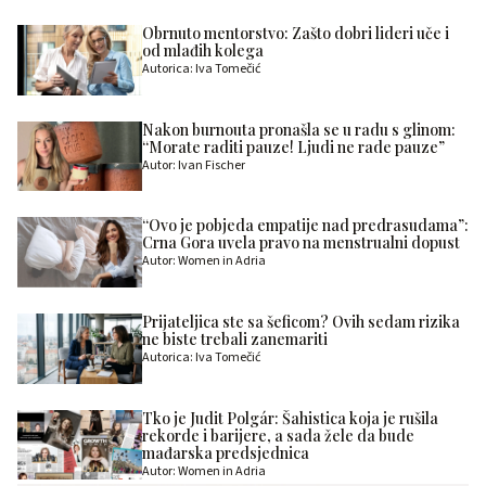
Obrnuto mentorstvo: Zašto dobri lideri uče i
od mlađih kolega
Autorica: Iva Tomečić
Nakon burnouta pronašla se u radu s glinom:
“Morate raditi pauze! Ljudi ne rade pauze”
Autor: Ivan Fischer
“Ovo je pobjeda empatije nad predrasudama”:
Crna Gora uvela pravo na menstrualni dopust
Autor: Women in Adria
Prijateljica ste sa šeficom? Ovih sedam rizika
ne biste trebali zanemariti
Autorica: Iva Tomečić
Tko je Judit Polgár: Šahistica koja je rušila
rekorde i barijere, a sada žele da bude
mađarska predsjednica
Autor: Women in Adria