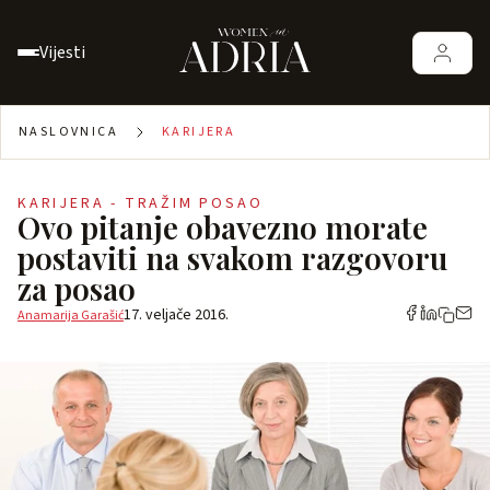
Vijesti
NASLOVNICA
KARIJERA
KARIJERA - TRAŽIM POSAO
Ovo pitanje obavezno morate
postaviti na svakom razgovoru
za posao
17. veljače 2016.
Anamarija Garašić