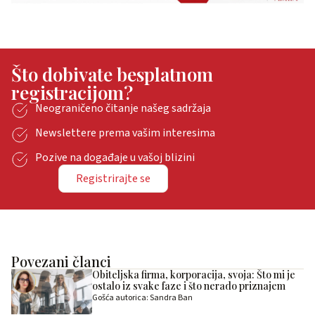
Što dobivate besplatnom
registracijom?
Neograničeno čitanje našeg sadržaja
Newslettere prema vašim interesima
Pozive na događaje u vašoj blizini
Registrirajte se
Povezani članci
Obiteljska firma, korporacija, svoja: Što mi je
ostalo iz svake faze i što nerado priznajem
Gošća autorica: Sandra Ban