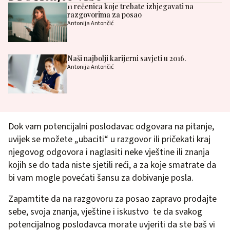
11 rečenica koje trebate izbjegavati na
razgovorima za posao
Antonija Antončić
Naši najbolji karijerni savjeti u 2016.
Antonija Antončić
Dok vam potencijalni poslodavac odgovara na pitanje,
uvijek se možete „ubaciti“ u razgovor ili pričekati kraj
njegovog odgovora i naglasiti neke vještine ili znanja
kojih se do tada niste sjetili reći, a za koje smatrate da
bi vam mogle povećati šansu za dobivanje posla.
Zapamtite da na razgovoru za posao zapravo prodajte
sebe, svoja znanja, vještine i iskustvo te da svakog
potencijalnog poslodavca morate uvjeriti da ste baš vi