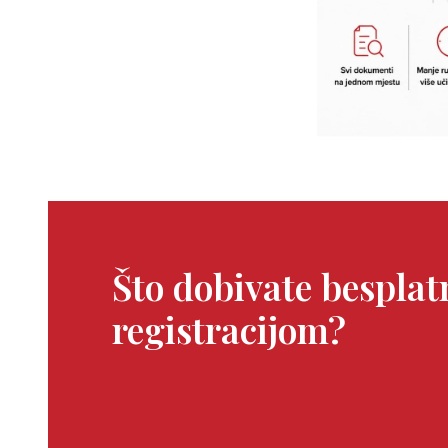
Što dobivate bespla
registracijom?