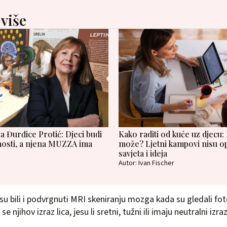
 više
 Đurđice Protić: Djeci budi
Kako raditi od kuće uz djecu:
nosti, a njena MUZZA ima
može? Ljetni kampovi nisu op
savjeta i ideja
Autor: Ivan Fischer
su bili i podvrgnuti MRI skeniranju mozga kada su gledali fot
 njihov izraz lica, jesu li sretni, tužni ili imaju neutralni izraz