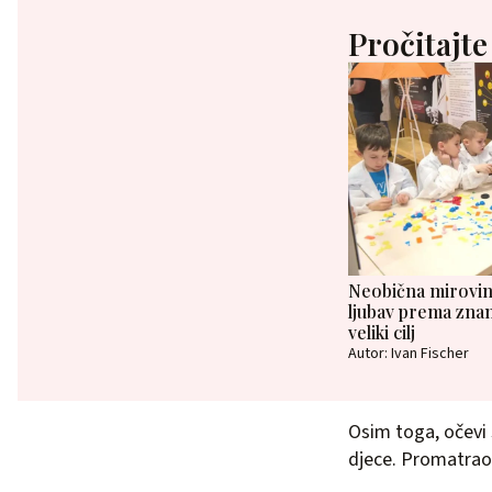
Pročitajte
Neobična mirovina
ljubav prema zna
veliki cilj
Autor: Ivan Fischer
Osim toga, očevi 
djece. Promatrao se