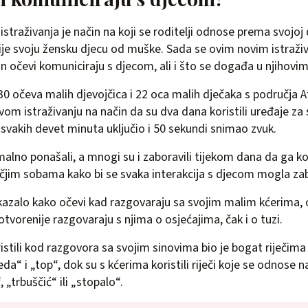
traživanja je način na koji se roditelji odnose prema svojoj
ačije svoju žensku djecu od muške. Sada se ovim novim istraži
ačin očevi komuniciraju s djecom, ali i što se događa u njiho
0 očeva malih djevojčica i 22 oca malih dječaka s područja A
ovom istraživanju na način da su dva dana koristili uređaje z
 svakih devet minuta uključio i 50 sekundi snimao zvuk.
alno ponašali, a mnogi su i zaboravili tijekom dana da ga ko
ečjim sobama kako bi se svaka interakcija s djecom mogla zabi
kazalo kako očevi kad razgovaraju sa svojim malim kćerima, os
otvorenije razgovaraju s njima o osjećajima, čak i o tuzi.
ristili kod razgovora sa svojim sinovima bio je bogat riječima
a“ i „top“, dok su s kćerima koristili riječi koje se odnose na
 „trbuščić“ ili „stopalo“.