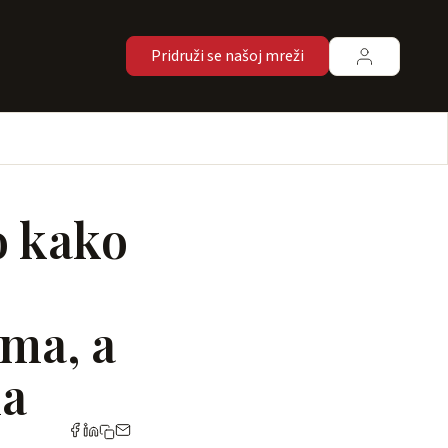
Pridruži se našoj mreži
o kako
ima, a
ma