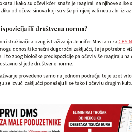
kazali kako su očevi kćeri snažnije reagirali na njihove slike
zliku od očeva sinova koji su više primjenjivali neutralni izraz 
ispozicija ili društvena norma?
vna istraživačica ovog istraživanja Jennifer Mascaro za
CBS N
mogu donositi konačni dugoročni zaključci, te je potrebno viš
e li to zbog biološke predispozicije pa očevi više reagiraju na
dnostavno slijede društvene norme.
traživanje provedeno samo na jednom području te je uzet vrlo
u se izvuči zaključci ponašaju li se tako i očevi u drugim kul