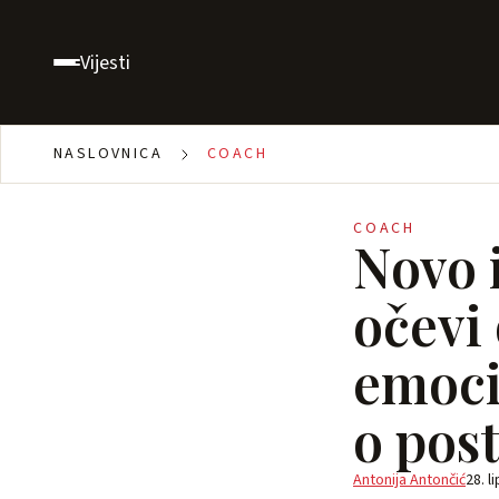
Vijesti
NASLOVNICA
COACH
COACH
Novo 
očevi 
emoci
o pos
Antonija Antončić
28. l