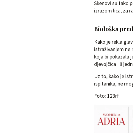
Skenovi su tako po
izrazom lica, za ra
Biološka pred
Kako je rekla gla
istraživanjem ne 
koja bi pokazala j
djevojčica ili je
Uz to, kako je is
ispitanika, ne mog
Foto: 123rf