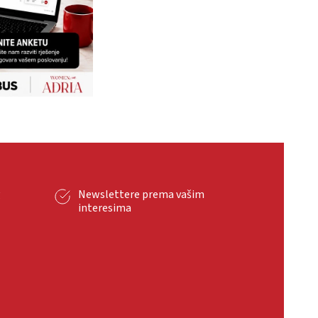
g
Newslettere prema vašim
interesima