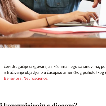
čevi drugačije razgovaraju s kćerima nego sa sinovima, po
istraživanje objavljeno u časopisu američkog psihološkog
Behavioral Neuroscience.
i komuniciraju s djecom?