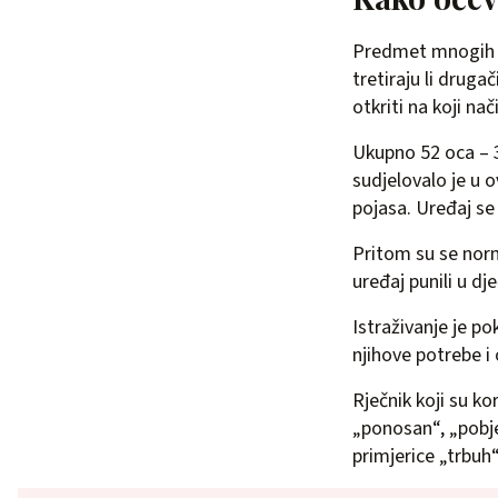
Predmet mnogih is
tretiraju li drug
otkriti na koji n
Ukupno 52 oca – 3
sudjelovalo je u 
pojasa. Uređaj se
Pritom su se norm
uređaj punili u dj
Istraživanje je po
njihove potrebe i 
Rječnik koji su ko
„ponosan“, „pobjed
primjerice „trbuh“,