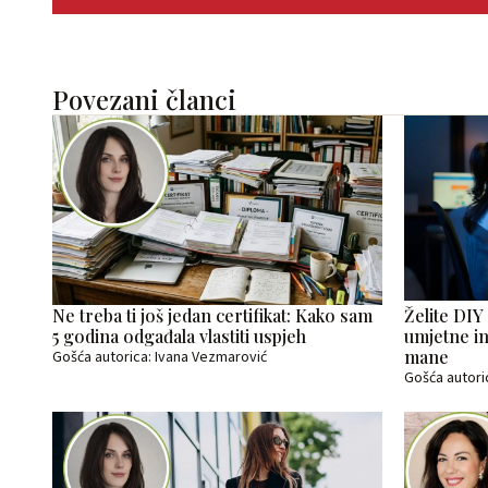
Povezani članci
Ne treba ti još jedan certifikat: Kako sam
Želite DIY
5 godina odgađala vlastiti uspjeh
umjetne in
mane
Gošća autorica: Ivana Vezmarović
Gošća autori