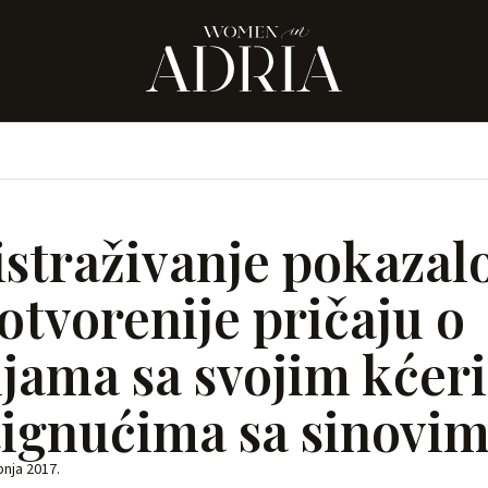
istraživanje pokazal
otvorenije pričaju o
jama sa svojim kćer
tignućima sa sinovi
ipnja 2017.