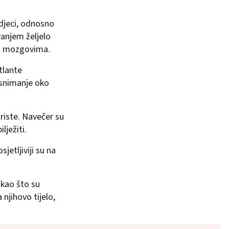
 djeci, odnosno
vanjem željelo
vim mozgovima.
tlante
a snimanje oko
riste. Navečer su
lježiti.
jetljiviji su na
 kao što su
 njihovo tijelo,