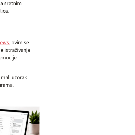
 sa sretnim
lica.
ews,
ovim se
e istraživanja
 emocije
 mali uzorak
turama.