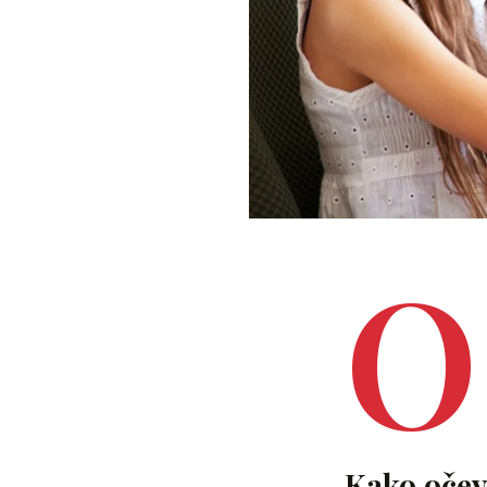
O
Kako očev