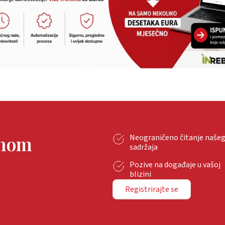
tnom
Neograničeno čitanje naše
sadržaja
Pozive na događaje u vašoj
blizini
Registrirajte se