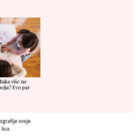
 Baka više ne
cija? Evo par
ografije svoje
 lica.