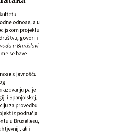
kultetu
arodne odnose, a u
pcijskom projektu
 društvu, govori i
vođa u Bratislavi
 čime se bave
dnose s javnošću
nog
brazovanju pa je
i i Španjolskoj,
aciju za provedbu
ojekt iz područja
ntu u Bruxellesu,
jevniji, ali i