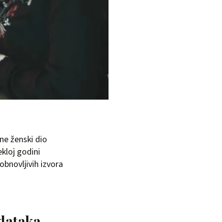
ne ženski dio
ekloj godini
bnovljivih izvora
odataka