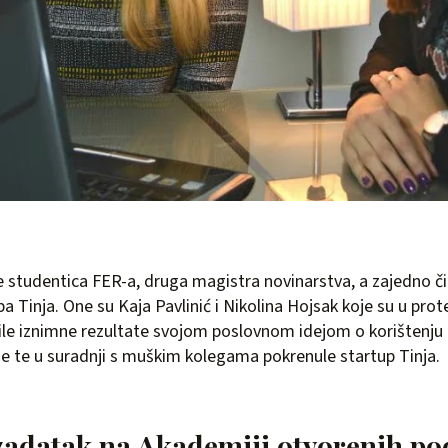
e studentica FER-a, druga magistra novinarstva, a zajedno či
pa Tinja. One su Kaja Pavlinić i Nikolina Hojsak koje su u prot
ile iznimne rezultate svojom poslovnom idejom o korištenju o
je te u suradnji s muškim kolegama pokrenule startup Tinja.
 zadatak na Akademiji otvorenih p