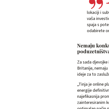
lokaciji i s
vaša investi
spaja s pot
odabirete on
Nemaju konku
poduzetništv
Za sada djevojke i
Britanije, nemaju
ideje za to zaslu
„Tinja je online p
energije definitiv
najefikasnija prom
zainteresiranim ko
optimalan način p