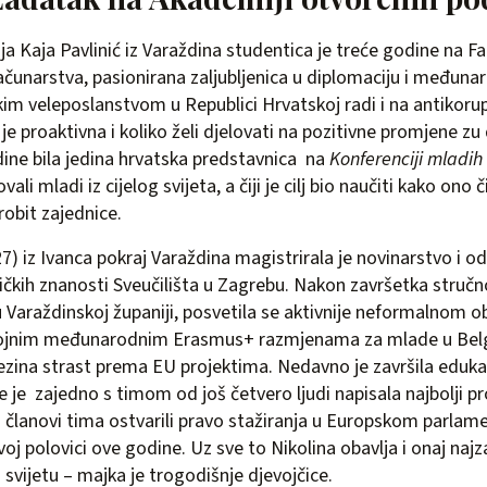
 Kaja Pavlinić iz Varaždina studentica je treće godine na Fa
računarstva, pasionirana zaljubljenica u diplomaciju i međun
kim veleposlanstvom u Republici Hrvatskoj radi i na antikoru
 je proaktivna i koliko želi djelovati na pozitivne promjene zu
dine bila jedina hrvatska predstavnica na
Konferenciji mladih 
vali mladi iz cijelog svijeta, a čiji je cilj bio naučiti kako ono
robit zajednice.
27) iz Ivanca pokraj Varaždina magistrirala je novinarstvo i o
tičkih znanosti Sveučilišta u Zagrebu. Nakon završetka struč
 Varaždinskoj županiji, posvetila se aktivnije neformalnom o
rojnim međunarodnim Erasmus+ razmjenama za mlade u Belgij
 njezina strast prema EU projektima. Nedavno je završila eduk
e je zajedno s timom od još četvero ljudi napisala najbolji pr
i članovi tima ostvarili pravo stažiranja u Europskom parlame
j polovici ove godine. Uz sve to Nikolina obavlja i onaj najzaht
 svijetu – majka je trogodišnje djevojčice.