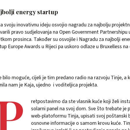
jbolji energy startup
 za svoju inovativnu ideju osvojio nagradu za najbolju projektn
tvarili pravo sudjelovanja na Open Government Partnershipu u
etkom prosinca. Također su osvojile i Nagradu za najbolji ene
tup Europe Awards u Rijeci pa uskoro odlaze u Bruxelless na
 bilo moguće, cijeli je tim predano radio na razvoju Tinje, a
nila nam je Kaja, ujedno i voditeljica projekta.
P
retpostavimo da ste vlasnik kuće koji želi insta
solarni panel na svoj dom. Sve što trebate je p
web-platoformu Tinja, upisati svoj poštanski b
osnovne informacije o samom krovu kuće. Tin