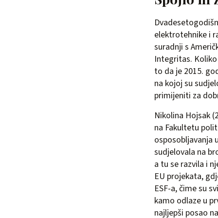
Dvadesetogodišnja
elektrotehnike i 
suradnji s Američ
Integritas. Koliko
to da je 2015. go
na kojoj su sudjelo
primijeniti za dob
Nikolina Hojsak (
na Fakultetu poli
osposobljavanja u
sudjelovala na b
a tu se razvila i
EU projekata, gdj
ESF-a, čime su sv
kamo odlaze u prvo
najljepši posao na