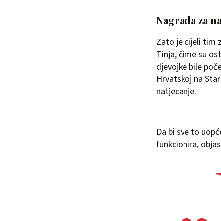
Nagrada za na
Zato je cijeli tim
Tinja, čime su os
djevojke bile poč
Hrvatskoj na Star
natjecanje.
Da bi sve to uopće
funkcionira, objas
„