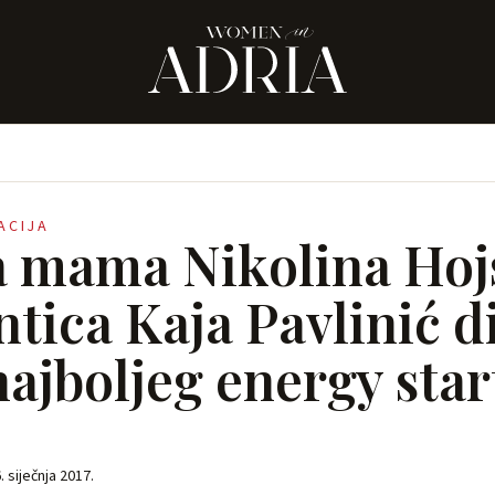
RACIJA
 mama Nikolina Hojs
ntica Kaja Pavlinić d
najboljeg energy sta
. siječnja 2017.