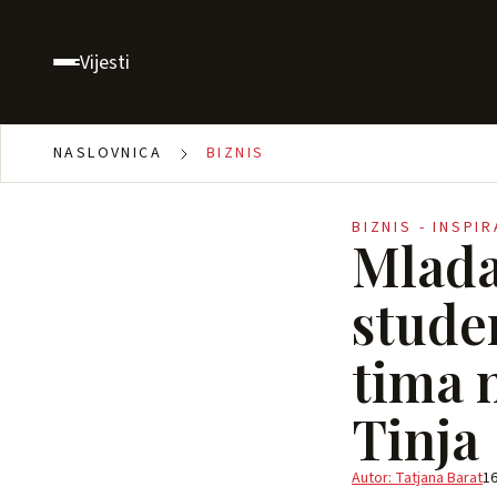
Vijesti
NASLOVNICA
BIZNIS
BIZNIS - INSPI
Mlada
stude
tima 
Tinja
Autor: Tatjana Barat
16