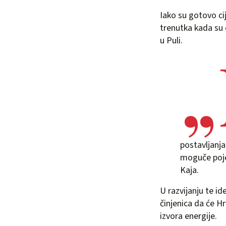
Iako su gotovo cij
trenutka kada su 
u Puli.
postavljanja
moguče pojed
Kaja.
U razvijanju te i
činjenica da će Hr
izvora energije.