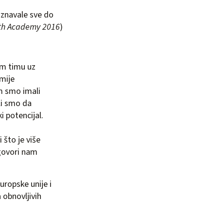
poznavale sve do
th Academy 2016
)
tom timu uz
emije
om smo imali
ili smo da
i potencijal.
 što je više
 govori nam
uropske unije i
 obnovljivih