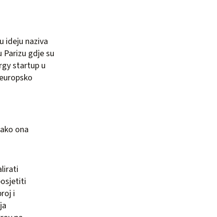
u ideju naziva
 Parizu gdje su
rgy startup u
 europsko
 kako ona
lirati
osjetiti
roj i
ja