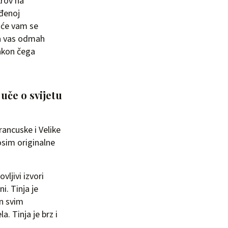
krov na
đenoj
a će vam se
nja vas odmah
nakon čega
uče o svijetu
rancuske i Velike
osim originalne
vljivi izvori
i. Tinja je
in svim
. Tinja je brz i