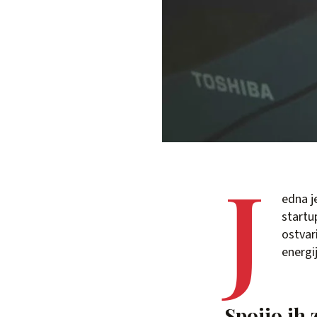
J
edna j
startu
ostvar
energi
Spojio ih