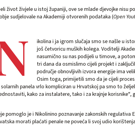
eli život živjele u istoj županiji, ove se mlade djevojke nisu 
obje sudjelovale na Akademiji otvorenih podataka (
Open You
„N
ikolina i ja igrom slučaja smo se našle u is
još četvoricu muških kolega. Voditelji Akad
nasumično su nas podijeli u timove, a pot
tri dana da osmislimo cijeli projekt i zaključ
područje obnovljivih izvora energije ima velik
Osim toga, primijetili smo da je cijeli proces
 solarnih panela vrlo kompliciran u Hrvatskoj pa smo to željeli
nostaviti, kako za instalatere, tako i za krajnje korisnike“,
deje pomoglo je i Nikolinino poznavanje zakonskih regulativa E
vatska morati plaćati penale ne poveća li svoj udio korištenja