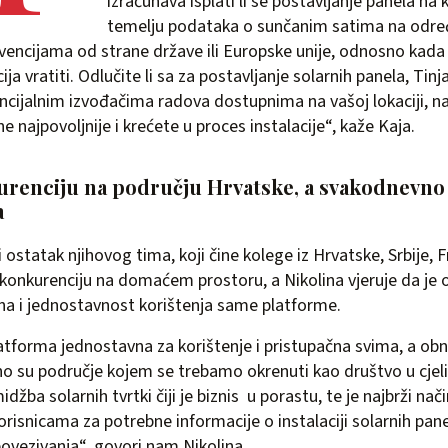
izračunava isplati li se postavljanje panela na 
temelju podataka o sunčanim satima na odre
ubvencijama od strane države ili Europske unije, odnosno kad
cija vratiti. Odlučite li sa za postavljanje solarnih panela, Ti
encijalnim izvođačima radova dostupnima na vašoj lokaciji, 
e najpovoljnije i krećete u proces instalacije“, kaže Kaja.
renciju na području Hrvatske, a svakodnevno 
a
 ostatak njihovog tima, koji čine kolege iz Hrvatske, Srbije, F
 konkurenciju na domaćem prostoru, a Nikolina vjeruje da je 
žna i jednostavnost korištenja same platforme.
latforma jednostavna za korištenje i pristupačna svima, a obno
no su područje kojem se trebamo okrenuti kao društvo u cjelin
idžba solarnih tvrtki čiji je biznis u porastu, te je najbrži nač
risnicama za potrebne informacije o instalaciji solarnih panela
ovezivanja“, govori nam Nikolina.