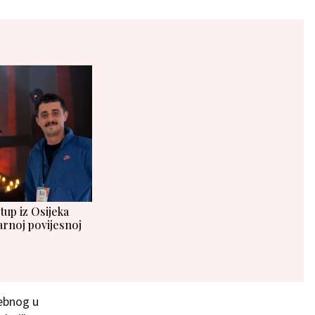
tup iz Osijeka
arnoj povijesnoj
rebnog u