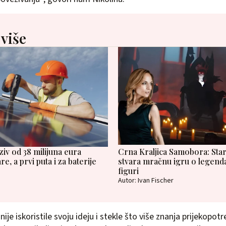
 više
ziv od 38 milijuna eura
Crna Kraljica Samobora: Star
e, a prvi puta i za baterije
stvara mračnu igru o legend
figuri
Autor: Ivan Fischer
nije iskoristile svoju ideju i stekle što više znanja prijekopot