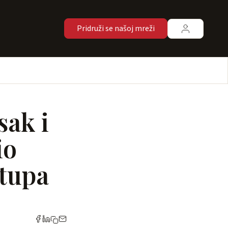
Pridruži se našoj mreži
ak i
io
rtupa