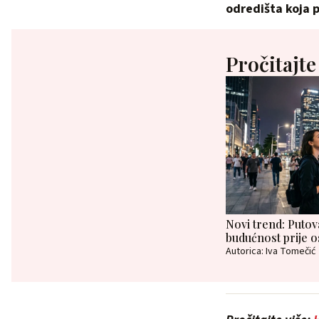
odredišta koja 
Pročitajte
Novi trend: Putov
budućnost prije os
Autorica: Iva Tomečić