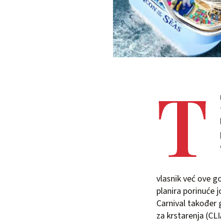
T
vlasnik već ove go
planira porinuće j
Carnival također
za krstarenja (CLI