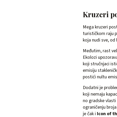
Kruzeri p
Mega kruzeri post
turističkom raju p
koja nudi sve, od 
Međutim, rast vel
Ekolozi upozoravaj
koji stručnjaci is
emisiju staklenič
postići nultu emisi
Dodatni je proble
koji nemaju kapaci
no gradske vlasti
ograničenju broja 
je čak i
Icon of t