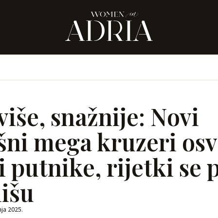
više, snažnije: Novi
šni mega kruzeri osv
 putnike, rijetki se 
lišu
nja 2025.