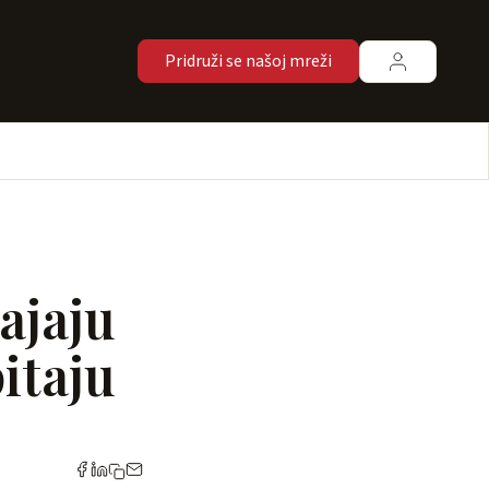
Pridruži se našoj mreži
ajaju
pitaju