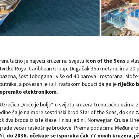
renutačno je najveći kruzer na svijetu
Icon of the Seas
u vla
tvrtke Royal Caribbean Group. Dugačak 365 metara, ima 20 
bazena, šest tobogana i više od 40 barova i restorana. Može
putnika, a povezan je i s Hrvatskom budući da ga je
riječko 
opremilo elektronikom.
Uzrečica „Veće je bolje“ u svijetu kruzera trenutačno uzima z
dine šalje na more sestrinski brod Star of the Seas, dok se z
oš dva broda iz iste klase. I nisu jedini. Norwegian Cruise Lin
 grade veće i raskošnije brodove. Prema podacima Međunar
A),
do 2036. očekuje se isporuka čak 77 novih kruzera
, p