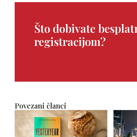
Što dobivate bespla
registracijom?
Povezani članci