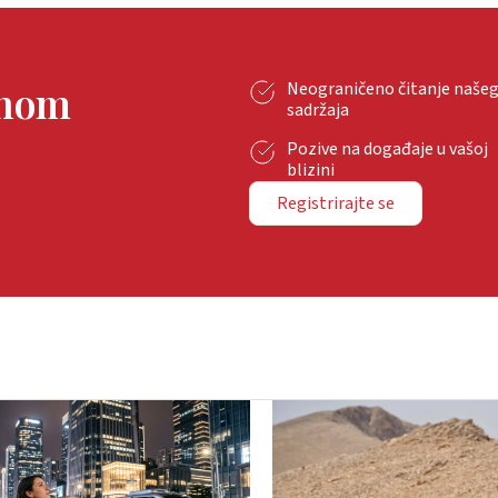
tnom
Neograničeno čitanje naše
sadržaja
Pozive na događaje u vašoj
blizini
Registrirajte se