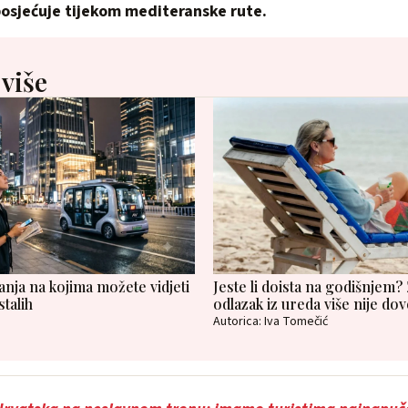
posjećuje tijekom mediteranske rute.
 više
anja na kojima možete vidjeti
Jeste li doista na godišnjem? 
talih
odlazak iz ureda više nije dov
Autorica: Iva Tomečić