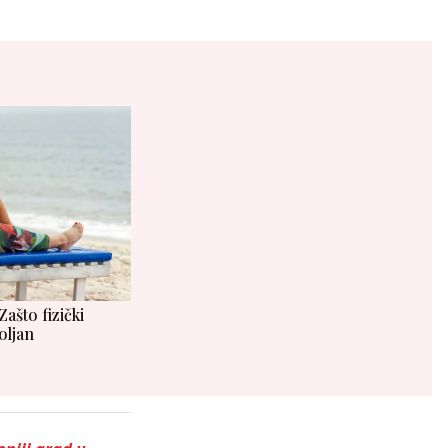
Zašto fizički
oljan