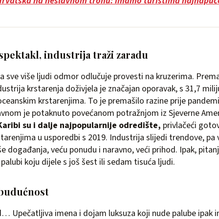
Hrvatska na neslavnom tronu: imamo turistima najnapuče
spektakl, industrija traži zaradu
 da sve više ljudi odmor odlučuje provesti na kruzerima. Pre
dustrija krstarenja doživjela je značajan oporavak, s 31,7 mili
 oceanskim krstarenjima. To je premašilo razine prije pandem
avnom je potaknuto povećanom potražnjom iz Sjeverne Amerik
Karibi su i dalje najpopularnije odredište,
privlačeći gotov
starenjima u usporedbi s 2019. Industrija slijedi trendove, pa 
še događanja, veću ponudu i naravno, veći prihod. Ipak, pitanj
alubi koju dijele s još šest ili sedam tisuća ljudi.
 budućnost
d… Upečatljiva imena i dojam luksuza koji nude palube ipak i