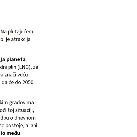
. Na plutajućem
j je atrakcija
nja planeta
.
dni plin (LNG), za
ova znači veću
e da će do 2050.
učkim gradovima
či toj situaciji,
dredbu o dnevnom
e postoje, a lani
stio među