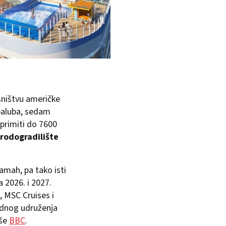
sništvu američke
paluba, sedam
 primiti do 7600
brodogradilište
amah, pa tako isti
a 2026. i 2027.
e, MSC Cruises i
odnog udruženja
iše
BBC
.