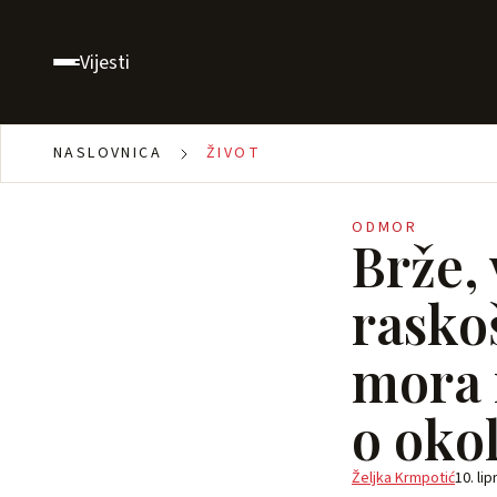
Vijesti
NASLOVNICA
ŽIVOT
ODMOR
Brže, 
rasko
mora i
o oko
Željka Krmpotić
10. lip