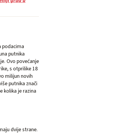
niji grad u
ma podacima
juna putnika
ije. Ovo povećanje
e, s otprilike 18
o milijun novih
više putnika znači
e kolika je razina
maju dvije strane.