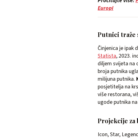
Pročitajte više:
Europi
Putnici traže 
Činjenica je ipak
Statista
, 2023. in
diljem svijeta na
broja putnika ugl
milijuna putnika.
posjetitelja na kr
više restorana, vi
ugode putnika na p
Projekcije za
Icon, Star, Legen