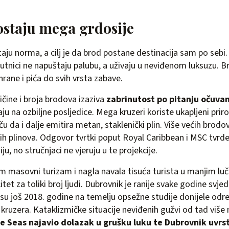
ostaju mega grdosije
aju norma, a cilj je da brod postane destinacija sam po sebi
utnici ne napuštaju palubu, a uživaju u neviđenom luksuzu. Bro
hrane i pića do svih vrsta zabave.
ičine i broja brodova izaziva
zabrinutost po pitanju očuva
u na ozbiljne posljedice. Mega kruzeri koriste ukapljeni priro
tiču da i dalje emitira metan, staklenički plin. Više većih brod
kih plinova. Odgovor tvrtki poput Royal Caribbean i MSC tvrd
ju, no stručnjaci ne vjeruju u te projekcije.
m masovni turizam i nagla navala tisuća turista u manjim l
tet za toliki broj ljudi. Dubrovnik je ranije svake godine svjedo
 su još 2018. godine na temelju opsežne studije donijele o
kruzera. Kataklizmičke situacije neviđenih gužvi od tad više n
he Seas najavio dolazak u grušku luku te Dubrovnik uvr