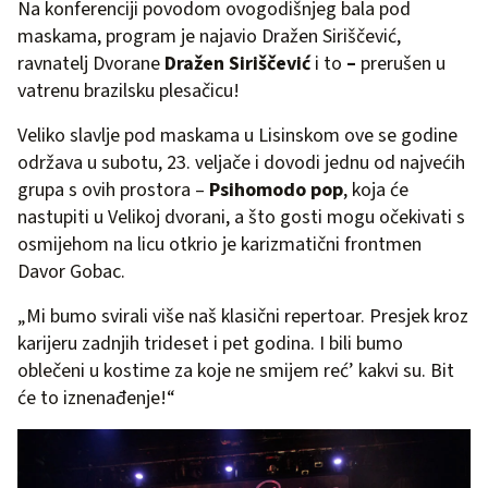
Na konferenciji povodom ovogodišnjeg bala pod
maskama, program je najavio Dražen Siriščević,
ravnatelj Dvorane
Dražen Siriščević
i to
–
prerušen u
vatrenu brazilsku plesačicu!
Veliko slavlje pod maskama u Lisinskom ove se godine
održava u subotu, 23. veljače i dovodi jednu od najvećih
grupa s ovih prostora –
Psihomodo pop
, koja će
nastupiti u Velikoj dvorani, a što gosti mogu očekivati s
osmijehom na licu otkrio je karizmatični frontmen
Davor Gobac.
„Mi bumo svirali više naš klasični repertoar. Presjek kroz
karijeru zadnjih trideset i pet godina. I bili bumo
oblečeni u kostime za koje ne smijem reć’ kakvi su. Bit
će to iznenađenje!“