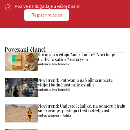
Pozive na događaje u vašoj blizini
Registrirajte se
Povezani članci
Što upravo čitaju Amerikanke? Novi hit je
tradwife satira ‘Yesteryear’
Autorica: Iva Tomečić
Novi trend: Putovanja na kojima možete
vidjeti budućnost prije ostalih
Autorica: Iva Tomečić
Novi trend: Umjesto ležaljke, na odmoru biraju
smrzavanje, pustinju i test izdržljivosti
Autor: Women in Adria