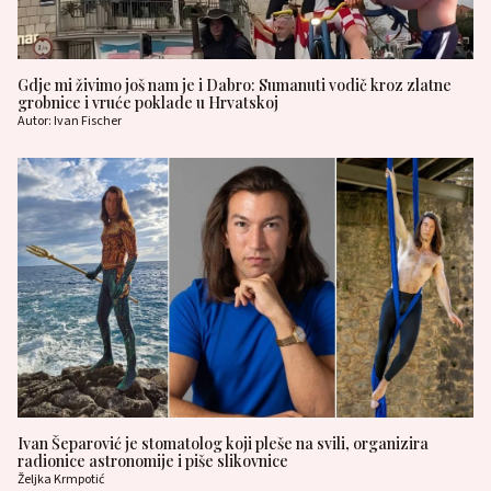
Gdje mi živimo još nam je i Dabro: Sumanuti vodič kroz zlatne
grobnice i vruće poklade u Hrvatskoj
Autor: Ivan Fischer
Ivan Šeparović je stomatolog koji pleše na svili, organizira
radionice astronomije i piše slikovnice
Željka Krmpotić