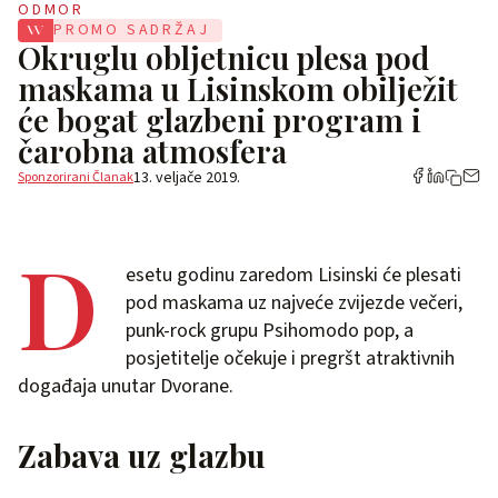
ODMOR
PROMO SADRŽAJ
Okruglu obljetnicu plesa pod
maskama u Lisinskom obilježit
će bogat glazbeni program i
čarobna atmosfera
13. veljače 2019.
Sponzorirani Članak
D
esetu godinu zaredom Lisinski će plesati
pod maskama uz najveće zvijezde večeri,
punk-rock grupu Psihomodo pop, a
posjetitelje očekuje i pregršt atraktivnih
događaja unutar Dvorane.
Zabava uz glazbu