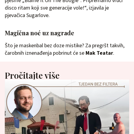
pjesme „Blame It On The Boogie“. Pripremamo vrući
disco ritam koji sve generacije vole!“, izjavila je
pjevačica Sugarlove.
Magična noć uz nagrade
Što je maskenbal bez doze mistike? Za pregršt takvih,
čarobnih iznenađenja pobrinut će se
Mak Teatar
.
Pročitajte više