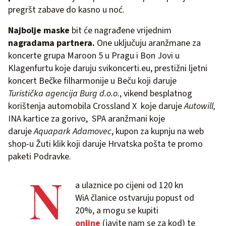
pregršt zabave do kasno u noć.
Najbolje maske
bit će nagrađene vrijednim
nagradama partnera.
One
uključuju aranžmane za
koncerte grupa Maroon 5 u Pragu i Bon Jovi u
Klagenfurtu koje daruju svikoncerti.eu, prestižni ljetni
koncert Bečke filharmonije u Beču koji daruje
Turistička agencija Burg d.o.o
.
, vikend besplatnog
korištenja automobila Crossland X koje daruje
Autowill
,
INA kartice za gorivo,
SPA aranžmani koje
daruje
Aquapark Adamovec
, kupon za kupnju na web
shop-u Žuti klik koji daruje Hrvatska pošta te promo
paketi Podravke.
N
a ulaznice po cijeni od 120 kn
WiA članice ostvaruju popust od
20%, a mogu se kupiti
online
(javite nam se za kod) te