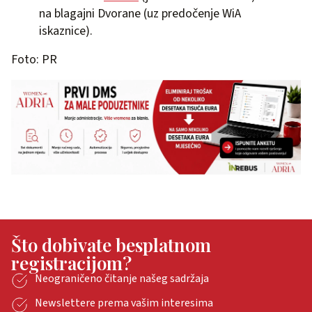
na blagajni Dvorane (uz predočenje WiA
iskaznice).
Foto: PR
Što dobivate besplatnom
registracijom?
Neograničeno čitanje našeg sadržaja
Newslettere prema vašim interesima