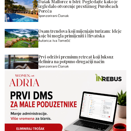
Dašak Mallorce u Istri: Pogledajte kako je
izgledalo otvorenje prestižnog Purobeach
Poreča
Sponzorirani Članak
Osam trendova koji mijenjaju turizam: Ideje
koje bi mogla primijeniti i Hrvatska
Autorica: Iva Tomečić
Prvi održivi premium retreat koji luksuz
definira na potpuno drugačiji način
Sponzorirani Članak