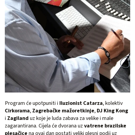
Program će upotpuniti i
Iluzionist Catarza
, kolektiv
Cirkorama
,
Zagrebačke mažoretkinje
,
DJ King Kong
i
Zagiland
uz koje je luda zabava za velike i male
zagarantirana. Cijela će dvorana uz
vatrene brazilske
plesačice
na ovaj dan postati veliki plesni podij uz