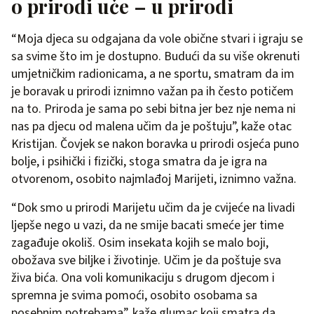
o prirodi uče – u prirodi
“Moja djeca su odgajana da vole obične stvari i igraju se
sa svime što im je dostupno. Budući da su više okrenuti
umjetničkim radionicama, a ne sportu, smatram da im
je boravak u prirodi iznimno važan pa ih često potičem
na to. Priroda je sama po sebi bitna jer bez nje nema ni
nas pa djecu od malena učim da je poštuju”, kaže otac
Kristijan. Čovjek se nakon boravka u prirodi osjeća puno
bolje, i psihički i fizički, stoga smatra da je igra na
otvorenom, osobito najmlađoj Marijeti, iznimno važna.
“Dok smo u prirodi Marijetu učim da je cvijeće na livadi
ljepše nego u vazi, da ne smije bacati smeće jer time
zagađuje okoliš. Osim insekata kojih se malo boji,
obožava sve biljke i životinje. Učim je da poštuje sva
živa bića. Ona voli komunikaciju s drugom djecom i
spremna je svima pomoći, osobito osobama sa
posebnim potrebama”, kaže glumac koji smatra da