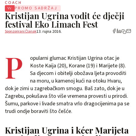
COACH
PROMO SADRŽAJ
Kristijan Ugrina vodit će dječji
festival Eko Limach Fest
13. rujna 2016.
Sponzorirani Članak
P
opularni glumac Kristijan Ugrina otac je
Koste Kaija (20), Korane (19) i Marijete (8).
Sa djecom i obitelji obožava ljeta provoditi
na moru, u kamenoj kući na otoku Hvaru,
dok je zimi u zagrebačkom smogu. Baš zato, dok je u
Zagrebu, pokušava što više vremena provesti u prirodi.
Šumu, parkove i livade smatra vrlo dragocijenima pa se
trudi ondje boraviti što češće.
Kristijan Ugrina i kćer Marijeta