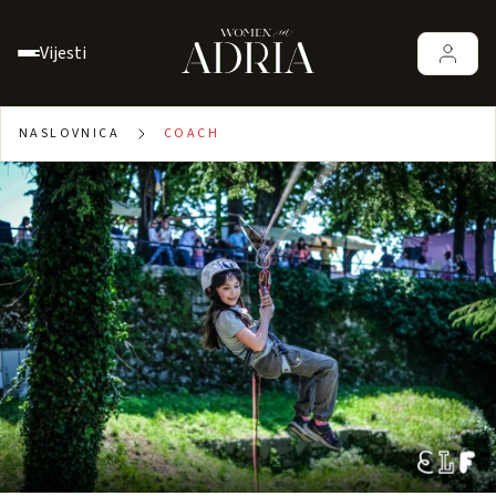
Vijesti
NASLOVNICA
COACH