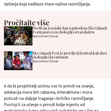
rješenja koja nadilaze stare načine razmišljanja.
Pročitajte više
Predivan jesenski dan u prirodi na Eko Limach
Festu posvećen ekologiji i stvaralaštvu
Sponzorirani Članak
Eko Limach Fest je prvi dječji festival koji slavi
ekologiju i kreativnost
Sponzorirani Članak
A da bi posjetitelji uistinu sve to primili na znanje,
edukacija mora biti zabavna, interaktivna i mora
poticati na daljnje traganje i kritičko razmišljanje.
Postoji li za učenje o prirodi bolje mjesto od
maksimirske šume gdje svjež zrak bistri um i čini ga