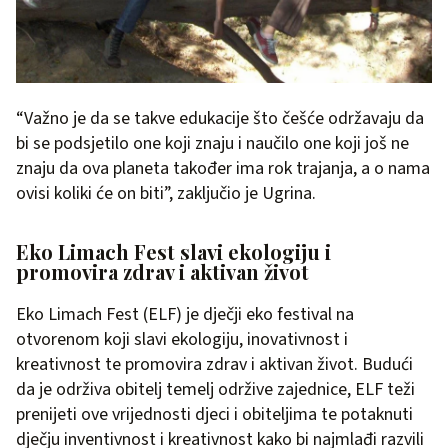
“Važno je da se takve edukacije što češće održavaju da
bi se podsjetilo one koji znaju i naučilo one koji još ne
znaju da ova planeta također ima rok trajanja, a o nama
ovisi koliki će on biti”, zaključio je Ugrina.
Eko Limach Fest slavi ekologiju i
promovira zdrav i aktivan život
Eko Limach Fest (ELF) je dječji eko festival na
otvorenom koji slavi ekologiju, inovativnost i
kreativnost te promovira zdrav i aktivan život. Budući
da je održiva obitelj temelj održive zajednice, ELF teži
prenijeti ove vrijednosti djeci i obiteljima te potaknuti
dječju inventivnost i kreativnost kako bi najmlađi razvili