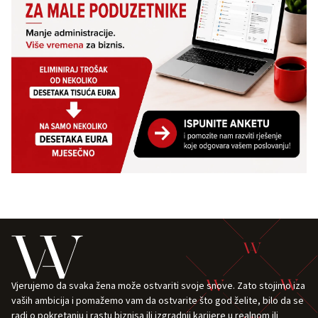
Vjerujemo da svaka žena može ostvariti svoje snove. Zato stojimo iza
vaših ambicija i pomažemo vam da ostvarite što god želite, bilo da se
radi o pokretanju i rastu biznisa ili izgradnji karijere u realnom ili