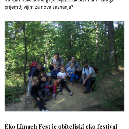
prijemtljivijim za nova saznanja?
Eko Limach Fest je obiteljski eko festival