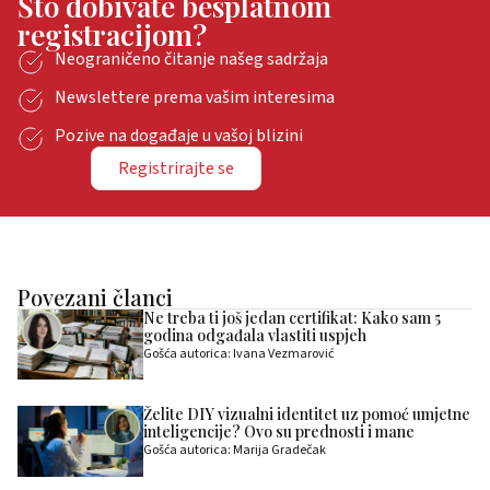
Što dobivate besplatnom
registracijom?
Neograničeno čitanje našeg sadržaja
Newslettere prema vašim interesima
Pozive na događaje u vašoj blizini
Registrirajte se
Povezani članci
Ne treba ti još jedan certifikat: Kako sam 5
godina odgađala vlastiti uspjeh
Gošća autorica: Ivana Vezmarović
Želite DIY vizualni identitet uz pomoć umjetne
inteligencije? Ovo su prednosti i mane
Gošća autorica: Marija Gradečak