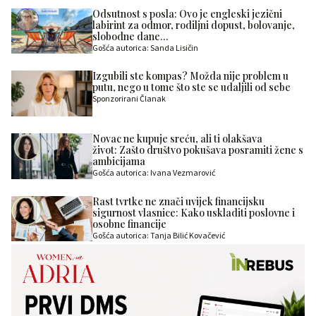
Odsutnost s posla: Ovo je engleski jezični
labirint za odmor, rodiljni dopust, bolovanje,
slobodne dane…
Gošća autorica: Sanda Lisičin
Izgubili ste kompas? Možda nije problem u
putu, nego u tome što ste se udaljili od sebe
Sponzorirani Članak
Novac ne kupuje sreću, ali ti olakšava
život: Zašto društvo pokušava posramiti žene s
ambicijama
Gošća autorica: Ivana Vezmarović
Rast tvrtke ne znači uvijek financijsku
sigurnost vlasnice: Kako uskladiti poslovne i
osobne financije
Gošća autorica: Tanja Bilić Kovačević