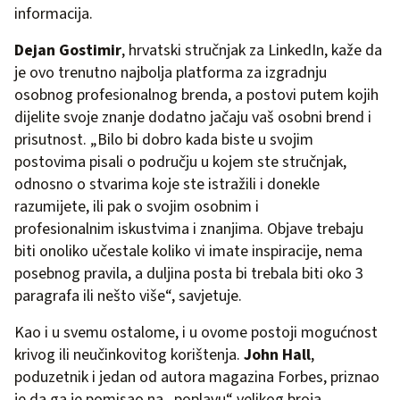
informacija.
Dejan Gostimir
, hrvatski stručnjak za LinkedIn, kaže da
je ovo trenutno najbolja platforma za izgradnju
osobnog profesionalnog brenda, a postovi putem kojih
dijelite svoje znanje dodatno jačaju vaš osobni brend i
prisutnost. „Bilo bi dobro kada biste u svojim
postovima pisali o području u kojem ste stručnjak,
odnosno o stvarima koje ste istražili i donekle
razumijete, ili pak o svojim osobnim i
profesionalnim iskustvima i znanjima. Objave trebaju
biti onoliko učestale koliko vi imate inspiracije, nema
posebnog pravila, a duljina posta bi trebala biti oko 3
paragrafa ili nešto više“, savjetuje.
Kao i u svemu ostalome, i u ovome postoji mogućnost
krivog ili neučinkovitog korištenja.
John Hall
,
poduzetnik i jedan od autora magazina Forbes, priznao
je da ga je pomisao na „poplavu“ velikog broja