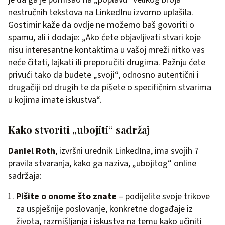
nestručnih tekstova na LinkedInu izvorno uplašila.
Gostimir kaže da ovdje ne možemo baš govoriti o
spamu, ali i dodaje: „Ako ćete objavljivati stvari koje
nisu interesantne kontaktima u vašoj mreži nitko vas
neće čitati, lajkati ili preporučiti drugima. Pažnju ćete
privući tako da budete „svoji“, odnosno autentični i
drugačiji od drugih te da pišete o specifičnim stvarima
u kojima imate iskustva“.
Kako stvoriti „ubojiti“ sadržaj
Daniel Roth
, izvršni urednik LinkedIna, ima svojih 7
pravila stvaranja, kako ga naziva, „ubojitog“ online
sadržaja:
Pišite o onome što znate
– podijelite svoje trikove
za uspješnije poslovanje, konkretne događaje iz
života, razmišljanja i iskustva na temu kako učiniti