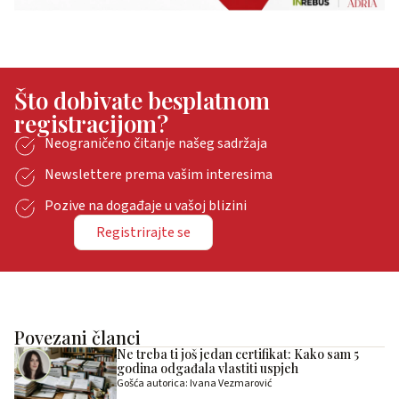
Što dobivate besplatnom
registracijom?
Neograničeno čitanje našeg sadržaja
Newslettere prema vašim interesima
Pozive na događaje u vašoj blizini
Registrirajte se
Povezani članci
Ne treba ti još jedan certifikat: Kako sam 5
godina odgađala vlastiti uspjeh
Gošća autorica: Ivana Vezmarović