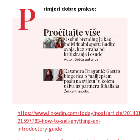
P
rimjeri dobre prakse:
Pročitajte više
Osobni brending je kao
individualni sport: Budite
svoja, bez straha od
kritiziranja i osude
Autor: Gošća autorica
Kasandra Draganić: Gastro
blogerica o “najljepšem
poslu na svijetu” u kojem
uživa uz partnera Ribafisha
Željka Krmpotić
https://www.linkedin.com/today/post/article/2014
21597783-how-to-sell-anything-an-
introductory-guide