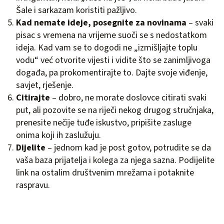
Šale i sarkazam koristiti pažljivo.
Kad nemate ideje, posegnite za novinama
– svaki
pisac s vremena na vrijeme suoči se s nedostatkom
ideja. Kad vam se to dogodi ne „izmišljajte toplu
vodu“ već otvorite vijesti i vidite što se zanimljivoga
događa, pa prokomentirajte to. Dajte svoje viđenje,
savjet, rješenje.
Citirajte
– dobro, ne morate doslovce citirati svaki
put, ali pozovite se na riječi nekog drugog stručnjaka,
prenesite nečije tuđe iskustvo, pripišite zasluge
onima koji ih zaslužuju.
Dijelite
– jednom kad je post gotov, potrudite se da
vaša baza prijatelja i kolega za njega sazna. Podijelite
link na ostalim društvenim mrežama i potaknite
raspravu.