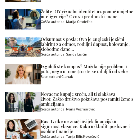
Želite DIY vizualni identitet uz pomoć umjetne
inteligencije? Ovo su prednosti i mane
Gošća autorica: Marija Gradečak
Odsutnost s posla: Ovo je engleski jezični
labirint za odmor, rodiljni dopust, bolovanje,
slobodne dane…
Gošća autorica: Sanda Lisičin
Izgubili ste kompas? Možda nije problem u
putu, nego u tome što ste se udaljili od sebe
Sponzorirani Članak
Novac ne kupuje sreću, ali ti olakšava
život: Zašto društvo pokušava posramiti žene s
ambicijama
Gošća autorica: Ivana Vezmarović
Rast tvrtke ne znači uvijek financijsku
sigurnost vlasnice: Kako uskladiti poslovne i
osobne financije
Gošća autorica: Tanja Bilić Kovačević