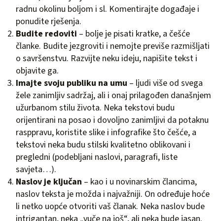
radnu okolinu boljom i sl. Komentirajte događaje i
ponudite rješenja.
Budite redoviti
– bolje je pisati kratke, a češće
članke. Budite jezgroviti i nemojte previše razmišljati
o savršenstvu. Razvijte neku ideju, napišite tekst i
objavite ga.
Imajte svoju publiku na umu
– ljudi više od svega
žele zanimljiv sadržaj, ali i onaj prilagođen današnjem
užurbanom stilu života. Neka tekstovi budu
orijentirani na posao i dovoljno zanimljivi da potaknu
rasppravu, koristite slike i infografike što češće, a
tekstovi neka budu stilski kvalitetno oblikovani i
pregledni (podebljani naslovi, paragrafi, liste
savjeta…).
Naslov je ključan
– kao i u novinarskim člancima,
naslov teksta je možda i najvažniji. On određuje hoće
li netko uopće otvoriti vaš članak. Neka naslov bude
intrigantan, neka „vuče na još“, ali neka bude jasan.