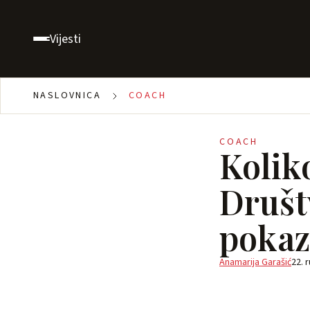
Vijesti
NASLOVNICA
COACH
COACH
Koliko
Društ
pokaz
Anamarija Garašić
22. 