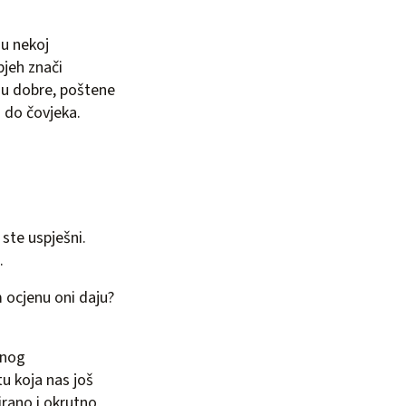
 u nekoj
pjeh znači
 u dobre, poštene
a do čovjeka.
 ste uspješni.
.
m ocjenu oni daju?
enog
u koja nas još
irano i okrutno