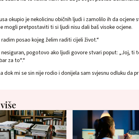
usa okupio je nekolicinu običnih ljudi i zamolilo ih da ocjene 
e mogli pretpostaviti ti si ljudi nisu dali baš visoke ocjene.
radim posao kojeg želim raditi cijeli život.“
nesiguran, pogotovo ako ljudi govore stvari poput: „Joj, ti t
bar za to“.“
a dok mi se sin nije rodio i donijela sam svjesnu odluku da p
 više