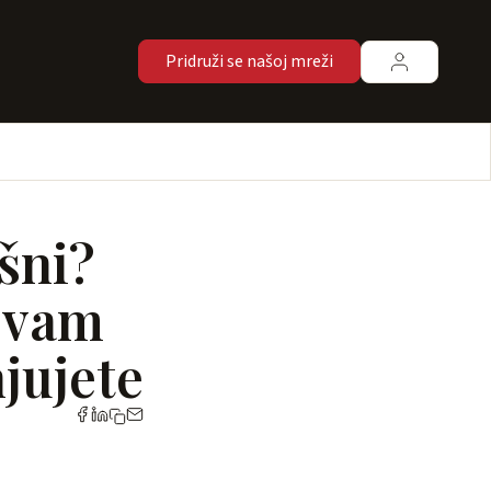
Pridruži se našoj mreži
ešni?
 vam
jujete