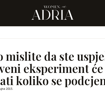
 mislite da ste uspj
veni eksperiment će
ati koliko se podcjen
rujna 2015.