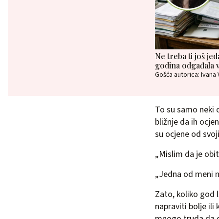
Ne treba ti još je
godina odgađala v
Gošća autorica: Ivana
To su samo neki od
bližnje da ih ocje
su ocjene od svojih
„Mislim da je obit
„Jedna od meni na
Zato, koliko god l
napraviti bolje il
mnogo truda da do