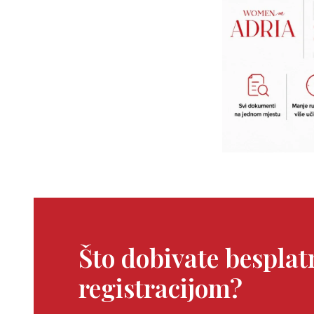
Što dobivate bespla
registracijom?