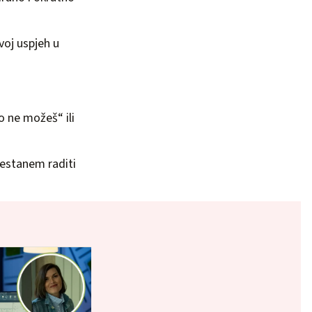
svoj uspjeh u
o ne možeš“ ili
restanem raditi