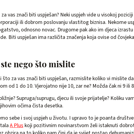
 za vas znači biti uspješan? Neki uspjeh vide u visokoj poziciji
rporaciji ili dobrom poslovanju vlastitog biznisa. Nekome us
gatstvo, odnosno novac. Drugome pak ako im djeca izrastu
ude. Biti uspješan ima različita značenja koja ovise od čovjek
 ste nego što mislite
i što za vas znači biti uspješan, razmislite koliko vi mislite da
om od 1 do 10. Vjerojatno nije 10, zar ne? Možda čak ni 9 ili 8
bližnje? Supruga/suprugu, djecu ili svoje prijatelje? Koliku va
njihovim očima čista desetka.
mo sebe i svoj uspjeh u životu. I upravo to je poanta društv
rtala
A Plus
koji pozitivnim novinarstvom želi istaknuti dobrot
bez obzira na to koliko nam čini da je svijet postao dehumaniz