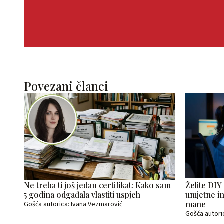
Povezani članci
Ne treba ti još jedan certifikat: Kako sam
Želite DIY
5 godina odgađala vlastiti uspjeh
umjetne in
mane
Gošća autorica: Ivana Vezmarović
Gošća autori