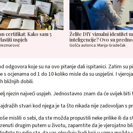
dan certifikat: Kako sam 5
Želite DIY vizualni identitet
lastiti uspjeh
inteligencije? Ovo su predno
 Vezmarović
Gošća autorica: Marija Gradečak
 odgovora koje su na ovo pitanje dali ispitanici. Zatim su pi
ne s ocjenama od 1 do 10 koliko misle da su uspješni. I vjeroj
 bližnjih dobili.
elj njezin najveći uspjeh. Jednostavno znam da će uvijek biti
jdražih stvari kod njega je ta što nikada nije zadovoljan s p
oše mislili o sebi, da ste možda propustili neke prilike ili da
i krenuti drugim putem u životu, zapamtite da je vjerojatno b
đete tu gdje ste, da vas okružuju ljudi koji u vama možda vi