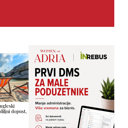
ngleski
diljni dopust,
…