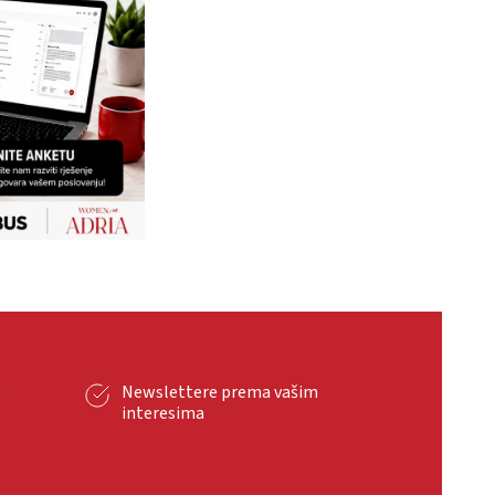
g
Newslettere prema vašim
interesima