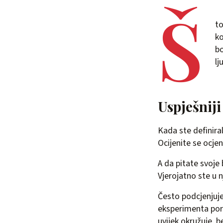
Š
to
ko
bo
lj
Uspješniji
Kada ste definiral
Ocijenite se ocjen
A da pitate svoje 
Vjerojatno ste u 
Često podcjenjuje
eksperimenta po
uvijek okružuje, 