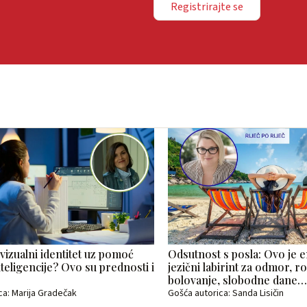
Registrirajte se
 vizualni identitet uz pomoć
Odsutnost s posla: Ovo je e
teligencije? Ovo su prednosti i
jezični labirint za odmor, ro
bolovanje, slobodne dane
ca: Marija Gradečak
Gošća autorica: Sanda Lisičin