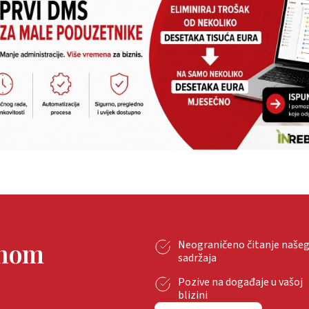
tnom
Neograničeno čitanje naše
sadržaja
Pozive na događaje u vašoj
blizini