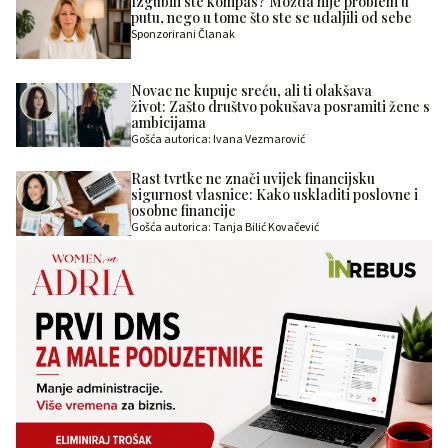
Izgubili ste kompas? Možda nije problem u
putu, nego u tome što ste se udaljili od sebe
Sponzorirani Članak
Novac ne kupuje sreću, ali ti olakšava
život: Zašto društvo pokušava posramiti žene s
ambicijama
Gošća autorica: Ivana Vezmarović
Rast tvrtke ne znači uvijek financijsku
sigurnost vlasnice: Kako uskladiti poslovne i
osobne financije
Gošća autorica: Tanja Bilić Kovačević