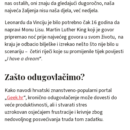
nas ostalih, oni znaju da gledajući dugoročno, naša
najveća žaljenja nisu naša djela, već nedjela.
Leonardu da Vinciju je bilo potrebno čak 16 godina da
napravi Monu Lisu. Martin Luther King koji je govor
pripremao noć prije najvećeg govora u svom životu, na
kraju je odbacio bilješke i izrekao nešto što nije bilo u
scenariju – četiri riječi koje su promijenile tijek povijesti
„
I have a dream
“.
Zašto odugovlačimo?
Kako navodi hrvatski znanstveno-popularni portal
„
Geek.hr
“, kronično odugovlačenje može dovesti do
veće produktivnosti, ali i stvarati stres
uzrokovan osjećajem frustracije i krivnje zbog
nedovoljnog posvećivanja truda tom zadatku.