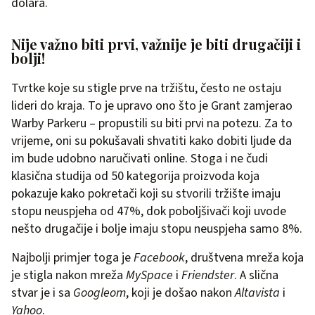
dolara.
Nije važno biti prvi, važnije je biti drugačiji i
bolji!
Tvrtke koje su stigle prve na tržištu, često ne ostaju
lideri do kraja. To je upravo ono što je Grant zamjerao
Warby Parkeru – propustili su biti prvi na potezu. Za to
vrijeme, oni su pokušavali shvatiti kako dobiti ljude da
im bude udobno naručivati online. Stoga i ne čudi
klasična studija od 50 kategorija proizvoda koja
pokazuje kako pokretači koji su stvorili tržište imaju
stopu neuspjeha od 47%, dok poboljšivači koji uvode
nešto drugačije i bolje imaju stopu neuspjeha samo 8%.
Najbolji primjer toga je
Facebook
, društvena mreža koja
je stigla nakon mreža
MySpace
i
Friendster
. A slična
stvar je i sa
Googleom
, koji je došao nakon
Altavista
i
Yahoo
.