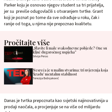
Parker koju je osnovao njegov student sa tri prijatelja,
jer su previše odugovlačili s otvaranjem tvrtke. Grant
koji je poznat po tome da sve odrađuje u roku, čak i
ranije od toga, u njima nije prepoznao kvalitetu.
Pročitajte više
„Slavite li male svakodnevne pobjede? One su
ključ dugoročnog uspjeha”
Silvija Peras
Nesreća je u malim stvarima: tri uvjerenja koja
‘kradu’ mentalnu stabilnost
Terezija Bošnjaković
Danas je tvrtka prepoznata kao svjetski najinovativnija u
prodaji naočala, a procjenjuje se na više od milijardu