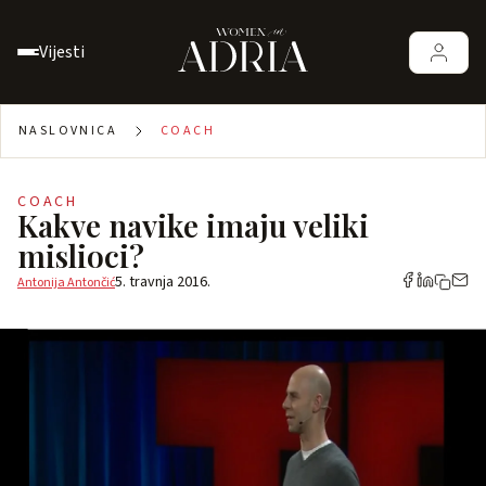
Vijesti
NASLOVNICA
COACH
COACH
Kakve navike imaju veliki
mislioci?
5. travnja 2016.
Antonija Antončić