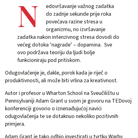
N
edovršavanje važnog zadatka
do zadnje sekunde prije roka
povećava razine stresa u
organizmu, no izvršavanje
zadatka nakon intenzivnog stresa dovodi do
većeg dotoka ‘nagrade’ – dopamina. Sve
ovo podržava teoriju da ljudi bolje
funkcioniraju pod pritiskom.
Odugovlačenje je, dakle, porok kada je riječ o
produktivnosti, ali može biti vrlina za kreativnost.
Autor i profesor u Wharton School na Sveučilištu u
Pennsylvaniji Adam Grant u svom je govoru na TEDovoj
konferenciji govorio o iznenađujućoj navici
odugovlačenja te se dotaknuo nekoliko pozitivnih
primjera.
Adam Grant je tako odbio investirati u tvrtku Warby