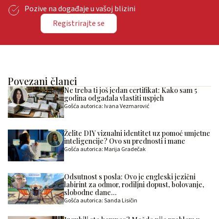
Pozive na događaje u vašoj blizini
Registrirajte se
Povezani članci
Ne treba ti još jedan certifikat: Kako sam 5
godina odgađala vlastiti uspjeh
Gošća autorica: Ivana Vezmarović
Želite DIY vizualni identitet uz pomoć umjetne
inteligencije? Ovo su prednosti i mane
Gošća autorica: Marija Gradečak
Odsutnost s posla: Ovo je engleski jezični
labirint za odmor, rodiljni dopust, bolovanje,
slobodne dane…
Gošća autorica: Sanda Lisičin