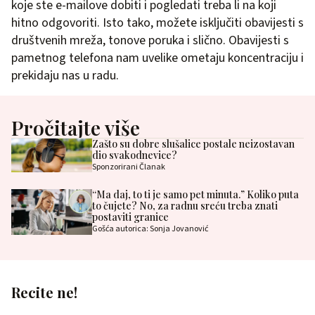
koje ste e-mailove dobiti i pogledati treba li na koji
hitno odgovoriti. Isto tako, možete isključiti obavijesti s
društvenih mreža, tonove poruka i slično. Obavijesti s
pametnog telefona nam uvelike ometaju koncentraciju i
prekidaju nas u radu.
Pročitajte više
Zašto su dobre slušalice postale neizostavan
dio svakodnevice?
Sponzorirani Članak
“Ma daj, to ti je samo pet minuta.” Koliko puta
to čujete? No, za radnu sreću treba znati
postaviti granice
Gošća autorica: Sonja Jovanović
Recite ne!