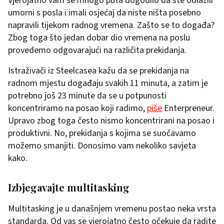
Vjerojatno vam se mnogo puta dogodilo da ste odlazili
umorni s posla i imali osjećaj da niste ništa posebno
napravili tijekom radnog vremena. Zašto se to događa?
Zbog toga što jedan dobar dio vremena na poslu
provedemo odgovarajući na različita prekidanja.
Istraživači iz Steelcasea kažu da se prekidanja na
radnom mjestu događaju svakih 11 minuta, a zatim je
potrebno još 23 minute da se u potpunosti
koncentriramo na posao koji radimo,
piše
Enterpreneur.
Upravo zbog toga često nismo koncentrirani na posao i
produktivni. No, prekidanja s kojima se suočavamo
možemo smanjiti. Donosimo vam nekoliko savjeta
kako.
Izbjegavajte multitasking
Multitasking je u današnjem vremenu postao neka vrsta
standarda. Od vas se vjerojatno često očekuje da radite