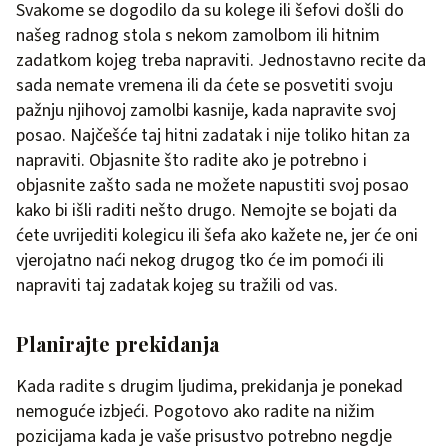
Svakome se dogodilo da su kolege ili šefovi došli do
našeg radnog stola s nekom zamolbom ili hitnim
zadatkom kojeg treba napraviti. Jednostavno recite da
sada nemate vremena ili da ćete se posvetiti svoju
pažnju njihovoj zamolbi kasnije, kada napravite svoj
posao. Najčešće taj hitni zadatak i nije toliko hitan za
napraviti. Objasnite što radite ako je potrebno i
objasnite zašto sada ne možete napustiti svoj posao
kako bi išli raditi nešto drugo. Nemojte se bojati da
ćete uvrijediti kolegicu ili šefa ako kažete ne, jer će oni
vjerojatno naći nekog drugog tko će im pomoći ili
napraviti taj zadatak kojeg su tražili od vas.
Planirajte prekidanja
Kada radite s drugim ljudima, prekidanja je ponekad
nemoguće izbjeći. Pogotovo ako radite na nižim
pozicijama kada je vaše prisustvo potrebno negdje