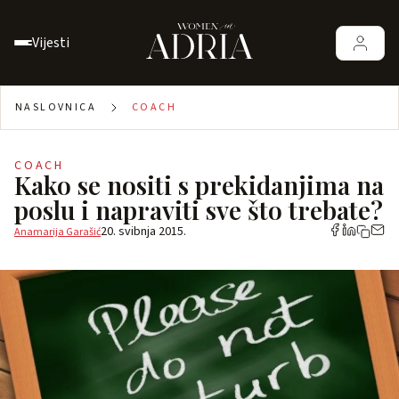
Vijesti
NASLOVNICA
COACH
COACH
Kako se nositi s prekidanjima na
poslu i napraviti sve što trebate?
20. svibnja 2015.
Anamarija Garašić