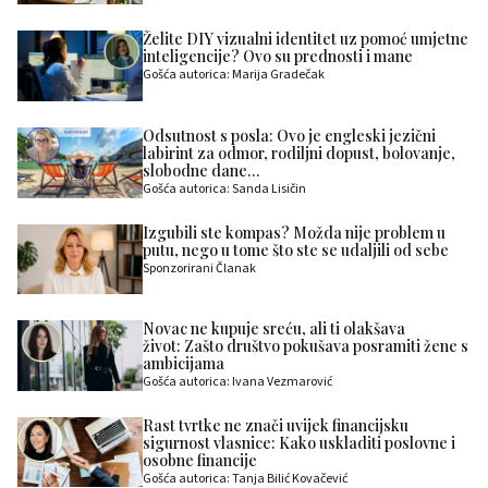
Želite DIY vizualni identitet uz pomoć umjetne
inteligencije? Ovo su prednosti i mane
Gošća autorica: Marija Gradečak
Odsutnost s posla: Ovo je engleski jezični
labirint za odmor, rodiljni dopust, bolovanje,
slobodne dane…
Gošća autorica: Sanda Lisičin
Izgubili ste kompas? Možda nije problem u
putu, nego u tome što ste se udaljili od sebe
Sponzorirani Članak
Novac ne kupuje sreću, ali ti olakšava
život: Zašto društvo pokušava posramiti žene s
ambicijama
Gošća autorica: Ivana Vezmarović
Rast tvrtke ne znači uvijek financijsku
sigurnost vlasnice: Kako uskladiti poslovne i
osobne financije
Gošća autorica: Tanja Bilić Kovačević