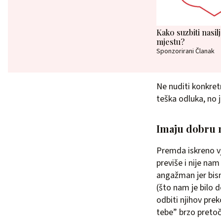
Kako suzbiti nasi
mjestu?
Sponzorirani Članak
Ne nuditi konkret
teška odluka, no 
Imaju dobru 
Premda iskreno vj
previše i nije na
angažman jer bism
(što nam je bilo
odbiti njihov pre
tebe” brzo pretoč