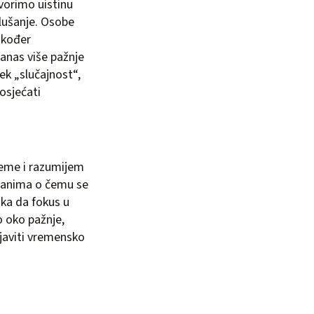
ovorimo uistinu
slušanje. Osobe
akođer
danas više pažnje
tek „slučajnost“,
osjećati
jeme i razumijem
 zanima o čemu se
ika da fokus u
 oko pažnje,
ajaviti vremensko