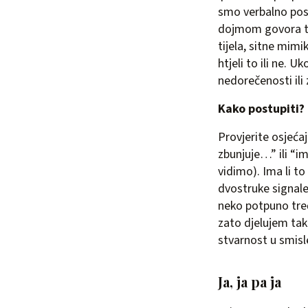
smo verbalno post
dojmom govora ti
tijela, sitne mimi
htjeli to ili ne. 
nedorečenosti ili 
Kako postupiti?
Provjerite osjeća
zbunjuje…” ili “
vidimo). Ima li t
dvostruke signale 
neko potpuno treć
zato djelujem tak
stvarnost u smisl
Ja, ja pa ja