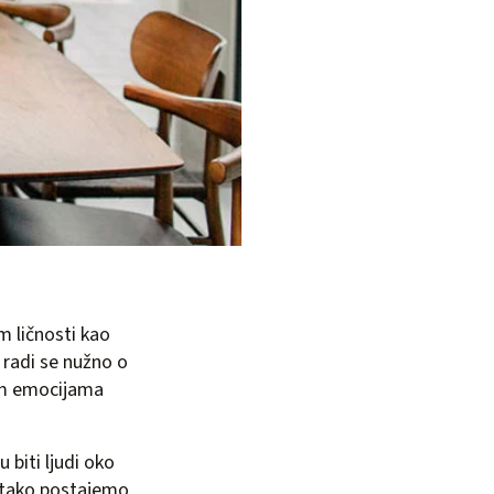
m ličnosti kao
 radi se nužno o
šim emocijama
 biti ljudi oko
e tako postajemo