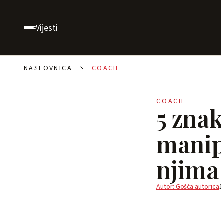
Vijesti
NASLOVNICA
COACH
COACH
5 zna
manipu
njima
Autor: Gošća autorica