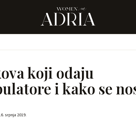
kova koji odaju
latore i kako se nos
16. srpnja 2019.