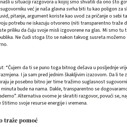
našli u situaciji razgovora u kojoj smo shvatili da ono što g
sugovorniku već je naša glavna svrha biti tu kao poligon za 
uvid, pitanje, argument koriste kao uvod za pričanje o sebi t
svoju potrebu ne iskazuju otvoreno (niti transparentno traže 
ste priliku da čuju svoje misli izgovorene na glas. Mi smo tu 
ublika. Ne čudi stoga što se nakon takvog susreta možemo 
rno.
t: “Čujem da ti se puno toga bitnog dešava u posljednje vri
 razmjena. I ja sam pred jednim škakljivim izazovom. Da li te
 kraju je posebno bitno jer time tražimo suglasnost sugovorn
ko minuta bude na nama. Dakle, transparentno se dogovaramo
ademo”. Alternativa ovome je skratiti razgovor, povući se, n
 štitimo svoje resurse energije i vremena.
ko traže pomoć