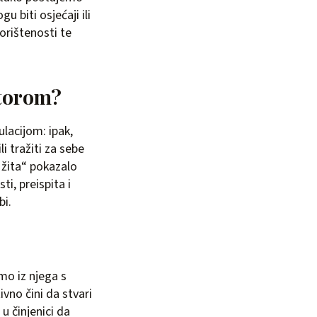
u biti osjećaji ili
orištenosti te
atorom?
lacijom: ipak,
li tražiti za sebe
 žita“ pokazalo
ti, preispita i
bi.
mo iz njega s
vno čini da stvari
u činjenici da