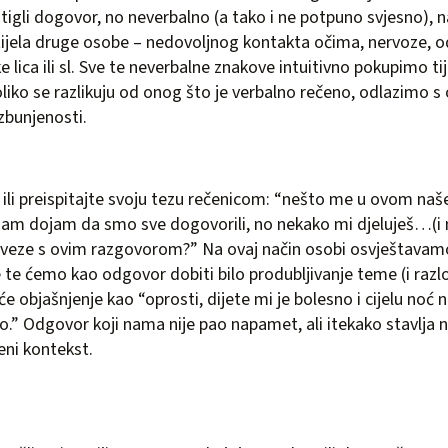
igli dogovor, no neverbalno (a tako i ne potpuno svjesno), n
jela druge osobe – nedovoljnog kontakta očima, nervoze, 
ke lica ili sl. Sve te neverbalne znakove intuitivno pokupimo t
Ukoliko se razlikuju od onog što je verbalno rečeno, odlazimo 
zbunjenosti.
j ili preispitajte svoju tezu rečenicom: “nešto me u ovom n
imam dojam da smo sve dogovorili, no nekako mi djeluješ…(
o veze s ovim razgovorom?” Na ovaj način osobi osvještavam
te ćemo kao odgovor dobiti bilo produbljivanje teme (i razlog
e objašnjenje kao “oprosti, dijete mi je bolesno i cijelu noć 
o.” Odgovor koji nama nije pao napamet, ali itekako stavlja 
eni kontekst.