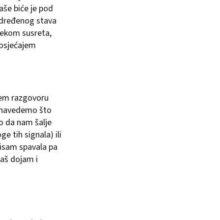
aše biće je pod
određenog stava
ijekom susreta,
s osjećajem
ašem razgovoru
i navedemo što
o da nam šalje
e tih signala) ili
nisam spavala pa
naš dojam i