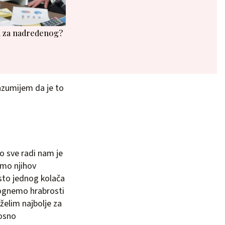
vi za nadređenog?
razumijem da je to
o sve radi nam je
imo njihov
sto jednog kolača
mognemo hrabrosti
želim najbolje za
nosno