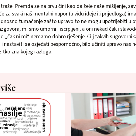
traže. Premda se na prvu čini kao da žele naše mišljenje, savj
e za svaki naš mentalni napor (u vidu ideje ili prijedloga) ima
nosno tumačenje zašto upravo to ne mogu upotrijebiti u ovo
govora, mi smo umorni i iscrpljeni, a oni nekad čak i slavo
o „čak ni mi“ nemamo dobro rješenje. Cilj takvih sugovornika 
i i nastaviti se osjećati bespomoćno, bilo učiniti upravo nas 
 tko zna kojeg razloga.
 više