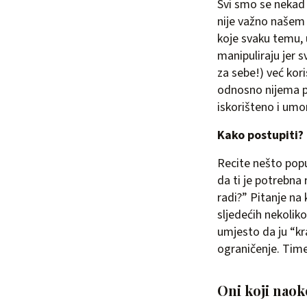
Svi smo se nekad 
nije važno našem 
koje svaku temu, 
manipuliraju jer 
za sebe!) već kori
odnosno nijema p
iskorišteno i umo
Kako postupiti?
Recite nešto popu
da ti je potrebna
radi?” Pitanje na
sljedećih nekoli
umjesto da ju “kr
ograničenje. Time
Oni koji nao