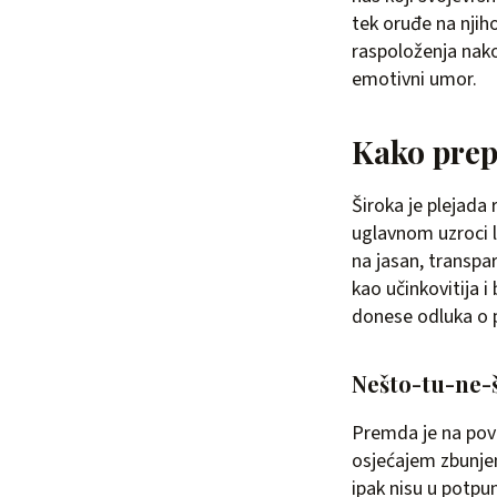
tek oruđe na nji
raspoloženja nakon
emotivni umor.
Kako prep
Široka je plejada
uglavnom uzroci le
na jasan, transpa
kao učinkovitija i 
donese odluka o p
Nešto-tu-ne-š
Premda je na povr
osjećajem zbunjeno
ipak nisu u potpu