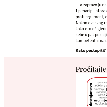
…a zapravo ju ne 
tip manipulatora ć
protuargument, od
Nakon ovakvog raz
kako eto očigledn
sebe u pat pozicij
kompetentnima iz
Kako postupiti?
Pročitajte