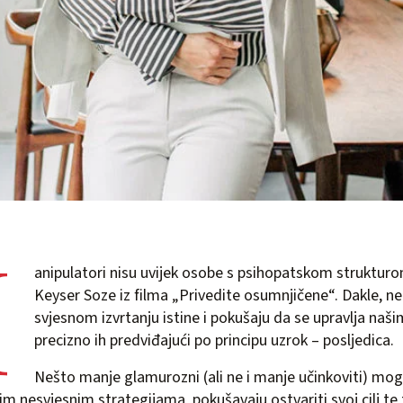
M
anipulatori nisu uvijek osobe s psihopatskom strukturo
Keyser Soze iz filma „Privedite osumnjičene“. Dakle, ne
svjesnom izvrtanju istine i pokušaju da se upravlja na
precizno ih predviđajući po principu uzrok – posljedica.
Nešto manje glamurozni (ali ne i manje učinkoviti) mogu
nim nesvjesnim strategijama pokušavaju ostvariti svoj cilj t