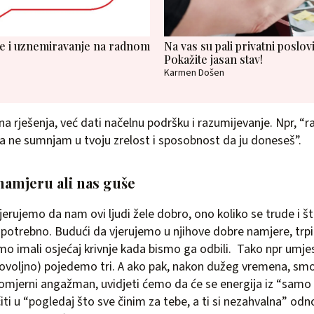
lje i uznemiravanje na radnom
Na vas su pali privatni poslo
Pokažite jasan stav!
Karmen Došen
na rješenja, već dati načelnu podršku i razumijevanje. Npr, “
ja ne sumnjam u tvoju zrelost i sposobnost da ju doneseš”.
namjeru ali nas guše
erujemo da nam ovi ljudi žele dobro, ono koliko se trude i št
m potrebno. Budući da vjerujemo u njihove dobre namjere, trp
o imali osjećaj krivnje kada bismo ga odbili. Tako npr umje
 dovoljno) pojedemo tri. A ako pak, nakon dužeg vremena, s
komjerni angažman, uvidjeti ćemo da će se energija iz “samo 
iti u “pogledaj što sve činim za tebe, a ti si nezahvalna” od