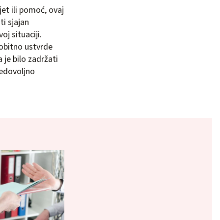
et ili pomoć, ovaj
ti sjajan
j situaciji.
dobitno ustvrde
je bilo zadržati
nedovoljno