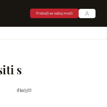
Pridruži se našoj mreži
iti s