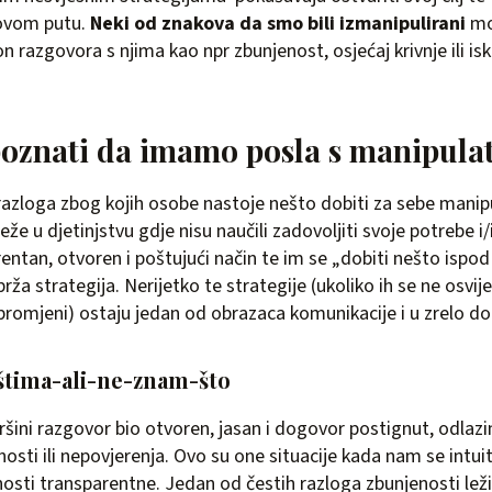
hovom putu.
Neki od znakova da smo bili izmanipulirani
mog
 razgovora s njima kao npr zbunjenost, osjećaj krivnje ili isk
oznati da imamo posla s manipul
 razloga zbog kojih osobe nastoje nešto dobiti za sebe manipu
že u djetinjstvu gdje nisu naučili zadovoljiti svoje potrebe i/i
rentan, otvoren i poštujući način te im se „dobiti nešto ispod
brža strategija. Nerijetko te strategije (ukoliko ih se ne osvijes
romjeni) ostaju jedan od obrazaca komunikacije i u zrelo do
tima­-ali-ne-znam-što
šini razgovor bio otvoren, jasan i dogovor postignut, odlazi
sti ili nepovjerenja. Ovo su one situacije kada nam se intuiti
nosti transparentne. Jedan od čestih razloga zbunjenosti leži 