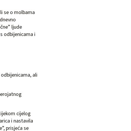
i li se o molbama
kodnevno
čne” ljude
 s odbijenicama i
 odbijenicama, ali
vjerojatnog
tijekom cijelog
rica i nastavila
e”, prisjeća se