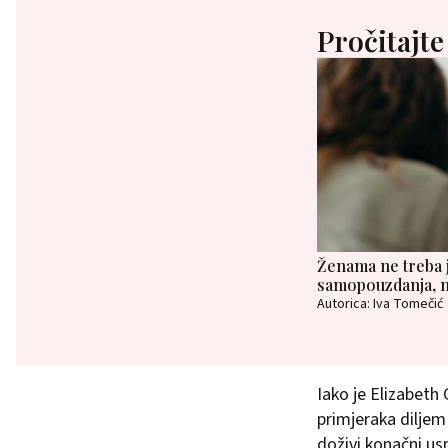
Pročitajte
Ženama ne treba jo
samopouzdanja, n
Autorica: Iva Tomečić
Iako je Elizabeth 
primjeraka diljem
doživi konačni us