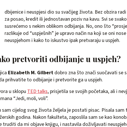
dbijenice i neuspjesi dio su svačijeg života. Bez obzira rad
za posao, kredit ili jednostavan poziv na kavu. Svi se sva
susrećemo s nekim oblikom odbijanja. No, ono što “prosje
razlikuje od “uspješnih” je upravo način na koji se oni nose
neuspjehom i kako to iskustvo ipak pretvaraju u uspjeh.
ako pretvoriti odbijanje u uspjeh?
jica
Elizabeth M. Gilbert
dobro zna što znači suočavati se s
da prihvatite to odbijanje i pretvorite ga u uspjeh.
ora u sklopu
TED talks
, prisjetila se svojih početaka, ali i ne
mana “Jedi, moli, voli”.
 sam cijelog svog života željela je postati pisac. Pisala sam 
jdžerskih godina. Nakon fakulteta, zaposlila sam se kao konoba
se truditi da mi objave knjigu, i nastavila doživljavati neuspjeh