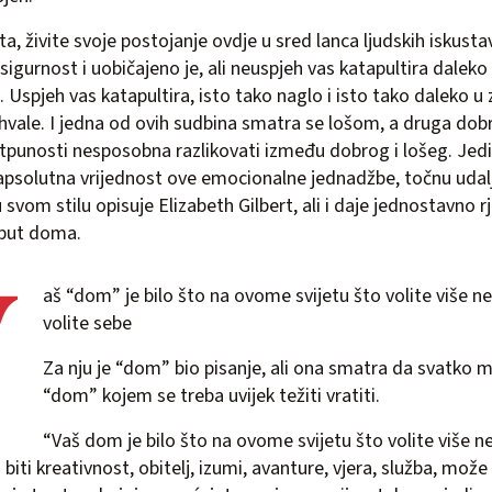
a, živite svoje postojanje ovdje u sred lanca ljudskih iskusta
sigurnost i uobičajeno je, ali neuspjeh vas katapultira daleko 
Uspjeh vas katapultira, isto tako naglo i isto tako daleko u za
i hvale. I jedna od ovih sudbina smatra se lošom, a druga dob
otpunosti nesposobna razlikovati između dobrog i lošeg. Jedi
apsolutna vrijednost ove emocionalne jednadžbe, točnu udal
 svom stilu opisuje Elizabeth Gilbert, ali i daje jednostavno r
 put doma.
V
aš “dom” je bilo što na ovome svijetu što volite više n
volite sebe
Za nju je “dom” bio pisanje, ali ona smatra da svatko 
“dom” kojem se treba uvijek težiti vratiti.
“Vaš dom je bilo što na ovome svijetu što volite više n
biti kreativnost, obitelj, izumi, avanture, vjera, služba, može