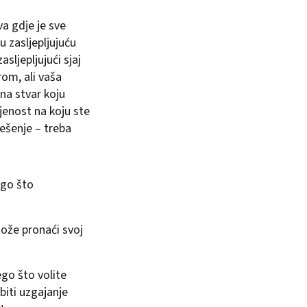
va gdje je sve
u zasljepljujuću
sljepljujući sjaj
rom, ali vaša
na stvar koju
jenost na koju ste
ješenje – treba
ego što
može pronaći svoj
ego što volite
 biti uzgajanje