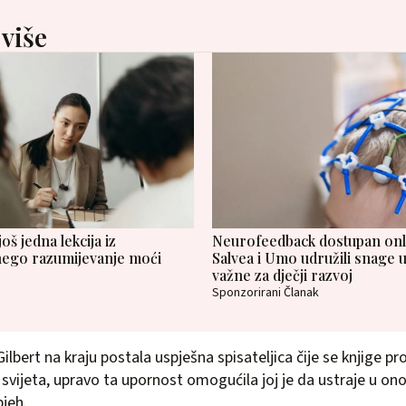
 više
š jedna lekcija iz
Neurofeedback dostupan onlin
ego razumijevanje moći
Salvea i Umo udružili snage u
važne za dječji razvoj
Sponzorirani Članak
Gilbert na kraju postala uspješna spisateljica čije se knjige p
 svijeta, upravo ta upornost omogućila joj je da ustraje u ono
pjeh.