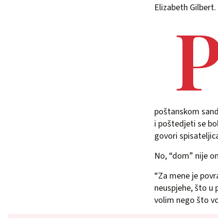
Elizabeth Gilbert.
poštanskom sanduč
i poštedjeti se bo
govori spisateljic
No, “dom” nije ono
“Za mene je povra
neuspjehe, što u 
volim nego što vo