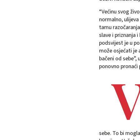
“Većinu svog život
normalno, ulijeva 
tamu razočaranja. 
slave i priznanja 
podsvijest je u p
može osjećati je 
bačeni od sebe”, u
ponovno pronaći
sebe. To bi mogla 