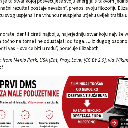
je ta stvar kojoj posvećujete svoju energiju s takvom jedi
ačni rezultat postaje nevažan”, prenosi svoju filozofiju Eliz
ncu svog uspjeha i na vrhuncu neuspjeha utjehu uvijek tražila
morate identificirati najbolju, najvrjedniju stvar koju najviše v
om točno na tome i ne odustajati od toga…. Iz dugog osobno
riti vas – sve će biti u redu”, poručuje Elizabeth.
on from Menlo Park, USA (Eat, Pray, Love) [CC BY 2.0], via Wi
ot