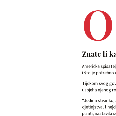
O
Znate li k
Američka spisatel
i što je potrebno 
Tijekom svog gov
uspjeha njenog ro
“Jedina stvar koju
djetinjstva, tine
pisati, nastavila 