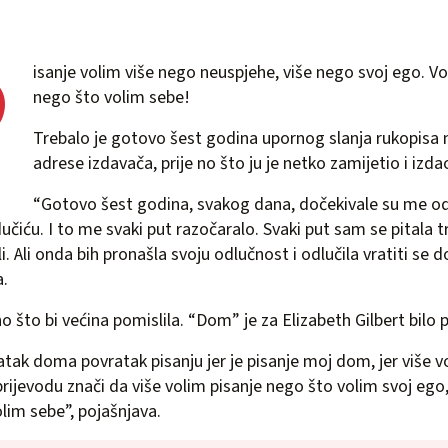
P
isanje volim više nego neuspjehe, više nego svoj ego. Vo
nego što volim sebe!
Trebalo je gotovo šest godina upornog slanja rukopisa
adrese izdavača, prije no što ju je netko zamijetio i izda
“Gotovo šest godina, svakog dana, dočekivale su me od
iću. I to me svaki put razočaralo. Svaki put sam se pitala t
li. Ali onda bih pronašla svoju odlučnost i odlučila vratiti se
a.
 što bi većina pomislila. “Dom” je za Elizabeth Gilbert bilo p
tak doma povratak pisanju jer je pisanje moj dom, jer više v
prijevodu znači da više volim pisanje nego što volim svoj eg
lim sebe”, pojašnjava.