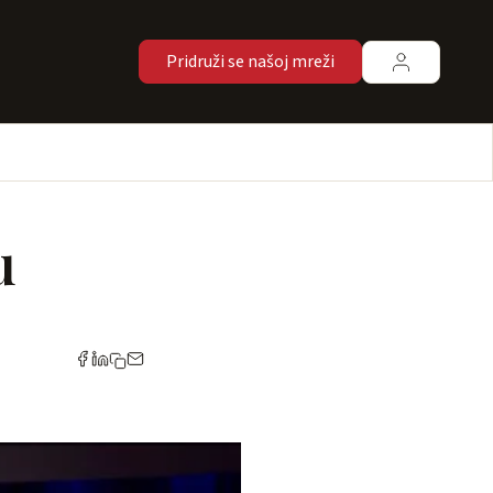
Pridruži se našoj mreži
u