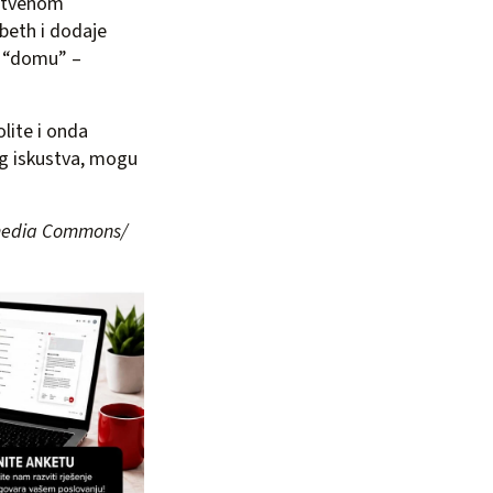
nstvenom
abeth i dodaje
 u “domu” –
olite i onda
g iskustva, mogu
kimedia Commons/