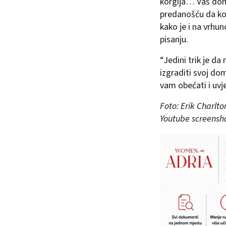
korgija… Vaš dom 
predanošću da kon
kako je i na vrhu
pisanju.
“Jedini trik je da 
izgraditi svoj d
vam obećati i uvje
Foto: Erik Charlt
Youtube screensh