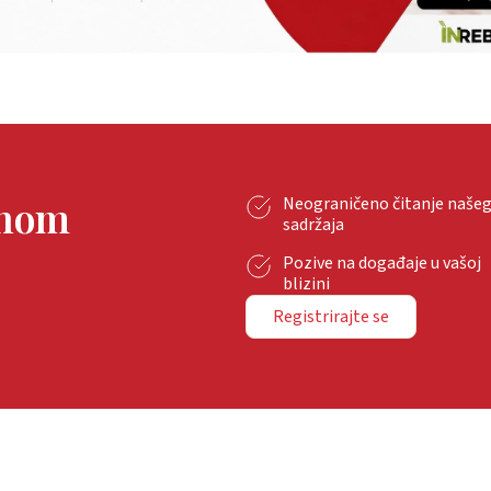
tnom
Neograničeno čitanje naše
sadržaja
Pozive na događaje u vašoj
blizini
Registrirajte se