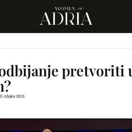
odbijanje pretvoriti 
h?
0. ožujka 2015.