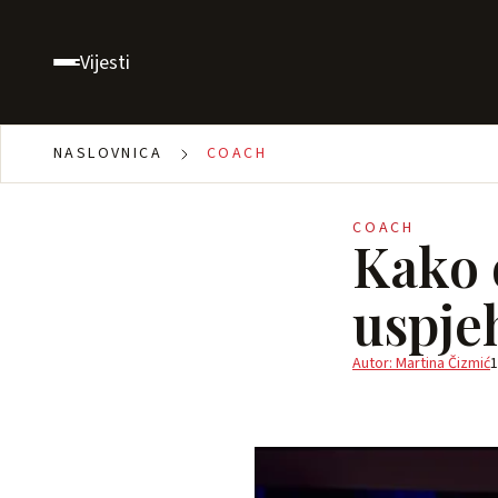
Vijesti
NASLOVNICA
COACH
COACH
Kako 
uspje
Autor: Martina Čizmić
1