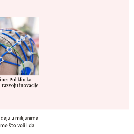
e: Poliklinika
 razvoju inovacije
rodaju u milijunima
me što voli i da