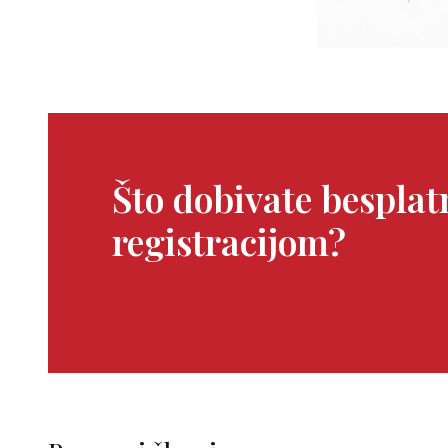
Što dobivate bespla
registracijom?